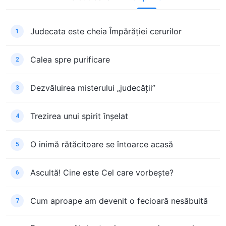
Judecata este cheia Împărăției cerurilor
1
Calea spre purificare
2
Dezvăluirea misterului „judecății”
3
Trezirea unui spirit înșelat
4
O inimă rătăcitoare se întoarce acasă
5
Ascultă! Cine este Cel care vorbește?
6
Cum aproape am devenit o fecioară nesăbuită
7