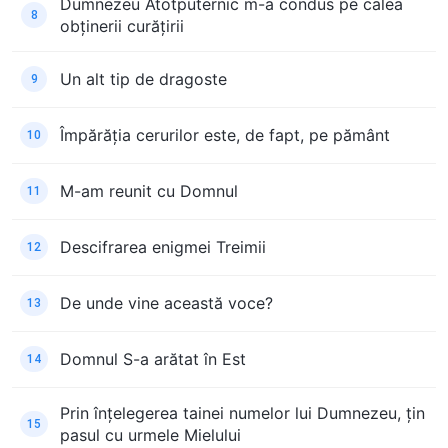
Dumnezeu Atotputernic m-a condus pe calea
8
obținerii curățirii
Un alt tip de dragoste
9
Împărăția cerurilor este, de fapt, pe pământ
10
M-am reunit cu Domnul
11
Descifrarea enigmei Treimii
12
De unde vine această voce?
13
Domnul S-a arătat în Est
14
Prin înțelegerea tainei numelor lui Dumnezeu, țin
15
pasul cu urmele Mielului