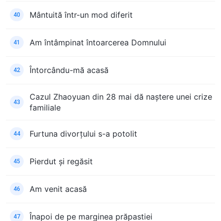
Mântuită într-un mod diferit
40
Am întâmpinat întoarcerea Domnului
41
Întorcându-mă acasă
42
Cazul Zhaoyuan din 28 mai dă naștere unei crize
43
familiale
Furtuna divorțului s-a potolit
44
Pierdut și regăsit
45
Am venit acasă
46
Înapoi de pe marginea prăpastiei
47