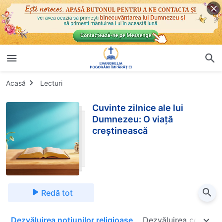
Acasă
Lecturi
Cuvinte zilnice ale lui
Dumnezeu: O viață
creștinească
Redă tot
e
Dezvăluirea noțiunilor religioase
Dezvăluirea corupție