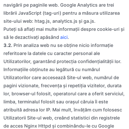
navigării pe paginile web. Google Analytics are trei
librării JavaScript (tag-uri) pentru a măsura utilizarea
site-ului web: htag.js, analytics.js și ga.js.
Puteți să aflați mai multe informații despre cookie-uri și
să le dezactivați apăsând
aici
.
3.2.
Prin analiza web nu se obține nicio informație
referitoare la datele cu caracter personal ale
Utilizatorilor, garantând protecția confidențialității lor.
Informațiile obținute au legătură cu numărul
Utilizatorilor care accesează Site-ul web, numărul de
pagini vizionate, frecvența și repetiția vizitelor, durata
lor, browser-ul folosit, operatorul care a oferit serviciul,
limba, terminalul folosit sau orașul căruia îi este
atribuită adresa lor IP. Mai mult, învățăm cum folosesc
Utilizatorii Site-ul web, creând statistici din registrele
de acces Nginx Httpd și combinându-le cu Google