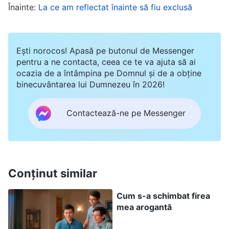
critică, spunând: «Tu nu faci acest lucru
Înainte:
La ce am reflectat înainte să fiu exclusă
conform adevărului!», tu răspunzi: «Chiar dacă
este așa, tot la fel voi proceda». Iar apoi găsești
Ești norocos! Apasă pe butonul de Messenger
un motiv să îi faci să creadă că așa este corect.
pentru a ne contacta, ceea ce te va ajuta să ai
Dacă îți aduc reproșuri, spunând: «Acționând în
ocazia de a întâmpina pe Domnul și de a obține
binecuvântarea lui Dumnezeu în 2026!
acest fel înseamnă să te amesteci și asta va
prejudicia lucrării bisericii», nu numai că nu
Contactează-ne pe Messenger
asculți, dar continui să vii cu scuze: «Cred că
aceasta este calea corectă, deci așa voi face».
Ce fire este aceasta?
(Aroganță.)
Este aroganță.
O natură arogantă te face îndărătnic. Dacă ai o
Conținut similar
fire arogantă, te vei purta în mod arbitrar și
Cum s-a schimbat firea
pripit, nepăsător față de ce spune oricine
mea arogantă
altcineva
”
(Cuvântul, Vol. 3: Cuvântările lui Hristos al