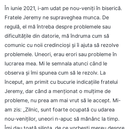
În iunie 2021, i-am udat pe nou-veniți în biserică.
Fratele Jeremy ne supraveghea munca. De
regulă, el mă întreba despre problemele sau
dificultățile din datorie, mă îndruma cum să
comunic cu noii credincioși și îi ajuta să rezolve
problemele. Uneori, erau erori sau probleme în
lucrarea mea. Mi le semnala atunci când le
observa și îmi spunea cum să le rezolv. La
început, am primit cu bucurie indicațiile fratelui
Jeremy, dar când a menționat o mulțime de
probleme, nu prea am mai vrut să le accept. Mi-
am zis: „Zilnic, sunt foarte ocupată cu udarea
nou-veniților, uneori n-apuc să mănânc la timp.
Îmi dau toată silința, de ce vorbești mereu despre