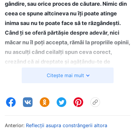
gândire, sau orice proces de căutare. Nimic din
ceea ce spune altcineva nu îți poate atinge
inima sau nu te poate face să te răzgândești.
Când ți se oferă părtășie despre adevăr, nici
măcar nu îl poți accepta, rămâi la propriile opinii,
nu asculți când ceilalți spun ceva corect,
crezând că ai dreptate și agățându-te de
propriile idei. Chiar dacă gândirea ta este
Citește mai mult
corectă, ar trebui să iei în considerare și opiniile
altora, nu? Și dacă nu o faci deloc, nu înseamnă
că ești extrem de neprihănit de sine? Nu este
ușor pentru oamenii care sunt extrem de
neprihăniți de sine și de neînfrânați să accepte
Anterior:
Reflecții asupra constrângerii altora
adevărul. Dacă faci ceva greșit și ceilalți te