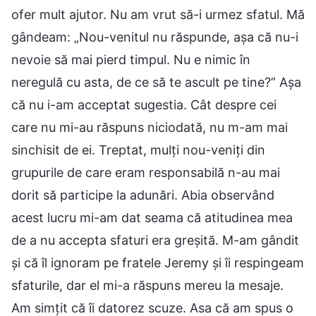
ofer mult ajutor. Nu am vrut să-i urmez sfatul. Mă
gândeam: „Nou-venitul nu răspunde, așa că nu-i
nevoie să mai pierd timpul. Nu e nimic în
neregulă cu asta, de ce să te ascult pe tine?” Așa
că nu i-am acceptat sugestia. Cât despre cei
care nu mi-au răspuns niciodată, nu m-am mai
sinchisit de ei. Treptat, mulți nou-veniți din
grupurile de care eram responsabilă n-au mai
dorit să participe la adunări. Abia observând
acest lucru mi-am dat seama că atitudinea mea
de a nu accepta sfaturi era greșită. M-am gândit
și că îl ignoram pe fratele Jeremy și îi respingeam
sfaturile, dar el mi-a răspuns mereu la mesaje.
Am simțit că îi datorez scuze. Asa că am spus o