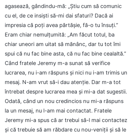
agasează, gândindu-mă: „Știu cum să comunic
cu el, de ce insiști să-mi dai sfaturi? Dacă ai
impresia că poți avea părtășie, fă-o tu însuți.”
Eram chiar nemulțumită: „Am făcut totul, ba
chiar uneori am uitat să mănânc, dar tu tot îmi
spui că nu fac bine asta, că nu fac bine cealaltă.”
Când fratele Jeremy m-a sunat să verifice
lucrarea, nu i-am răspuns și nici nu i-am trimis un
mesaj. N-am vrut să-i dau atenție. Dar m-a tot
întrebat despre lucrarea mea și mi-a dat sugestii.
Odată, când un nou credincios nu mi-a răspuns
la un mesaj, nu l-am mai contactat. Fratele
Jeremy mi-a spus că ar trebui să-l mai contactez
și că trebuie să am răbdare cu nou-veniții și să le