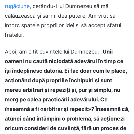
rugăciune
, cerându-i lui Dumnezeu să mă
călăuzească și să-mi dea putere. Am vrut să
întorc spatele propriilor idei și să accept sfatul
fratelui.
Apoi, am citit cuvintele lui Dumnezeu: „
Unii
oameni nu caută niciodată adevărul în timp ce
își îndeplinesc datoria. Ei fac doar cum le place,
acționând după propriile închipuiri și sunt
mereu arbitrari și repeziți și, pur și simplu, nu
merg pe calea practicării adevărului. Ce
înseamnă a fi «arbitrar și repezit»? Înseamnă că,
atunci când întâmpini o problemă, să acționezi
oricum consideri de cuviință, fără un proces de