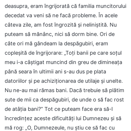
deasupra, eram îngrijorată că familia muncitorului
decedat va veni să ne facă probleme. În acele
câteva zile, am fost îngrozită și neliniștită. Nu
puteam să mănânc, nici să dorm bine. Ori de
câte ori mă gândeam la despăgubiri, eram
copleșită de îngrijorare: „Toți banii pe care soțul
meu i-a câștigat muncind din greu de dimineața
până seara în ultimii ani s-au dus pe plata
datoriilor și pe achiziționarea de utilaje și unelte.
Nu ne-au mai rămas bani. Dacă trebuie să plătim
sute de mii ca despăgubiri, de unde o să fac rost
de atâția bani?” Tot ce puteam face era să-I
încredințez aceste dificultăți lui Dumnezeu și să
mă rog: „O, Dumnezeule, nu știu ce să fac cu