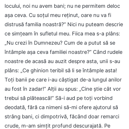
locului, noi nu avem bani; nu ne permitem deloc
așa ceva. Cu soțul meu reținut, oare nu va fi
distrusă familia noastră?” Nici nu puteam descrie
ce simțeam în sufletul meu. Fiica mea s-a plâns:
„Nu crezi în Dumnezeu? Cum de a putut să se
întâmple așa ceva familiei noastre?” Când rudele
noastre de acasă au auzit despre asta, unii s-au
plâns: „Ce ghinion teribil să li se întâmple asta!
Toți banii pe care i-au câștigat de-a lungul anilor
au fost în zadar!” Alții au spus: „Cine știe cât vor
trebui să plătească!” Să-i aud pe toți vorbind
deodată, fără ca nimeni să-mi ofere ajutorul să
strâng bani, ci dimpotrivă, făcând doar remarci
crude, m-am simțit profund descurajată. Pe