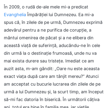
În 2009, o rudă de-ale mele mi-a predicat
Evanghelia
Împărăției lui Dumnezeu. Ea mi-a
spus că, în zilele de pe urmă, Dumnezeu exprimă
adevărul pentru a ne purifica de corupție, a
mântui omenirea de păcat și a ne elibera din
această viață de suferință, aducându-ne în cele
din urmă la o destinație frumoasă, unde nu va
mai exista durere sau tristețe. Imediat ce am
auzit asta, m-am gândit: „Oare nu este aceasta
exact viața după care am tânjit mereu?” Atunci
am acceptat cu bucurie lucrarea din zilele de pe
urmă a lui Dumnezeu și, la scurt timp, am început
să-mi fac datoria în biserică. În următorii câțiva
ani, totul era bine în familia mea, iar viețile