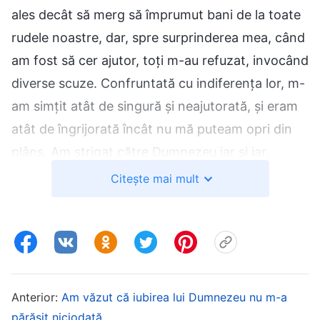
ales decât să merg să împrumut bani de la toate
rudele noastre, dar, spre surprinderea mea, când
am fost să cer ajutor, toți m-au refuzat, invocând
diverse scuze. Confruntată cu indiferența lor, m-
am simțit atât de singură și neajutorată, și eram
atât de îngrijorată încât nu mă puteam opri din
plâns. Am strigat către Dumnezeu iar și iar,
sperând că mă va ajuta să trec peste această
Citește mai mult
perioadă dificilă. Dar, pe măsură ce termenul
limită pentru plată se apropia, încă nu reușisem
să strâng nici pe departe acea sumă. Nu m-am
putut abține să nu încep să mă plâng în inima
mea: „Acei non-credincioși o duc foarte bine. Eu
Anterior:
Am văzut că iubirea lui Dumnezeu nu m-a
cred în Dumnezeu, am lăsat totul în urmă pentru
părăsit niciodată