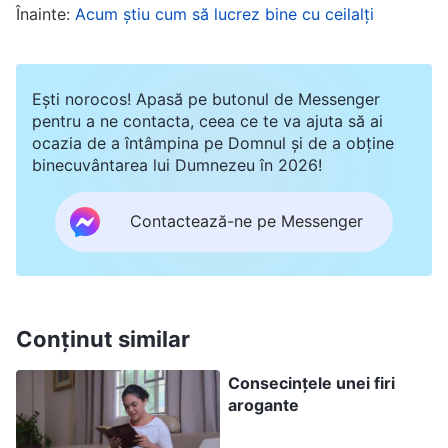
datoria lui Xin Ran și ar trebui să cooperez cu ea,
Înainte:
Acum știu cum să lucrez bine cu ceilalți
răspunzându-i prompt referitor la situația lucrării
de evanghelizare.
Ești norocos! Apasă pe butonul de Messenger
pentru a ne contacta, ceea ce te va ajuta să ai
Vineri, 12 mai 2023
ocazia de a întâmpina pe Domnul și de a obține
binecuvântarea lui Dumnezeu în 2026!
În această după-amiază, în timpul unei discuții
despre lucrarea de evanghelizare, Xin Ran a
Contactează-ne pe Messenger
atras atenția asupra faptului că, în ultimul timp,
mă concentrasem doar pe treburile generale, nu
verificasem lucrarea de evanghelizare și mă
abătusem de la datoria mea principală. Eram
Conținut similar
conștientă de această chestiune pe care o
Consecințele unei firi
semnalase și știam că, într-adevăr, reprezenta o
arogante
problemă în lucrarea mea, dar auzind-o atrăgând