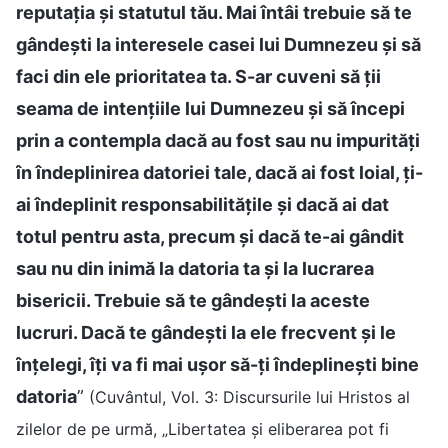
reputația și statutul tău. Mai întâi trebuie să te
gândești la interesele casei lui Dumnezeu și să
faci din ele prioritatea ta. S-ar cuveni să ții
seama de intențiile lui Dumnezeu și să începi
prin a contempla dacă au fost sau nu impurități
în îndeplinirea datoriei tale, dacă ai fost loial, ți-
ai îndeplinit responsabilitățile și dacă ai dat
totul pentru asta, precum și dacă te-ai gândit
sau nu din inimă la datoria ta și la lucrarea
bisericii. Trebuie să te gândești la aceste
lucruri. Dacă te gândești la ele frecvent și le
înțelegi, îți va fi mai ușor să-ți îndeplinești bine
datoria
”
(Cuvântul, Vol. 3: Discursurile lui Hristos al
zilelor de pe urmă, „Libertatea și eliberarea pot fi