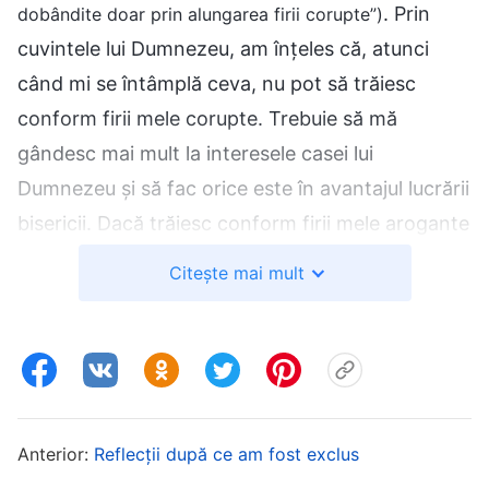
. Prin
dobândite doar prin alungarea firii corupte”)
cuvintele lui Dumnezeu, am înțeles că, atunci
când mi se întâmplă ceva, nu pot să trăiesc
conform firii mele corupte. Trebuie să mă
gândesc mai mult la interesele casei lui
Dumnezeu și să fac orice este în avantajul lucrării
bisericii. Dacă trăiesc conform firii mele arogante
și nu-i răspund lui Xin Ran la scrisori, ea nu va
Citește mai mult
putea pricepe situația lucrării mele, ceea ce îi va
îngreuna verificarea ulterioară. În plus, acest
lucru ar putea să o supună constrângerii și să îi
afecteze starea, ceea ce ar putea să perturbe și
să tulbure cu ușurință lucrarea bisericii.
Anterior:
Reflecții după ce am fost exclus
Verificarea și supravegherea lucrării reprezintă