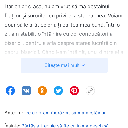
Dar chiar și așa, nu am vrut să mă destăinui
fraților și surorilor cu privire la starea mea. Voiam
doar să le arăt celorlalți partea mea bună. Într-o
zi, am stabilit o întâlnire cu doi conducători ai
bisericii, pentru a afla despre starea lucrării din
cadrul bisericii. Când i-am întâlnit, unul dintre ei a
spus, entuziasmat: „E grozav că ești la
Citește mai mult
conducerea lucrării noastre! Îmi place să particip
la adunări cu tine și te admir de fiecare dată când
îți ascult părtășia. Sper ca, în viitor, să pot fi ca
tine.” Celălalt conducător a spus: „Ne simțim bine
făcându-ne datoria împreună cu tine. Părtășia ta
Anterior:
De ce n-am îndrăznit să mă destăinui
ne aduce mereu lumină.” Pe atunci, am vrut să le
spun să nu mă admire atât de mult, că aveam și
Înainte:
Părtășia trebuie să fie cu inima deschisă