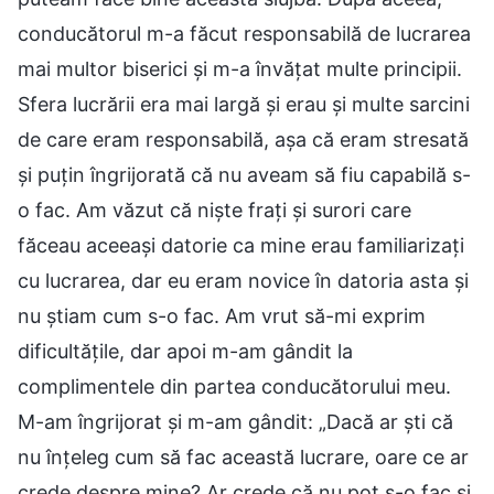
conducătorul m-a făcut responsabilă de lucrarea
mai multor biserici și m-a învățat multe principii.
Sfera lucrării era mai largă și erau și multe sarcini
de care eram responsabilă, așa că eram stresată
și puțin îngrijorată că nu aveam să fiu capabilă s-
o fac. Am văzut că niște frați și surori care
făceau aceeași datorie ca mine erau familiarizați
cu lucrarea, dar eu eram novice în datoria asta și
nu știam cum s-o fac. Am vrut să-mi exprim
dificultățile, dar apoi m-am gândit la
complimentele din partea conducătorului meu.
M-am îngrijorat și m-am gândit: „Dacă ar ști că
nu înțeleg cum să fac această lucrare, oare ce ar
crede despre mine? Ar crede că nu pot s-o fac și