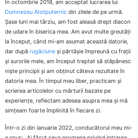
În octombrie 2018, am acceptat lucrarea lui
Dumnezeu Atotputernic
din zilele de pe urmă.
Șase luni mai târziu, am fost aleasă drept diacon
de udare în biserica mea. Am avut multe greutăți
la început, când mi-am asumat această datorie,
dar după
rugăciune
și părtășie împreună cu frații
și surorile mele, am început treptat să stăpânesc
niște principii și am obținut câteva rezultate în
datoria mea. În timpul meu liber, practicam și
scrierea articolelor cu mărturii bazate pe
experiențe, reflectam adesea asupra mea și mă
simțeam foarte împlinită în fiecare zi.
Într-o zi din ianuarie 2022, conducătorul meu mi-
a spus: „Ai făcut ceva progrese privind intrarea