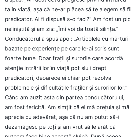
ta în viață, așa că ne-ar plăcea să te alegem să fii
predicator. Ai fi dispusă s-o faci?” Am fost un pic
neliniștită și am zis: „Îmi voi da toată silința.”
Conducătorul a spus apoi: „Articolele cu mărturii
bazate pe experiențe pe care le-ai scris sunt
foarte bune. Doar frații și surorile care acordă
atenție intrării lor în viață pot sluji drept
predicatori, deoarece ei chiar pot rezolva
problemele și dificultățile fraților și surorilor lor.”
Când am auzit asta din partea conducătorului,
am fost fericită. Am simțit că el mă prețuia și mă
aprecia cu adevărat, așa că nu am putut să-i
dezamăgesc pe toți și am vrut să le arăt că
puteam face bine această slujbă. După aceea,