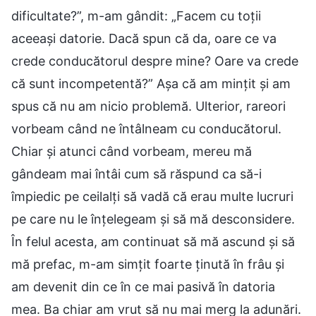
dificultate?”, m-am gândit: „Facem cu toții
aceeași datorie. Dacă spun că da, oare ce va
crede conducătorul despre mine? Oare va crede
că sunt incompetentă?” Așa că am mințit și am
spus că nu am nicio problemă. Ulterior, rareori
vorbeam când ne întâlneam cu conducătorul.
Chiar și atunci când vorbeam, mereu mă
gândeam mai întâi cum să răspund ca să-i
împiedic pe ceilalți să vadă că erau multe lucruri
pe care nu le înțelegeam și să mă desconsidere.
În felul acesta, am continuat să mă ascund și să
mă prefac, m-am simțit foarte ținută în frâu și
am devenit din ce în ce mai pasivă în datoria
mea. Ba chiar am vrut să nu mai merg la adunări.