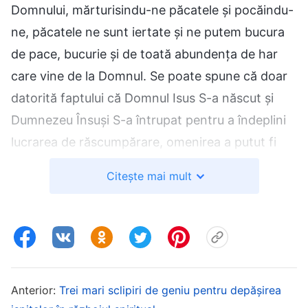
Domnului, mărturisindu-ne păcatele și pocăindu-
ne, păcatele ne sunt iertate și ne putem bucura
de pace, bucurie și de toată abundența de har
care vine de la Domnul. Se poate spune că doar
datorită faptului că Domnul Isus S-a născut și
Dumnezeu Însuși S-a întrupat pentru a îndeplini
lucrarea de răscumpărare, omenirea a putut fi
salvată de la condamnare și de lanțurile legii,
Citește mai mult
nemaifiind astfel supusă judecății sau
condamnării la moarte. Doar datorită faptului că
Domnul Isus S-a născut, cei care L-au urmat au
putut să se bucure de o pace și bucurie reale.
Chiar mai mult de atât, doar datorită faptului că
Anterior:
Trei mari sclipiri de geniu pentru depășirea
Domnul Isus S-a născut și Duhul lui Dumnezeu S-