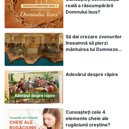
reală a răscumpărării
Domnului Isus?
Să dai crezare zvonurilor
înseamnă să pierzi
mântuirea lui Dumnezeu
din zilele de pe urmă
Care sunt voia și cerințele Domnului
Adevărul despre răpire
Isus pentru noi
Când Domnul Isus a terminat lucrarea de
răscumpărare, El a înviat și S-a înălțat la cer; cu
toate acestea, mulți oameni, pentru a-și aminti
Cunoașteți cele 4
de nașterea Lui, organizează petreceri în seara
elemente cheie ale
rugăciunii creștine?
de Crăciun și pun în scenă concerte, sărbătorind