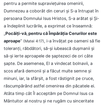
pentru a permite supraviețuirea omenirii,
Dumnezeu a coborât din ceruri și S-a întrupat în
persoana Domnului Isus Hristos, S-a arătat și Și-
a îndeplinit lucrările, a exprimat ce înseamnă:
„
Pocăiţi-vă, pentru că Împărăţia Cerurilor este
aproape
”
, i-a învățat pe oameni să fie
(Matei 4:17)
toleranți, răbdători, să-și iubească dușmanii și
să-și ierte aproapele de șaptezeci de ori câte
șapte. De asemenea, El a vindecat bolnavii, a
scos afară demonii și a făcut multe semne și
minuni, iar, la sfârșit, a fost răstignit pe cruce,
răscumpărând astfel omenirea din păcatele ei.
Atâta timp cât Îl acceptăm pe Domnul Isus ca
Mântuitor al nostru și ne rugăm cu sinceritate