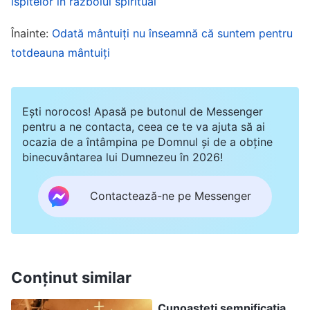
ispitelor în războiul spiritual
a materializat într-un trup obișnuit, folosind
limbajul omenirii pentru a-Și rosti cuvântările,
Înainte:
Odată mântuiți nu înseamnă că suntem pentru
totdeauna mântuiți
cunoaștem mai clar, din cuvintele Domnului, voia
lui Dumnezeu și cerințele Lui față de om, putem
avea o trăire reînnoită și mai adâncă, iar relația
Ești norocos! Apasă pe butonul de Messenger
noastră cu Dumnezeu poate fi și mai apropiată.
pentru a ne contacta, ceea ce te va ajuta să ai
ocazia de a întâmpina pe Domnul și de a obține
Motivația venirii Domnului Isus pe pământ,
binecuvântarea lui Dumnezeu în 2026!
exprimarea adevărului de către El și îndeplinirea
lucrării de răstignire au avut la bază eforturile
Contactează-ne pe Messenger
asidue ale lui Dumnezeu de a salva umanitatea –
motivația a fost dragostea și mila lui Dumnezeu
față de umanitatea coruptă!
Conținut similar
Cunoașteți semnificația