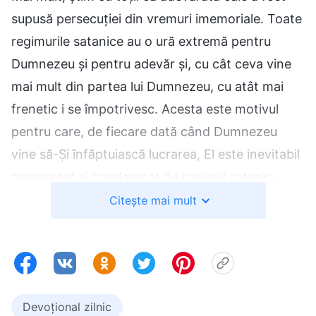
supusă persecuției din vremuri imemoriale. Toate
regimurile satanice au o ură extremă pentru
Dumnezeu și pentru adevăr și, cu cât ceva vine
mai mult din partea lui Dumnezeu, cu atât mai
frenetic i se împotrivesc. Acesta este motivul
pentru care, de fiecare dată când Dumnezeu
vine să-Și înfăptuiască lucrarea, El este inevitabil
persecutat și condamnat de regimul satanic –
acesta este un fapt de netăgăduit. Când Domnul
Citește mai mult
Isus
Și-a transmis predicile și Și-a făcut lucrarea
cu mulți ani în urmă, preoții cei mai de seamă și
fariseii de credință evreiască au complotat cu
autoritățile romane pentru a-L răstigni. Așadar,
Devoțional zilnic
am putea noi nega faptul că Domnul Isus este