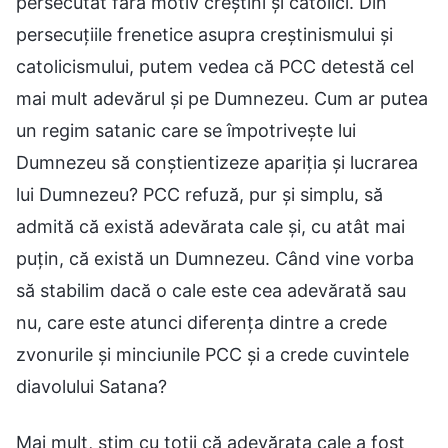
persecutat fără motiv creștini și catolici. Din
persecuțiile frenetice asupra creștinismului și
catolicismului, putem vedea că PCC detestă cel
mai mult adevărul și pe Dumnezeu. Cum ar putea
un regim satanic care se împotrivește lui
Dumnezeu să conștientizeze apariția și lucrarea
lui Dumnezeu? PCC refuză, pur și simplu, să
admită că există adevărata cale și, cu atât mai
puțin, că există un Dumnezeu. Când vine vorba
să stabilim dacă o cale este cea adevărată sau
nu, care este atunci diferența dintre a crede
zvonurile și minciunile PCC și a crede cuvintele
diavolului Satana?
Mai mult, știm cu toții că adevărata cale a fost