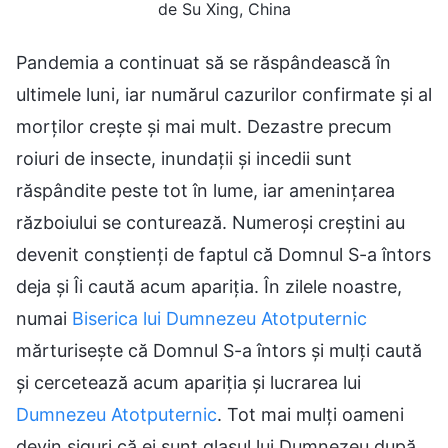
de Su Xing, China
Pandemia a continuat să se răspândească în
ultimele luni, iar numărul cazurilor confirmate și al
morților crește și mai mult. Dezastre precum
roiuri de insecte, inundații și incedii sunt
răspândite peste tot în lume, iar amenințarea
războiului se conturează. Numeroși creștini au
devenit conștienți de faptul că Domnul S-a întors
deja și Îi caută acum apariția. În zilele noastre,
numai
Biserica lui Dumnezeu Atotputernic
mărturisește că Domnul S-a întors și mulți caută
și cercetează acum apariția și lucrarea lui
Dumnezeu Atotputernic
. Tot mai mulți oameni
devin siguri că ei sunt glasul lui Dumnezeu după