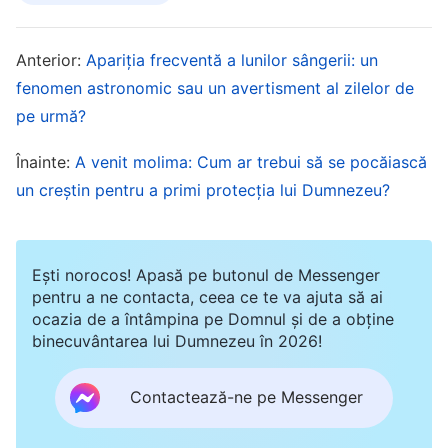
Hristos din cauza condamnării, persecuției,
minciunilor și defăimării regimului aflat la
Anterior:
Apariția frecventă a lunilor sângerii: un
fenomen astronomic sau un avertisment al zilelor de
conducere? În mod similar, Dumnezeu S-a întors
pe urmă?
acum pentru a-Și înfăptui lucrarea, iar PCC și-a
intensificat condamnarea nebunească și
Înainte:
A venit molima: Cum ar trebui să se pocăiască
blasfemia apariției și lucrării lui Dumnezeu.
un creștin pentru a primi protecția lui Dumnezeu?
Arestează și persecută fără motiv creștini și se
folosește de presa de pe internet atât acasă, cât
Ești norocos! Apasă pe butonul de Messenger
și în străinătate, pentru a-și răspândi minciunile,
pentru a ne contacta, ceea ce te va ajuta să ai
hulind lucrarea lui Dumnezeu și inducându-i în
ocazia de a întâmpina pe Domnul și de a obține
binecuvântarea lui Dumnezeu în 2026!
eroare pe cei care nu știu adevărul. Face acest
lucru de frică, deoarece se teme că Dumnezeu S-
Contactează-ne pe Messenger
a arătat și lucrează pentru a mântui omenirea și
că aceasta va accepta adevărul și se va întoarce