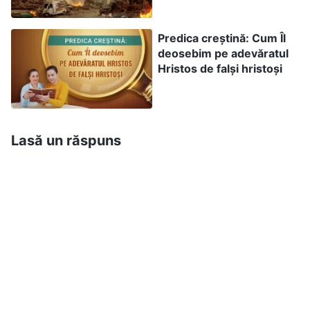
guvernul chinez i se opune și o condamnă, atunci
Predica creștină: Cum Îl
am fi realmente niște mari nesăbuiți.
deosebim pe adevăratul
Hristos de falși hristoși
Este bine să credem ce spun pastorii și
prezbiterii atunci când cercetăm
adevărata cale și să nu ascultăm
Lasă un răspuns
cuvântul lui Dumnezeu?
Unii oameni cred că guvernul PCC s-a împotrivit
mereu lui Dumnezeu și că nu pot avea încredere
în nimic din ceea ce postează acesta pe internet,
dar că pastorii și prezbiterii, pe de altă parte,
cunosc bine Biblia și o înțeleg, așadar,
ascultându-i pe aceștia atunci când cercetează
adevărata cale, nu au cum să dea greș. Dar am