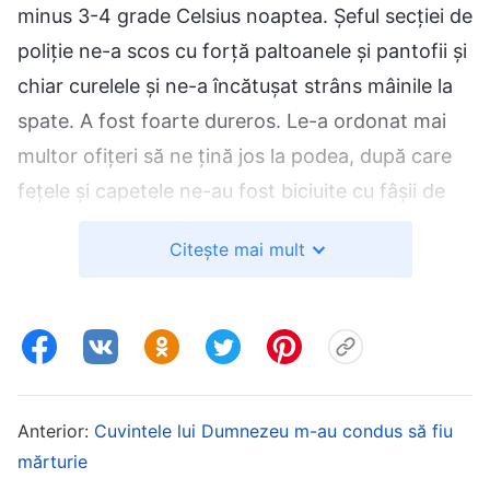
minus 3-4 grade Celsius noaptea. Șeful secției de
poliție ne-a scos cu forță paltoanele și pantofii și
chiar curelele și ne-a încătușat strâns mâinile la
spate. A fost foarte dureros. Le-a ordonat mai
multor ofițeri să ne țină jos la podea, după care
fețele și capetele ne-au fost biciuite cu fâșii de
piele, ceea ce mi-a provocat imediat o durere
Citește mai mult
cumplită la cap – mi se părea că era pe cale să
explodeze, iar lacrimile au început să mi se
rostogolească involuntar pe față. Eram furios în
clipa aceea, pentru că sloganul „Fii civilizat în
gestionarea cazurilor” era scris clar pe perete,
Anterior:
Cuvintele lui Dumnezeu m-au condus să fiu
dar ne tratau ca pe niște tâlhari sălbatici sau
mărturie
ucigași la drumul mare! Nu era deloc civilizat! De