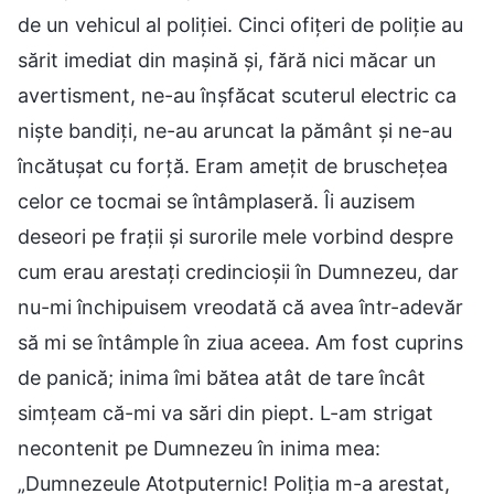
de un vehicul al poliției. Cinci ofițeri de poliție au
sărit imediat din mașină și, fără nici măcar un
avertisment, ne-au înșfăcat scuterul electric ca
niște bandiți, ne-au aruncat la pământ și ne-au
încătușat cu forță. Eram amețit de bruschețea
celor ce tocmai se întâmplaseră. Îi auzisem
deseori pe frații și surorile mele vorbind despre
cum erau arestați credincioșii în Dumnezeu, dar
nu-mi închipuisem vreodată că avea într-adevăr
să mi se întâmple în ziua aceea. Am fost cuprins
de panică; inima îmi bătea atât de tare încât
simțeam că-mi va sări din piept. L-am strigat
necontenit pe Dumnezeu în inima mea:
„Dumnezeule Atotputernic! Poliția m-a arestat,