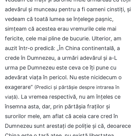
adevărul și munceau pentru a fi oameni cinstiți, și
vedeam că toată lumea se înțelege pașnic,
simțeam că acestea erau vremurile cele mai
fericite, cele mai pline de bucurie. Ulterior, am
auzit într-o predică: „În China continentală, a
crede în Dumnezeu, a urmări adevărul și a-L
urma pe Dumnezeu este ceva ce îți pune cu
adevărat viața în pericol. Nu este nicidecum o
exagerare”
(Predici și părtășie despre intrarea în
. La vremea respectivă, nu am înțeles ce
viață)
însemna asta, dar, prin părtășia fraților și
surorilor mele, am aflat că aceia care cred în
Dumnezeu sunt arestați de poliție și că, deoarece
China este o țară atee, nu există libertatea