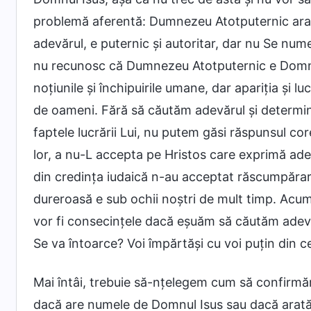
problemă aferentă: Dumnezeu Atotputernic arat
adevărul, e puternic și autoritar, dar nu Se numeș
nu recunosc că Dumnezeu Atotputernic e Domnul
noțiunile și închipuirile umane, dar apariția și
de oameni. Fără să căutăm adevărul și determinâ
faptele lucrării Lui, nu putem găsi răspunsul corec
lor, a nu-L accepta pe Hristos care exprimă ade
din credința iudaică n-au acceptat răscumpărare
dureroasă e sub ochii noștri de mult timp. Acu
vor fi consecințele dacă eșuăm să căutăm adevă
Se va întoarce? Voi împărtăși cu voi puțin din c
Mai întâi, trebuie să-nțelegem cum să confirm
dacă are numele de Domnul Isus sau dacă arată 