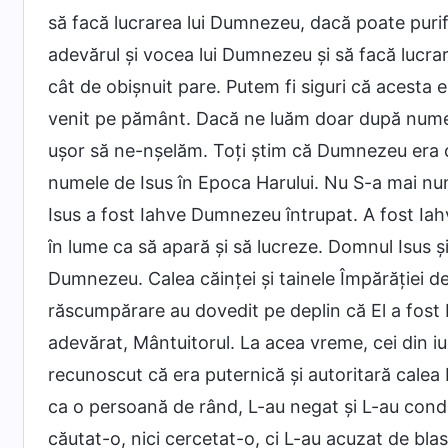
să facă lucrarea lui Dumnezeu, dacă poate puri
adevărul și vocea lui Dumnezeu și să facă lucr
cât de obișnuit pare. Putem fi siguri că acesta
venit pe pământ. Dacă ne luăm doar după numele
ușor să ne-nșelăm. Toți știm că Dumnezeu era 
numele de Isus în Epoca Harului. Nu S-a mai nu
Isus a fost Iahve Dumnezeu întrupat. A fost Ia
în lume ca să apară și să lucreze. Domnul Isus 
Dumnezeu. Calea căinței și tainele Împărăției de
răscumpărare au dovedit pe deplin că El a fost
adevărat, Mântuitorul. La acea vreme, cei din i
recunoscut că era puternică și autoritară calea
ca o persoană de rând, L-au negat și L-au conda
căutat-o, nici cercetat-o, ci L-au acuzat de blas