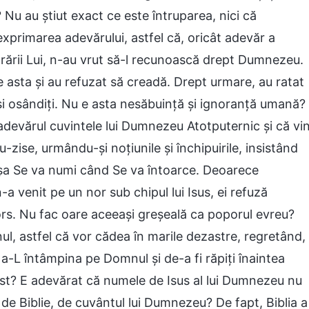
u au știut exact ce este întruparea, nici că
exprimarea adevărului, astfel că, oricât adevăr a
crării Lui, n-au vrut să-l recunoască drept Dumnezeu.
de asta și au refuzat să creadă. Drept urmare, au ratat
și osândiți. Nu e asta nesăbuință și ignoranță umană?
adevărul cuvintele lui Dumnezeu Atotputernic și că vi
-zise, urmându-și noțiunile și închipuirile, insistând
așa Se va numi când Se va întoarce. Deoarece
 venit pe un nor sub chipul lui Isus, ei refuză
ors. Nu fac oare aceeași greșeală ca poporul evreu?
l, astfel că vor cădea în marile dezastre, regretând,
 a-L întâmpina pe Domnul și de-a fi răpiți înaintea
rist? E adevărat că numele de Isus al lui Dumnezeu nu
de Biblie, de cuvântul lui Dumnezeu? De fapt, Biblia a