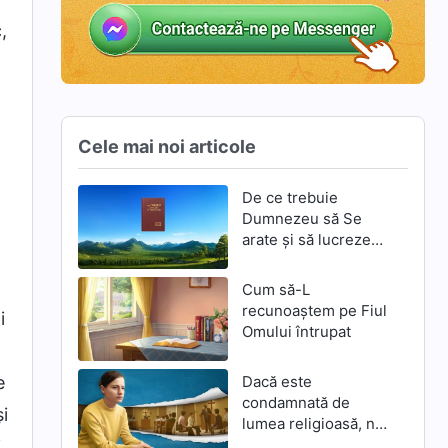
,
Cele mai noi articole
De ce trebuie
Dumnezeu să Se
arate și să lucreze
din nou prin
întrupare în zilele de
Cum să-L
pe urmă
recunoaștem pe Fiul
i
Omului întrupat
e
Dacă este
condamnată de
i
lumea religioasă, nu
este adevărata cale?
,