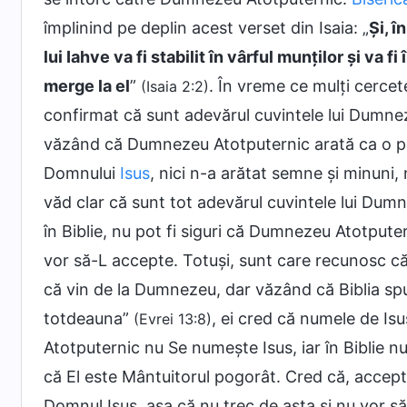
împlinind pe deplin acest verset din Isaia: „
Și, î
lui Iahve va fi stabilit în vârful munților și va 
merge la el
”
. În vreme ce mulți cercet
(Isaia 2:2)
confirmat că sunt adevărul cuvintele lui Dumnez
văzând că Dumnezeu Atotputernic arată ca o pe
Domnului
Isus
, nici n-a arătat semne și minuni,
văd clar că sunt tot adevărul cuvintele lui Du
în Biblie, nu pot fi siguri că Dumnezeu Atotpute
vor să-L accepte. Totuși, sunt care recunosc că
că vin de la Dumnezeu, dar văzând că Biblia spune
totdeauna”
, ei cred că numele de I
(Evrei 13:8)
Atotputernic nu Se numește Isus, iar în Biblie
că El este Mântuitorul pogorât. Cred că, acce
Domnul Isus, așa că nu trec de asta și nu vor să-