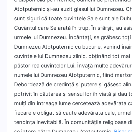
Atotputernic și-au auzit glasul lui Dumnezeu. C
sunt siguri că toate cuvintele Sale sunt ale Duh
Cuvântul care Se arată în trup. În sfârșit, au asis
urmele lui Dumnezeu. Încântați, se grăbesc toț
Dumnezeu Atotputernic cu bucurie, venind înain
cuvintele lui Dumnezeu zilnic, obținând tot mai
păstorirea cuvintelor Lui. Învață multe adevărur
numele lui Dumnezeu Atotputernic, fiind martori
Debordează de credință și putere și găsesc alin
potrivit în căutarea și sensul lor în viață și da
mulți din întreaga lume cercetează adevărata c
fiecare e obligat să caute adevărata cale, urmele
tendința inevitabilă. În comunitățile religioase d
se întorc către Dumnezeu Atotputernic.
Biseric