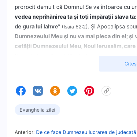
prorocit demult că Domnul Se va întoarce cu un
vedea neprihănirea ta și toți împărații slava ta:
de gura lui Iahve
”
. Și Apocalipsa spu
(Isaia 62:2)
Dumnezeului Meu și nu va mai pleca din el; ș
cetății Dumnezeului Meu, Noul Ierusalim, care
Nume
”
. Ambele versete spun 
(Apocalipsa 3:12)
Citeș
un nume nou, pe care nu l-a avut înainte, e sig
Atunci, care e noul Lui nume? Dumnezeu Atotput
Apocalipsa: „
Eu sunt Alfa și Omega, Cel Care es
. „
Aleluia! Pentru că Domnul, Du
(Apocalipsa 1:8)
. Și în multe alte versete, cum 
(Apocalipsa 19:6)
Evanghelia zilei
Atotputernic”. Când Domnul Se-ntoarce în zile
Atotputernic. Nu există nicio îndoială. Conving
Anterior:
De ce face Dumnezeu lucrarea de judecată 
schimba niciodată, că Mântuitorul zilelor de pe