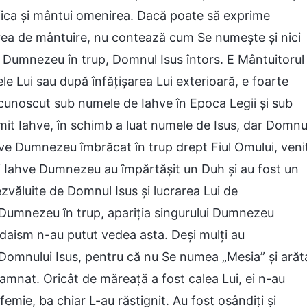
fica și mântui omenirea. Dacă poate să exprime
area de mântuire, nu contează cum Se numește și nici
 e Dumnezeu în trup, Domnul Isus întors. E Mântuitorul
 Lui sau după înfățișarea Lui exterioară, e foarte
cunoscut sub numele de Iahve în Epoca Legii și sub
mit Iahve, în schimb a luat numele de Isus, dar Domnu
hve Dumnezeu îmbrăcat în trup drept Fiul Omului, veni
și Iahve Dumnezeu au împărtășit un Duh și au fost un
zvăluite de Domnul Isus și lucrarea Lui de
 Dumnezeu în trup, apariția singurului Dumnezeu
udaism n-au putut vedea asta. Deși mulți au
 Domnului Isus, pentru că nu Se numea „Mesia” și arăt
mnat. Oricât de măreață a fost calea Lui, ei n-au
femie, ba chiar L-au răstignit. Au fost osândiți și