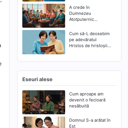
A crede în
Dumnezeu
Atotputernic
înseamnă a-L trăda
pe Domnul Isus?
Cum să-L deosebim
pe adevăratul
a
Hristos de hristoșii
falși
e
Eseuri alese
i
Cum aproape am
devenit o fecioară
nesăbuită
Domnul S-a arătat în
Est