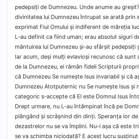
pedepsiți de Dumnezeu. Unde anume au greșit? N
divinitatea lui Dumnezeu întrupat se arată prin 
exprimat Fiul Omului și indiferent de măreția lu
L-au definit ca fiind uman; erau absolut siguri 
mântuirea lui Dumnezeu și-au sfârșit pedepsiți 
Iar acum, deși mulți evlavioși recunosc că sunt 
de la Dumnezeu, ei rămân fideli Scripturii propriu
că Dumnezeu Se numește Isus invariabil și că 
Dumnezeu Atotputernic nu Se numește Isus și n-a
categoric s-accepte că El este Domnul Isus înt
Drept urmare, nu L-au întâmpinat încă pe Domnu
plângând și scrâșnind din dinți. Speranța lor de
dezastrelor nu se va împlini. Nu-i așa că este t
se va schimba niciodată? E acest lucru susținut 