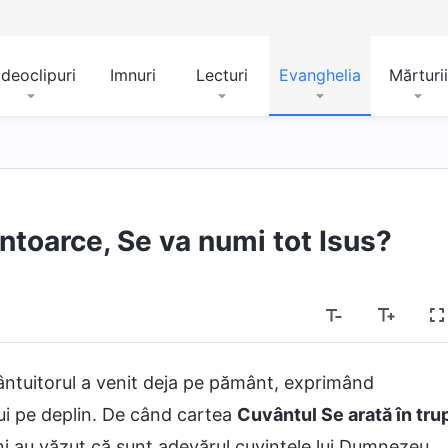
ideoclipuri
Imnuri
Lecturi
Evanghelia
Mărturii
ntoarce, Se va numi tot Isus?
ntuitorul a venit deja pe pământ, exprimând
ui pe deplin. De când cartea
Cuvântul Se arată în tru
ni au văzut că sunt adevărul cuvintele lui Dumnezeu