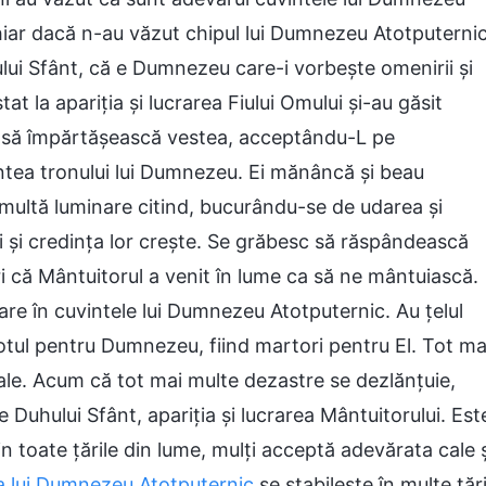
hiar dacă n-au văzut chipul lui Dumnezeu Atotputernic
ului Sfânt, că e Dumnezeu care-i vorbește omenirii și
tat la apariția și lucrarea Fiului Omului și-au găsit
i să împărtășească vestea, acceptându-L pe
tea tronului lui Dumnezeu. Ei mănâncă și beau
 multă luminare citind, bucurându-se de udarea și
i și credința lor crește. Se grăbesc să răspândească
 că Mântuitorul a venit în lume ca să ne mântuiască.
are în cuvintele lui Dumnezeu Atotputernic. Au țelul
u totul pentru Dumnezeu, fiind martori pentru El. Tot ma
ale. Acum că tot mai multe dezastre se dezlănțuie,
 Duhului Sfânt, apariția și lucrarea Mântuitorului. Est
in toate țările din lume, mulți acceptă adevărata cale ș
a lui Dumnezeu Atotputernic
se stabilește în multe țări