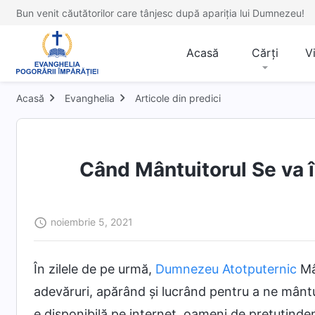
Bun venit căutătorilor care tânjesc după apariția lui Dumnezeu!
Acasă
Cărți
V
Acasă
Evanghelia
Articole din predici
Când Mântuitorul Se va î
noiembrie 5, 2021
În zilele de pe urmă,
Dumnezeu Atotputernic
Mâ
adevăruri, apărând și lucrând pentru a ne mânt
e disponibilă pe internet, oameni de pretutinde