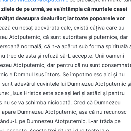
n zilele de pe urmă, se va întâmpla că muntele casei
fi înălțat deasupra dealurilor; iar toate popoarele vor
ează cu nesaț adevărata cale, există câțiva care au
eu Atotputernic, că sunt autoritare și puternice, dar
rsoană normală, că n-a apărut sub forma spirituală 
 nu trec de asta și refuză să-L accepte. Unii oameni
mnezeu Atotputernic, dar pentru că nu sunt consemnat
rnic e Domnul Isus întors. Se împotmolesc aici și nu
 sunt adevărul cuvintele lui Dumnezeu Atotputernic ș
: „Isus Hristos este același ieri și astăzi și pentru
sus nu se va schimba niciodată. Cred că Dumnezeu
 nu apare Dumnezeu Atotputernic, așa că nu recunosc
ptându-L pe Dumnezeu Atotputernic, L-ar trăda pe
L accepte. Aceste trei situații duc toate la o