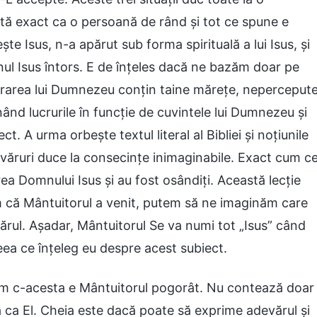
ă exact ca o persoană de rând și tot ce spune e
te Isus, n-a apărut sub forma spirituală a lui Isus, și
 Isus întors. E de înțeles dacă ne bazăm doar pe
 lucrarea lui Dumnezeu conțin taine mărețe, neperceput
nd lucrurile în funcție de cuvintele lui Dumnezeu și
t. A urma orbește textul literal al Bibliei și noțiunile
văruri duce la consecințe inimaginabile. Exact cum ce
a Domnului Isus și au fost osândiți. Această lecție
m că Mântuitorul a venit, putem să ne imaginăm care
rul. Așadar, Mântuitorul Se va numi tot „Isus” când
eea ce înțeleg eu despre acest subiect.
ăm c-acesta e Mântuitorul pogorât. Nu contează doar
ca El. Cheia este dacă poate să exprime adevărul și