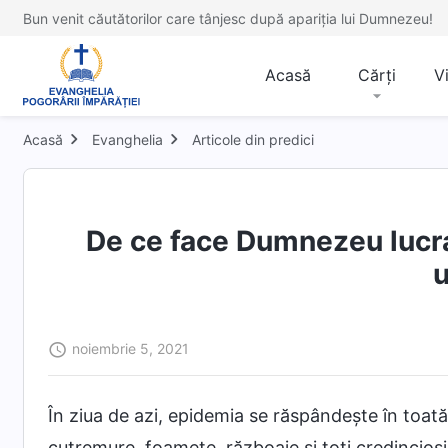
Bun venit căutătorilor care tânjesc după apariția lui Dumnezeu!
Acasă
Cărți
V
Acasă
Evanghelia
Articole din predici
De ce face Dumnezeu lucra
noiembrie 5, 2021
În ziua de azi, epidemia se răspândește în toat
cutremure, foamete, războaie și toți credincioș