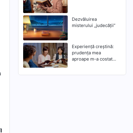
Dezvăluirea
misterului „judecății”
Experiență creștină:
prudența mea
aproape m-a costat
mântuirea lui
Dumnezeu din zilele
u
de pe urmă
l