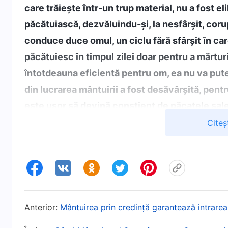
care trăiește într-un trup material, nu a fost e
păcătuiască, dezvăluindu-și, la nesfârșit, coru
conduce duce omul, un ciclu fără sfârșit în car
păcătuiesc în timpul zilei doar pentru a mărturi
întotdeauna eficientă pentru om, ea nu va put
din lucrarea mântuirii a fost desăvârșită, pentr
este ușor să devină conștient de păcatele sale;
natură adânc înrădăcinată și trebuie să se baz
Citeș
rezultat. Doar astfel, omul poate fi schimbat, în
”). Cuv
și lucrarea lui Dumnezeu, „Taina întrupării (4)
Epoca Harului, ceea ce a făcut Domnul Isus a f
Domnul, ne mărturisim păcatele și ne căim, păc
executați pentru încălcarea legii și ne putem b
Anterior:
Mântuirea prin credință garantează intrare
păcatelor înseamnă că suntem liberi de păcat și