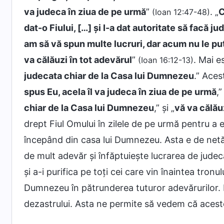
va judeca în ziua de pe urmă
”
. „
C
(Ioan 12:47-48)
dat-o Fiului, […] și I-a dat autoritate să facă j
am să vă spun multe lucruri, dar acum nu le put
va călăuzi în tot adevărul
”
. Mai es
(Ioan 16:12-13)
judecata chiar de la Casa lui Dumnezeu
.” Aces
spus Eu, acela îl va judeca în ziua de pe urmă
,”
chiar de la Casa lui Dumnezeu
,” și „
vă va călău
drept Fiul Omului în zilele de pe urmă pentru a 
începând din casa lui Dumnezeu. Asta e de net
de mult adevăr și înfăptuiește lucrarea de jude
și a-i purifica pe toți cei care vin înaintea tronu
Dumnezeu în pătrunderea tuturor adevărurilor. 
dezastrului. Asta ne permite să vedem că aceste