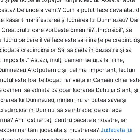
acesta? De unde a venit? Cum a putut face ceva atât d
 de Răsărit manifestarea și lucrarea lui Dumnezeu? Oar
Creatorului care vorbește omenirii? „Imposibil”, se
lucru pe care îl va face este să-i înalțe pe credincioș
iciodată credincioșilor Săi să cadă în dezastre și să
mposibil.” Astăzi, mulți oameni se uită la filme,
ui Dumnezeu Atotputernic și, cel mai important, lecturi
nutul este foarte bogat, iar viața în Canaan chiar est
e oameni să admită că doar lucrarea Duhului Sfânt, și
lucrarea lui Dumnezeu, nimeni nu ar putea săvârși
credincioși în Domnul să se întrebe: de ce face
rmă? Am fost iertați pentru păcatele noastre, iar
să experimentăm judecata și mustrarea?
Judecata lui
 îndreptată spre necredincioși, deci de ce începe