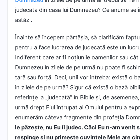
judecata din casa lui Dumnezeu? Ce anume se înt
astăzi.
Înainte să începem părtășia, să clarificăm faptu
pentru a face lucrarea de judecată este un luc
Indiferent care ar fi noțiunile oamenilor sau cât 
Dumnezeu în zilele de pe urmă nu poate fi schim
țară sau forță. Deci, unii vor întreba: există o
în zilele de pe urmă? Sigur că există o bază bibl
referințe la „judecată” în Biblie și, de asemenea
urmă drept Fiul întrupat al Omului pentru a exp
enumerăm câteva fragmente din profeția Domnul
le păzește, nu Eu îl judec. Căci Eu n-am venit
respinge și nu primește cuvintele Mele are cin