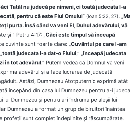
ăci Tatăl nu judecă pe nimeni, ci toată judecata I-a
udecată, pentru că este Fiul Omului
”
. „
Ma
(Ioan 5:22, 27)
eți purta. Însă când va veni El, Duhul adevărului, vă
te și 1 Petru 4:17: „
Căci este timpul să înceapă
te cuvinte sunt foarte clare: „
Cuvântul pe care l-am
 „
toată judecata I-a dat-o Fiului
,” „
înceapă judecata
zi în tot adevărul
.” Putem vedea că Domnul va veni
exprima adevărul și a face lucrarea de judecată
ăgăduit. Astăzi, Dumnezeu Atotputernic exprimă atât
cată începând din casa lui Dumnezeu pentru a-i judec
lui lui Dumnezeu și pentru a-i îndruma pe aleșii lui
Iar Dumnezeu a format un grup de biruitori înaintea
 profeții sunt complet îndeplinite și răscumpărate.