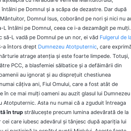
-L întâlni pe Domnul și a scăpa de dezastre. Dar după
 Mântuitor, Domnul Isus, coborând pe nori și nici nu a
a-L întâlni pe Domnul, ceea ce i-a dezamăgit pe mulți.
oc să-L vadă pe Domnul pe un nor, ei văd
Fulgerul de l
-a întors drept
Dumnezeu Atotputernic
, care exprim
ărturie atrage atenția și este foarte limpede. Totuși,
către PCC, a blasfemiei sălbatice și a defăimării din
, oamenii au ignorat și au disprețuit chestiunea
numai câțiva ani, Fiul Omului, care a fost atât de
ce în ce mai mulți oameni au auzit glasul lui Dumnezeu
u Atotputernic. Asta nu numai că a zguduit întreaga
tă în trup
strălucește precum lumina adevărată de la
 cei care iubesc adevărul și tânjesc după apariția lui
și participă la ospățul nunții Mielului. Aceste fapte