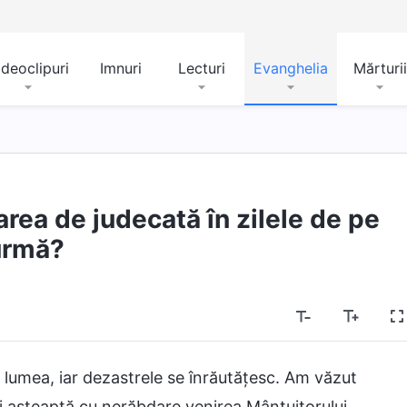
ideoclipuri
Imnuri
Lecturi
Evanghelia
Mărturii
rea de judecată în zilele de pe
urmă?
ă lumea, iar dezastrele se înrăutățesc. Am văzut
ii așteaptă cu nerăbdare venirea Mântuitorului,