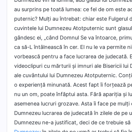
au surprins pe toată lumea: ce fel de om este 
puternic? Mulți au întrebat: chiar este Fulgerul
cuvintele lui Dumnezeu Atotputernic sunt glasul 
gândesc ei, „când Domnul Se va întoarce, primul 
ca să-L întâlnească în cer. El nu le va permite n
vorbească pentru a face lucrarea de judecată. E i
videoclipuri cu mărturii și imnuri ale Bisericii l
ale cuvântului lui Dumnezeu Atotputernic. Conți
o experiență minunată. Acest fapt îi forțează p
nu un om, poate înfăptui asta. Fără apariția și 
asemenea lucruri grozave. Asta îi face pe mulți 
Dumnezeu lucrarea de judecată în zilele de pe u
Dumnezeu ne-a justificat, deci de ce trebuie 
Dumnezeu
în zilele de pe urmă ar trebui să fie