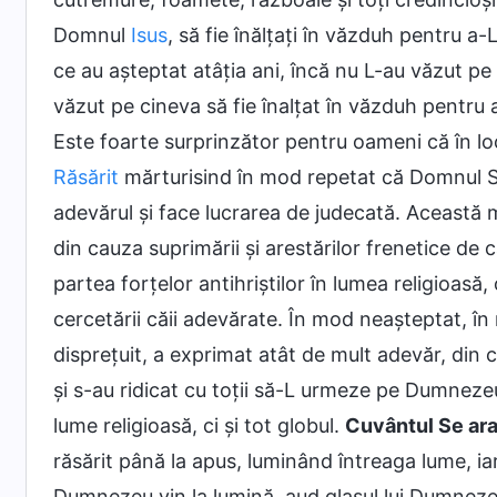
Domnul
Isus
, să fie înălțați în văzduh pentru a
ce au așteptat atâția ani, încă nu L-au văzut pe
văzut pe cineva să fie înalțat în văzduh pentru 
Este foarte surprinzător pentru oameni că în l
Răsărit
mărturisind în mod repetat că Domnul S
adevărul și face lucrarea de judecată. Această m
din cauza suprimării și arestărilor frenetice de 
partea forțelor antihriștilor în lumea religioasă
cercetării căii adevărate. În mod neașteptat, în 
disprețuit, a exprimat atât de mult adevăr, din 
și s-au ridicat cu toții să-L urmeze pe Dumneze
lume religioasă, ci și tot globul.
Cuvântul Se ara
răsărit până la apus, luminând întreaga lume, iar
Dumnezeu vin la lumină, aud glasul lui Dumnezeu 