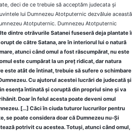
rtate, deci de ce trebuie să acceptăm judecata și
uvintele lui Dumnezeu Atotputernic dezvăluie această
 Dumnezeu Atotputernic. Dumnezeu Atotputernic
te dintre otrăvurile Satanei fuseseră deja plantate î
corupt de către Satana, are în interiorul lui o natură
urmare, atunci când omul a fost răscumpărat, nu este
mul este cumpărat la un preț ridicat, dar natura
re este atât de întinat, trebuie să sufere o schimbare
Dumnezeu. Cu ajutorul acestei lucrări de judecată și
 esența întinată și coruptă din propriul sine și va
ihănit. Doar în felul acesta poate deveni omul
mnezeu. […] Căci în ciuda tuturor lucrurilor pentru
ate, se poate considera doar că Dumnezeu nu-Și
tează potrivit cu acestea. Totuși, atunci când omul,