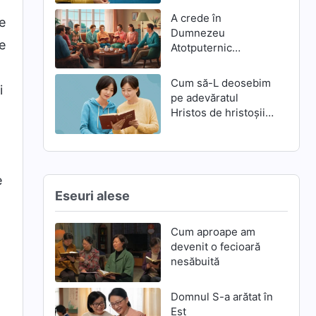
A crede în
e
Dumnezeu
e
Atotputernic
înseamnă a-L trăda
pe Domnul Isus?
Cum să-L deosebim
i
pe adevăratul
Hristos de hristoșii
falși
e
Eseuri alese
Cum aproape am
devenit o fecioară
nesăbuită
Domnul S-a arătat în
Est