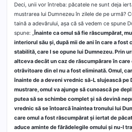
Deci, unii vor întreba: păcatele ne sunt deja ie
mustrarea lui Dumnezeu în zilele de pe urmă? C
taină a adevărului, așa că să vedem ce spune
spune: „
Înainte ca omul să fie răscumpărat, mul
interiorul său și, după mii de ani în care a fost 
stabilită, care I se opune lui Dumnezeu. Prin 
altceva decât un caz de răscumpărare în care o
otrăvitoare din el nu a fost eliminată. Omul, ca
înainte de a deveni vrednic să-L slujească pe 
mustrare, omul va ajunge să cunoască pe deplin
putea să se schimbe complet și să devină nepr
vrednic să se întoarcă înaintea tronului lui Du
care omul a fost răscumpărat și iertat de păc
aduce aminte de fărădelegile omului și nu-l tra