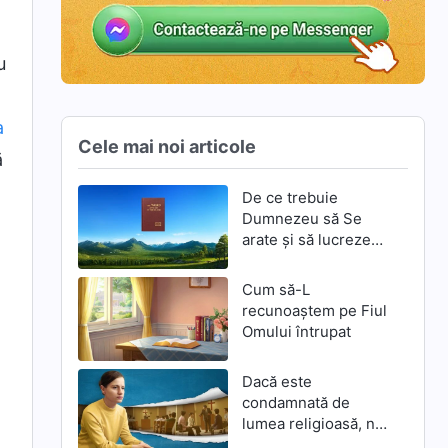
u
a
Cele mai noi articole
ă
De ce trebuie
Dumnezeu să Se
arate și să lucreze
din nou prin
întrupare în zilele de
Cum să-L
pe urmă
recunoaștem pe Fiul
Omului întrupat
Dacă este
condamnată de
lumea religioasă, nu
este adevărata cale?