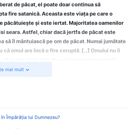
liberat de păcat, el poate doar continua să
pta fire satanică. Aceasta este viața pe care o
e păcătuiește și este iertat. Majoritatea oamenilor
si seara. Astfel, chiar dacă jertfa de păcat este
ea să îl mântuiască pe om de păcat. Numai jumătate
u că omul are încă o fire coruptă. […] Omului nu îi
 el nu are nicio cale de a-și recunoaște propria
eze pe judecata prin cuvânt pentru a obține acest
te mai mult
 mod treptat, de aici înainte
”
(Cuvântul, Vol. 1: Arătarea
intele lui Dumnezeu Atotputernic sunt foarte clare. În
ost lucrarea de răscumpărare. Dacă noi credem în
atele ne sunt iertate. Nu mai suntem condamnați și
ucura de harul abundent al Domnului. Dar oare iertare
a în Împărăția lui Dumnezeu?
 făcuți sfinți? Iertarea păcatelor înseamnă că obține