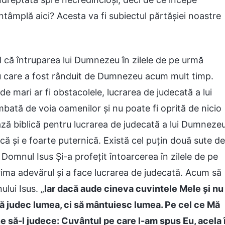
âmplă aici? Acesta va fi subiectul părtășiei noastre
l că întruparea lui Dumnezeu în zilele de pe urmă
ru care a fost rânduit de Dumnezeu acum mult timp.
de mari ar fi obstacolele, lucrarea de judecată a lui
bată de voia oamenilor și nu poate fi oprită de nicio
 bază biblică pentru lucrarea de judecată a lui Dumneze
ică și e foarte puternică. Există cel puțin două sute de
, Domnul Isus Și-a profețit întoarcerea în zilele de pe
rima adevărul și a face lucrarea de judecată. Acum să
ui Isus. „
Iar dacă aude cineva cuvintele Mele și nu
 să judec lumea, ci să mântuiesc lumea. Pe cel ce Mă
e să-l judece: Cuvântul pe care l-am spus Eu, acela î