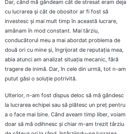
Dar, când mă gândeam cât de stresat eram deja
cu lucrarea și cât de obositor ar fi fost să
investesc și mai mult timp în această lucrare,
amânam în mod constant. Mai târziu,
conducătorul meu a mai abordat problema de
două ori cu mine și, îngrijorat de reputația mea,
abia atunci am analizat situația mecanic, fără
tragere de inimă. Dar, în cele din urmă, tot n-am
putut găsi o soluție potrivită.
Ulterior, n-am fost dispus deloc să mă gândesc
la lucrarea echipei sau să plătesc un preț pentru
a o face mai bine. Când aveam timp liber, voiam
doar să mă odihnesc și chiar m-am trezit târziu
de câteva ori la rând, întârziindu-ne lucrarea.