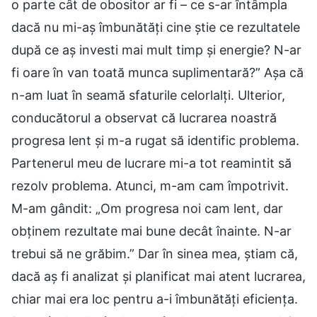
o parte cât de obositor ar fi – ce s-ar întâmpla
dacă nu mi-aș îmbunătăți cine știe ce rezultatele
după ce aș investi mai mult timp și energie? N-ar
fi oare în van toată munca suplimentară?” Așa că
n-am luat în seamă sfaturile celorlalți. Ulterior,
conducătorul a observat că lucrarea noastră
progresa lent și m-a rugat să identific problema.
Partenerul meu de lucrare mi-a tot reamintit să
rezolv problema. Atunci, m-am cam împotrivit.
M-am gândit: „Om progresa noi cam lent, dar
obținem rezultate mai bune decât înainte. N-ar
trebui să ne grăbim.” Dar în sinea mea, știam că,
dacă aș fi analizat și planificat mai atent lucrarea,
chiar mai era loc pentru a-i îmbunătăți eficiența.