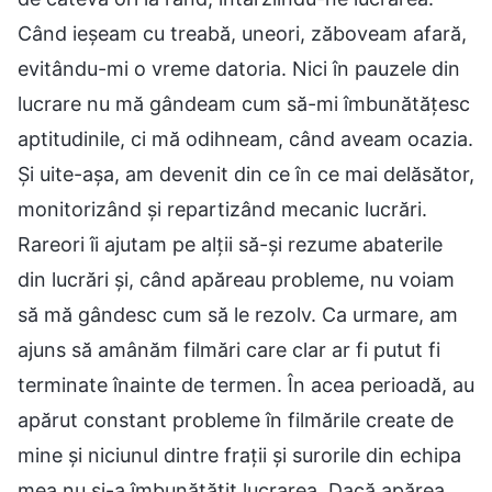
Când ieșeam cu treabă, uneori, zăboveam afară,
evitându-mi o vreme datoria. Nici în pauzele din
lucrare nu mă gândeam cum să-mi îmbunătățesc
aptitudinile, ci mă odihneam, când aveam ocazia.
Și uite-așa, am devenit din ce în ce mai delăsător,
monitorizând și repartizând mecanic lucrări.
Rareori îi ajutam pe alții să-și rezume abaterile
din lucrări și, când apăreau probleme, nu voiam
să mă gândesc cum să le rezolv. Ca urmare, am
ajuns să amânăm filmări care clar ar fi putut fi
terminate înainte de termen. În acea perioadă, au
apărut constant probleme în filmările create de
mine și niciunul dintre frații și surorile din echipa
mea nu și-a îmbunătățit lucrarea. Dacă apărea