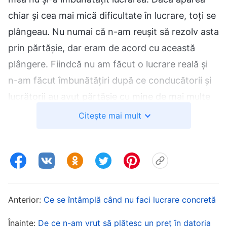
chiar și cea mai mică dificultate în lucrare, toți se
plângeau. Nu numai că n-am reușit să rezolv asta
prin părtășie, dar eram de acord cu această
plângere. Fiindcă nu am făcut o lucrare reală și
n-am făcut îmbunătățiri după ce conducătorii și
lucrătorii au avut părtășie cu mine de mai multe
ori, curând, am fost demis. M-am simțit
Citește mai mult
groaznic, așa că m-am rugat lui Dumnezeu și am
reflectat asupra mea.
Într-o zi, în timpul devoțiunilor mele, am văzut
cuvintele Lui, care spuneau: „
În cursul îndeplinirii
Anterior:
Ce se întâmplă când nu faci lucrare concretă
îndatoririlor lor, unii oameni nu sunt dispuși să
îndure nicio suferință și, când întâmpină o
Înainte:
De ce n-am vrut să plătesc un preț în datoria