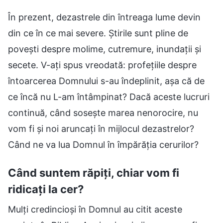
În prezent, dezastrele din întreaga lume devin
din ce în ce mai severe. Știrile sunt pline de
povești despre molime, cutremure, inundații și
secete. V-ați spus vreodată: profețiile despre
întoarcerea Domnului s-au îndeplinit, așa că de
ce încă nu L-am întâmpinat? Dacă aceste lucruri
continuă, când sosește marea nenorocire, nu
vom fi și noi aruncați în mijlocul dezastrelor?
Când ne va lua Domnul în împărăția cerurilor?
Când suntem răpiți, chiar vom fi
ridicați la cer?
Mulți credincioși în Domnul au citit aceste