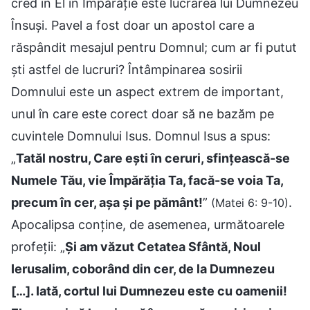
cred în El în Împărăție este lucrarea lui Dumnezeu
Însuși. Pavel a fost doar un apostol care a
răspândit mesajul pentru Domnul; cum ar fi putut
ști astfel de lucruri? Întâmpinarea sosirii
Domnului este un aspect extrem de important,
unul în care este corect doar să ne bazăm pe
cuvintele Domnului Isus. Domnul Isus a spus:
„
Tatăl nostru, Care ești în ceruri, sfințească-se
Numele Tău, vie Împărăția Ta, facă-se voia Ta,
precum în cer, așa și pe pământ!
”
.
(Matei 6: 9-10)
Apocalipsa conține, de asemenea, următoarele
profeții: „
Şi am văzut Cetatea Sfântă, Noul
Ierusalim, coborând din cer, de la Dumnezeu
[…]. Iată, cortul lui Dumnezeu este cu oamenii!