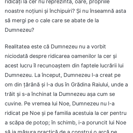
ridicați la cer nu reprezintă, oare, propriile
noastre noțiuni și închipuiri? Și nu înseamnă asta
să mergi pe o cale care se abate de la
Dumnezeu?
Realitatea este că Dumnezeu nu a vorbit
niciodată despre ridicarea oamenilor la cer și
acest lucru îl recunoaștem din faptele lucrării lui
Dumnezeu. La început, Dumnezeu l-a creat pe
om din țărână și l-a dus în Grădina Raiului, unde a
trăit și s-a închinat la Dumnezeu așa cum se
cuvine. Pe vremea lui Noe, Dumnezeu nu l-a
ridicat pe Noe și pe familia acestuia la cer pentru
a scăpa de potop; în schimb, i-a poruncit lui Noe
să ia măsura practică de a construi o arcă pe