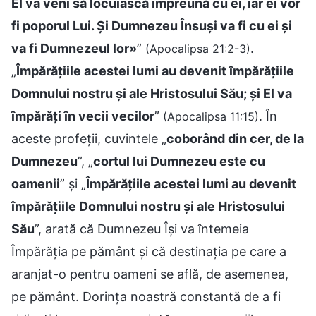
El va veni să locuiască împreună cu ei, iar ei vor
fi poporul Lui. Și Dumnezeu Însuși va fi cu ei și
va fi Dumnezeul lor»
”
.
(Apocalipsa 21:2-3)
„
Împărățiile acestei lumi au devenit împărățiile
Domnului nostru și ale Hristosului Său; și El va
împărăți în vecii vecilor
”
. În
(Apocalipsa 11:15)
aceste profeții, cuvintele „
coborând din cer, de la
Dumnezeu
”, „
cortul lui Dumnezeu este cu
oamenii
” și „
Împărățiile acestei lumi au devenit
împărățiile Domnului nostru și ale Hristosului
Său
”, arată că Dumnezeu Își va întemeia
Împărăția pe pământ și că destinația pe care a
aranjat-o pentru oameni se află, de asemenea,
pe pământ. Dorința noastră constantă de a fi