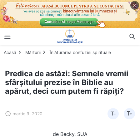
Acasă
Mărturii
Înlăturarea confuziei spirituale
Predica de astăzi: Semnele vremii
sfârșitului prezise în Biblie au
apărut, deci cum putem fi răpiți?
martie 9, 2020
de Becky, SUA