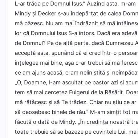
L-ar trăda pe Domnul Isus.” Auzind asta, m-am 
Mindy și Decker s-au îndepărtat de calea Domnulu
mă păzesc. Nu am mai îndrăznit să mă întâlnesc
lor că Domnului Isus S-a întors. Dacă era adevă
de Domnul? Pe de altă parte, dacă Dumnezeu At
acceptă asta, spunând că ei cred într-o persoa
înțelegea mai bine, așa c-ar trebui să mă feres
ce am ajuns acasă, eram neliniștită și neîmpăca
„O, Doamne, l-am ascultat pe pastor azi și acu
tem să mai cercetez Fulgerul de la Răsărit. Do
mă rătăcesc și să Te trădez. Chiar nu știu ce a
să deosebesc binele de rău.” M-am simțit tot 
făcută o dată de Mindy. „În credința noastră t
toate trebuie să se bazeze pe cuvintele Lui, ma