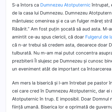
S-a întors ca
Dumnezeu Atotputernic
întrupat, 
de la casa lui Dumnezeu. Dumnezeu Atotputernic
mântuiesc omenirea și e ca un fulger măreț străl
Răsărit.” Am fost puțin șocată să aud asta. M-
amintit ce-au spus clericii, că doar
Fulgerul de l
că n-ar trebui să credem asta, deoarece doar D
tulburată. Nu m-am mai putut concentra asupra 
prezbiterii Îl slujesc pe Dumnezeu și cunosc bin
un eveniment atât de important ca întoarcerea Do
Am mers la biserică și l-am întrebat pe pastor î
cei care cred în Dumnezeu Atotputernic, dar e
Atotputernic în trup. E imposibil. Doar Domnul 
ființă umană. Biserica lor e oprimată de guvernu