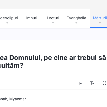
ideoclipuri
Imnuri
Lecturi
Evanghelia
Mărturii
rea Domnului, pe cine ar trebui să
cultăm?
nnah, Myanmar