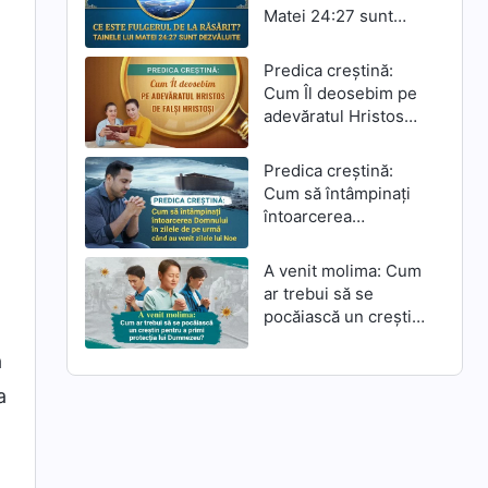
Matei 24:27 sunt
dezvăluite
Predica creștină:
Cum Îl deosebim pe
adevăratul Hristos
ă
de falși hristoși
Predica creștină:
Cum să întâmpinați
întoarcerea
Domnului în zilele de
pe urmă când au
A venit molima: Cum
venit zilele lui Noe
ar trebui să se
pocăiască un creștin
pentru a primi
a
protecția lui
Dumnezeu?
a