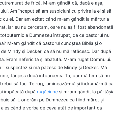
cutremurat de frică. M-am gândit că, dacă e așa,
i. Am început să am suspiciuni cu privire la ei și să
 cu ei. Dar am ezitat când m-am gândit la mărturia
rat, iar eu nu cercetam, oare nu aș fi fost abandonat
otputernic e Dumnezeu întrupat, de ce pastorul nu
nă? M-am gândit că pastorul cunoștea Biblia și o
c de Mindy și Decker, ca să nu mă rătăcesc. Dar după
tă. Eram nefericită și abătută. M-am rugat Domnului.
m îi suspectez și mă păzesc de Mindy și Decker. Mă
amne, tânjesc după întoarcerea Ta, dar mă tem să nu
r trebui să fac. Te rog, luminează-mă și îndrumă-mă c
mai împăcată după
rugăciune
şi m-am gândit la părtăşi
rebuie să-L onorăm pe Dumnezeu ca fiind măreț și
i ales când e vorba de ceva atât de important ca