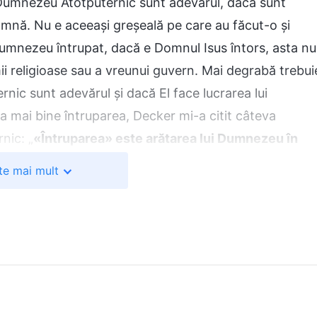
i Dumnezeu Atotputernic sunt adevărul, dacă sunt
amnă. Nu e aceeași greșeală pe care au făcut-o și
umnezeu întrupat, dacă e Domnul Isus întors, asta nu
i religioase sau a vreunui guvern. Mai degrabă trebui
ic sunt adevărul și dacă El face lucrarea lui
 mai bine întruparea, Decker mi-a citit câteva
nic: „
«Întruparea» este arătarea lui Dumnezeu în
eate în chipul trupului. Deci, pentru ca Dumnezeu să
te mai mult
p cu umanitate normală; aceasta este cea mai
icația întrupării lui Dumnezeu este aceea că Dumneze
sența Sa devine trup, devine om
”
(„Esența trupului locui
zeu care S-a întrupat se numește Hristos, iar astfe
l se numește Dumnezeu. Nu există nimic exagerat în
umnezeu și are firea lui Dumnezeu, și înțelepciune în