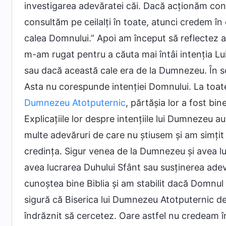
investigarea adevăratei căi. Dacă acționăm conf
consultăm pe ceilalți în toate, atunci credem în
calea Domnului.” Apoi am început să reflectez
m-am rugat pentru a căuta mai întâi intenția Lu
sau dacă această cale era de la Dumnezeu. În sc
Asta nu corespunde intenției Domnului. La toate 
Dumnezeu Atotputernic
, părtăşia lor a fost bin
Explicațiile lor despre intențiile lui Dumnezeu 
multe adevăruri de care nu știusem și am simț
credința. Sigur venea de la Dumnezeu și avea l
avea lucrarea Duhului Sfânt sau susținerea ade
cunoștea bine Biblia și am stabilit dacă Domnul
sigură că Biserica lui Dumnezeu Atotputernic de
îndrăznit să cercetez. Oare astfel nu credeam 