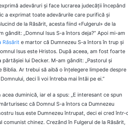
exprimă adevăruri și face lucrarea judecății începând
 a exprimat toate adevărurile care purifică și
ucind de la Răsărit, acesta fiind «Fulgerul» de la
am gândit: „Domnul Isus S-a întors deja?” Apoi mi-am
a Răsărit
e martor că Dumnezeu S-a întors în trup și
omnul Isus este Hristos. După aceea, am fost foarte
părtășiei lui Decker. M-am gândit: „Pastorul și
e Biblia. Ar trebui să aibă o înțelegere limpede despre
mnului, deci îi voi întreba mai întâi pe ei.”
n acea duminică, iar el a spus: „E interesant ce spun
i mărturisesc că Domnul S-a întors ca Dumnezeu
nostru Isus este Dumnezeu întrupat, deci ei cred într-
l comunist chinez. Crezând în Fulgerul de la Răsărit,