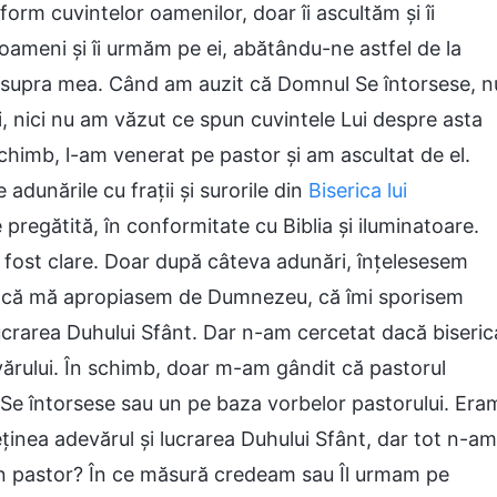
orm cuvintelor oamenilor, doar îi ascultăm și îi
 oameni și îi urmăm pe ei, abătându-ne astfel de la
 asupra mea. Când am auzit că Domnul Se întorsese, n
i, nici nu am văzut ce spun cuvintele Lui despre asta
himb, l-am venerat pe pastor și am ascultat de el.
adunările cu frații și surorile din
Biserica lui
e pregătită, în conformitate cu Biblia și iluminatoare.
au fost clare. Doar după câteva adunări, înțelesesem
it că mă apropiasem de Dumnezeu, că îmi sporisem
ucrarea Duhului Sfânt. Dar n-am cercetat dacă biseric
vărului. În schimb, doar m-am gândit că pastorul
 Se întorsese sau un pe baza vorbelor pastorului. Era
ținea adevărul și lucrarea Duhului Sfânt, dar tot n-am
în pastor? În ce măsură credeam sau Îl urmam pe