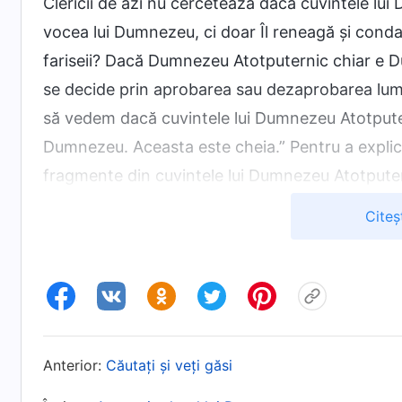
Clericii de azi nu cercetează dacă cuvintele lu
vocea lui Dumnezeu, ci doar Îl reneagă și cond
fariseii? Dacă Dumnezeu Atotputernic chiar e D
se decide prin aprobarea sau dezaprobarea lumi
să vedem dacă cuvintele lui Dumnezeu Atotputern
Dumnezeu. Aceasta este cheia.” Pentru a explica
fragmente din cuvintele lui Dumnezeu Atotputer
trup; Dumnezeu lucrează în rândul omenirii cr
Citeș
fie întrupat, trebuie să fie mai întâi trup, tru
importantă condiție prealabilă. De fapt, impl
trăiește și lucrează în trup, că Dumnezeu în e
. „
Dumne
de Dumnezeu” din Cuvântul Se arată în trup)
Hristosul care le poate da oamenilor adevăru
Anterior:
Căutați și veți găsi
această privință, deoarece El are esența lui D