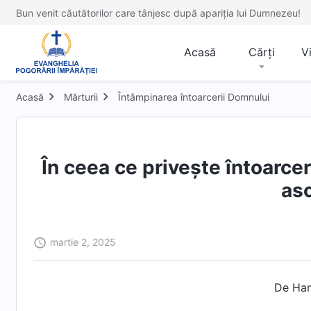
Bun venit căutătorilor care tânjesc după apariția lui Dumnezeu!
Acasă
Cărți
V
Acasă
Mărturii
Întâmpinarea întoarcerii Domnului
În ceea ce privește întoarce
as
martie 2, 2025
De Ha