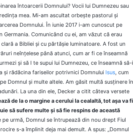
inarea întoarcerii Domnului? Vocii lui Dumnezeu sau
 credința mea. Mi-am ascultat orbește pastorul și
arcerea Domnului. În iunie 2017 i-am cunoscut pe
in Germania. Comunicând cu ei, am văzut că erau
lară a Bibliei și cu părtășie luminatoare. A fost un
ăruri neînțelese până atunci, cum ar fi ce înseamnă
urmezi și să I te supui lui Dumnezeu, ce înseamnă să-i
a și rădăcina fariseilor potrivnici Domnului
Isus
, cum
pe Domnul și multe altele. Am găsit multă susținere î
adunări. La una din ele, Decker a citit câteva versete
ză de la o margine a cerului la cealaltă, tot aşa va fi
ebuie să sufere multe şi să fie respins de această
 de pe urmă, Domnul se întrupează din nou drept Fiul
orocire s-a împlinit deja mai demult. A spus: „Domnul