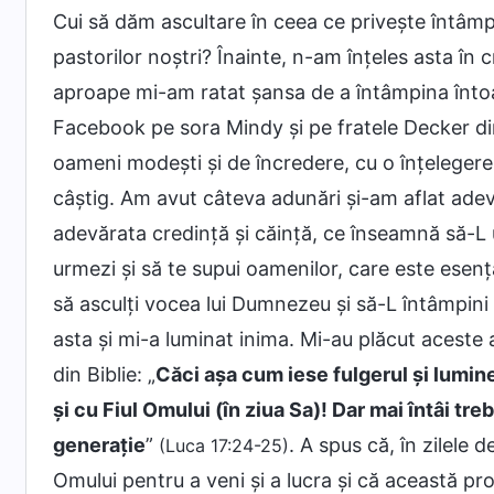
Cui să dăm ascultare în ceea ce privește întâmp
pastorilor noștri? Înainte, n-am înțeles asta în
aproape mi-am ratat șansa de a întâmpina înto
Facebook pe sora Mindy și pe fratele Decker d
oameni modești și de încredere, cu o înțelegere c
câștig. Am avut câteva adunări și-am aflat adev
adevărata credință și căință, ce înseamnă să-L 
urmezi și să te supui oamenilor, care este esenț
să asculți vocea lui Dumnezeu și să-L întâmpini 
asta și mi-a luminat inima. Mi-au plăcut aceste 
din Biblie: „
Căci aşa cum iese fulgerul şi luminea
şi cu Fiul Omului (în ziua Sa)! Dar mai întâi tr
generaţie
”
. A spus că, în zilele
(Luca 17:24-25)
Omului pentru a veni și a lucra și că această pr