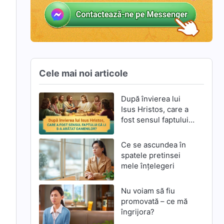
Cele mai noi articole
După învierea lui
Isus Hristos, care a
fost sensul faptului
că li S-a arătat
n
oamenilor?
Ce se ascundea în
spatele pretinsei
mele înțelegeri
Nu voiam să fiu
promovată – ce mă
îngrijora?