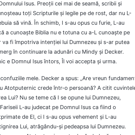
mnului Isus. Preoții cei mai de seamă, scribii și
oșteau toți Scripturile și legile pe de rost, dar nu L-
uia să vină. În schimb, I s-au opus cu furie, L-au
ă a cunoaște Biblia nu e totuna cu a-L cunoaște pe
va fi împotriva intenției lui Dumnezeu și s-ar putea
 merg în continuare la adunări cu Mindy și Decker.
e Domnul Isus întors, Îl voi accepta și urma.
 confuziile mele. Decker a spus: „Are vreun fundamen
u Atotputernic crede într-o persoană? A citit cuvintel
rea Lui? Nu se teme că I se opune lui Dumnezeu,
ariseii L-au judecat pe Domnul Isus ca fiind o
primate de El, ci I s-au opus vehement și L-au
ignirea Lui, atrăgându-și pedeapsa lui Dumnezeu.