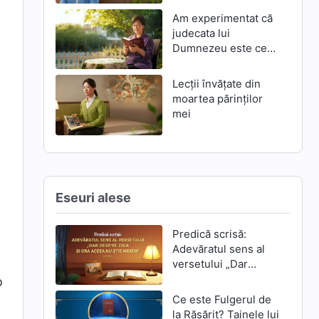
Am experimentat că
judecata lui
Dumnezeu este cea
mai mare mântuire
Lecții învățate din
moartea părinților
mei
Eseuri alese
Predică scrisă:
Adevăratul sens al
versetului „Dar
despre ziua și ora
o
aceea nu știe
Ce este Fulgerul de
nimeni”
la Răsărit? Tainele lui