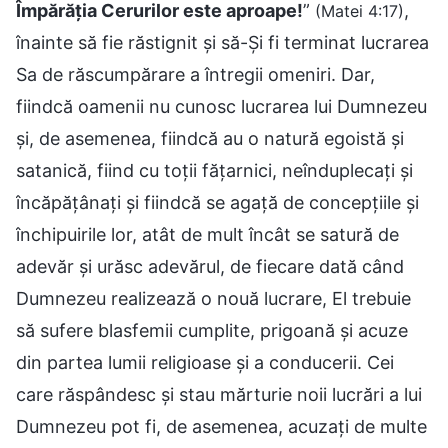
Împărăţia Cerurilor este aproape!
”
,
(Matei 4:17)
înainte să fie răstignit și să-Și fi terminat lucrarea
Sa de răscumpărare a întregii omeniri. Dar,
fiindcă oamenii nu cunosc lucrarea lui Dumnezeu
și, de asemenea, fiindcă au o natură egoistă și
satanică, fiind cu toții fățarnici, neînduplecați și
încăpățânați și fiindcă se agață de concepțiile și
închipuirile lor, atât de mult încât se satură de
adevăr și urăsc adevărul, de fiecare dată când
Dumnezeu realizează o nouă lucrare, El trebuie
să sufere blasfemii cumplite, prigoană și acuze
din partea lumii religioase și a conducerii. Cei
care răspândesc și stau mărturie noii lucrări a lui
Dumnezeu pot fi, de asemenea, acuzați de multe