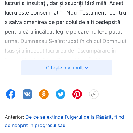
lucruri și insultați, dar și asupriți fără milă. Acest
lucru este consemnat în Noul Testament: pentru
a salva omenirea de pericolul de a fi pedepsită
pentru că a încălcat legile pe care nu le-a putut
urma, Dumnezeu S-a întrupat în chipul Domnului
Isus și a început lucrarea de răscumpărare în
Epoca Harului. Când Domnul Isus Își făcea
Citește mai mult
lucrarea în Iudeea, El a făcut multe minuni, a
tămăduit bolnavii și a alungat demonii, a umplut
oamenii de har și a exprimat multe adevăruri.
Asta e destul pentru a demonstra că Domnul Isus
a fost Însuși Dumnezeu și că El a fost Mesia pe
care L-au așteptat atât timp israeliții. Și totuși,
Anterior:
De ce se extinde Fulgerul de la Răsărit, fiind
de neoprit în progresul său
marii preoți iudei, cărturarii și fariseii s-au ținut cu