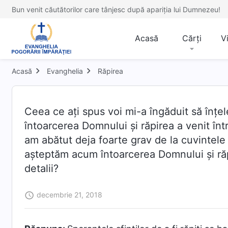
Bun venit căutătorilor care tânjesc după apariția lui Dumnezeu!
Acasă
Cărți
V
Acasă
Evanghelia
Răpirea
Ceea ce aţi spus voi mi-a îngăduit să înţe
întoarcerea Domnului şi răpirea a venit într
am abătut deja foarte grav de la cuvintele
aşteptăm acum întoarcerea Domnului şi răp
detalii?
decembrie 21, 2018