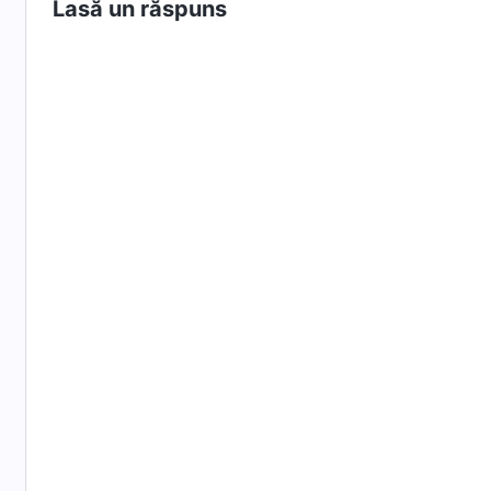
Isus S-a înt
Lasă un răspuns
și nu am fost