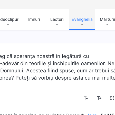
ideoclipuri
Imnuri
Lecturi
Evanghelia
Mărturii
leg că speranţa noastră în legătură cu
-adevăr din teoriile şi închipuirile oamenilor. Ne
 Domnului. Acestea fiind spuse, cum ar trebui s
irea? Puteţi să vorbiţi despre asta cu mai mult