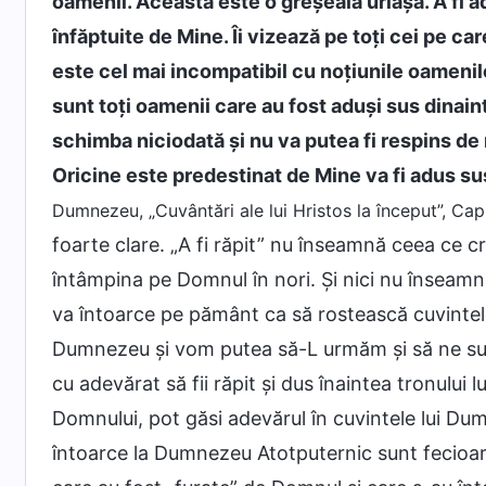
oamenii. Aceasta este o greșeală uriașă. A fi a
înfăptuite de Mine. Îi vizează pe toți cei pe ca
este cel mai incompatibil cu noțiunile oamenilor
sunt toți oamenii care au fost aduși sus dinai
schimba niciodată și nu va putea fi respins de
Oricine este predestinat de Mine va fi adus s
Dumnezeu, „Cuvântări ale lui Hristos la început”, Capi
foarte clare. „A fi răpit” nu înseamnă ceea ce cr
întâmpina pe Domnul în nori. Şi nici nu înseamn
va întoarce pe pământ ca să rostească cuvintele 
Dumnezeu şi vom putea să-L urmăm şi să ne supu
cu adevărat să fii răpit și dus înaintea tronului
Domnului, pot găsi adevărul în cuvintele lui Du
întoarce la Dumnezeu Atotputernic sunt fecioare î