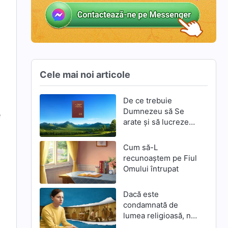
Cele mai noi articole
De ce trebuie
Dumnezeu să Se
e
arate și să lucreze
din nou prin
întrupare în zilele de
Cum să-L
pe urmă
recunoaștem pe Fiul
Omului întrupat
Dacă este
condamnată de
lumea religioasă, nu
este adevărata cale?