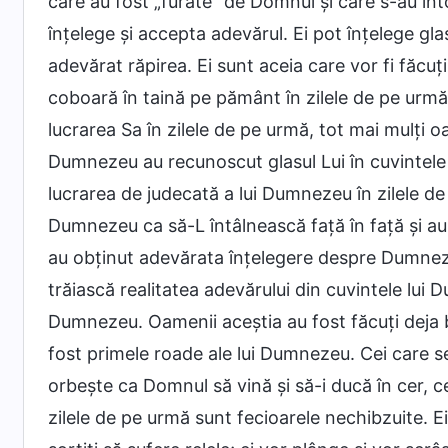
care au fost „furate” de Domnul şi care s-au înt
înţelege şi accepta adevărul. Ei pot înţelege gla
adevărat răpirea. Ei sunt aceia care vor fi făcu
coboară în taină pe pământ în zilele de pe urm
lucrarea Sa în zilele de pe urmă, tot mai mulţi 
Dumnezeu au recunoscut glasul Lui în cuvintele 
lucrarea de judecată a lui Dumnezeu în zilele de 
Dumnezeu ca să-L întâlnească faţă în faţă şi au a
au obţinut adevărata înţelegere despre Dumnezeu
trăiască realitatea adevărului din cuvintele lui 
Dumnezeu. Oamenii aceştia au fost făcuţi deja b
fost primele roade ale lui Dumnezeu. Cei care se ţ
orbește ca Domnul să vină şi să-i ducă în cer, c
zilele de pe urmă sunt fecioarele nechibzuite. E