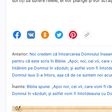
sortiţi să sufere relele; ei vor plânge şi vor scrâ
Anterior:
Noi credem că întoarcerea Domnului înseamnă 
pentru că este scris în Biblie: „Apoi, noi, cei vii, car
întâlnim pe Domnul în văzduh; și astfel vom fi întotd
Domnul Isus S-a întors, așa că de ce suntem noi acu
Înainte:
Biblia spune: „Apoi noi, cei vii, care vom fi r
Domnul în văzduh; şi astfel vom fi întotdeauna cu Do