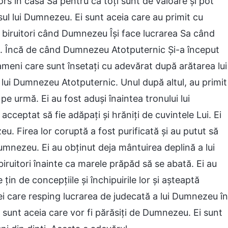
ors în casa Sa pentru că toţi sunt de valoare şi pot
sul lui Dumnezeu. Ei sunt aceia care au primit cu
ţi biruitori când Dumnezeu Își face lucrarea Sa când
ă. Încă de când Dumnezeu Atotputernic Și-a început
oameni care sunt însetaţi cu adevărat după arătarea lui
lui Dumnezeu Atotputernic. Unul după altul, au primit
pe urmă. Ei au fost aduși înaintea tronului lui
cceptat să fie adăpaţi şi hrăniţi de cuvintele Lui. Ei
. Firea lor coruptă a fost purificată şi au putut să
Dumnezeu. Ei au obţinut deja mântuirea deplină a lui
iruitori înainte ca marele prăpăd să se abată. Ei au
in de concepțiile şi închipuirile lor şi aşteaptă
ei care resping lucrarea de judecată a lui Dumnezeu în
i sunt aceia care vor fi părăsiţi de Dumnezeu. Ei sunt