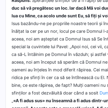
Răspuns:
Speranţele sfinţilor de a fi răpiţi se
duc să vă pregătesc un loc. Iar dacă Mă voi duce
lua cu Mine, ca acolo unde sunt Eu, să fiţi şi vo
Isus bazându-ne pe propriile noastre teorii şi 
înălţat la cer pe un nor, locul pe care Domnul l-
aceea, noi am aşteptat ca Domnul Isus să Se întoa
special la cuvintele lui Pavel: „Apoi noi, cei vii,
ca să-L întâlnim pe Domnul în văzduh; şi astfe
aceea, noi am început să sperăm că Domnul ne va
oameni au înţeles în mod diferit răpirea. Cei mai
ridica pe sfinţi în cer ca să se întîlnească cu El.
bine, ce este răpirea, de fapt? Mulţi oameni nu su
sfinţilor a fost dezvăluită doar când a sosit
Dum
„
«A fi adus sus» nu înseamnă a fi adus dintr-un 