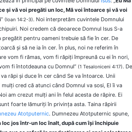
 bazează în principal pe cuvintele Domnului
Isus
: „
Eu Mă
 şi vă voi pregăti un loc, Mă voi întoarce şi vă voi
i
”
. Noi interpretăm cuvintele Domnului
(Ioan 14:2-3)
închipuiri. Noi credem că deoarece Domnul Isus S-a
a pregătit pentru oameni trebuie să fie în cer. De
rcă şi să ne ia în cer. În plus, noi ne referim în
 care vom fi rămas, vom fi răpiţi împreună cu ei în nori,
l vom fi întotdeauna cu Domnul”
. D
(1 Tesaloniceni 4:17)
 răpi și duce în cer când Se va întoarce. Unii
 mulţi cred că atunci când Domnul va sosi, El îi va
 Noi am crezut mulţi ani în felul acesta de răpire. Ei
nt foarte lămuriţi în privinţa asta. Taina răpirii
nezeu Atotputernic
. Dumnezeu Atotputernic spune,
loc jos într-un loc înalt, după cum își închipuie