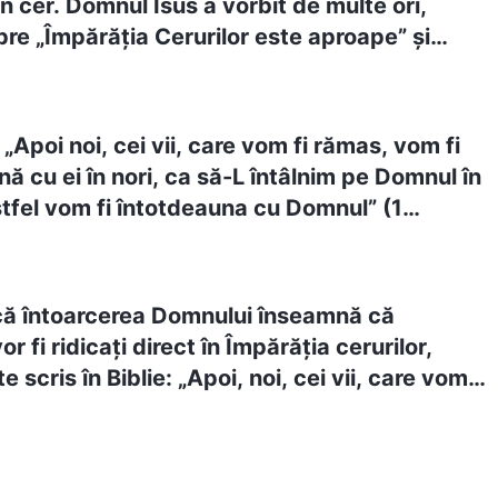
 cer. Domnul Isus a vorbit de multe ori,
re „Împărăţia Cerurilor este aproape” şi
Împărăţia Ta”. Dacă aceasta este „Împărăţia
tunci trebuie să fie în cer. Cum ar putea fi pe
 „Apoi noi, cei vii, care vom fi rămas, vom fi
nă cu ei în nori, ca să-L întâlnim pe Domnul în
stfel vom fi întotdeauna cu Domnul” (1
 4:17). Cum să interpretăm asta?
că întoarcerea Domnului înseamnă că
or fi ridicați direct în Împărăția cerurilor,
 scris în Biblie: „Apoi, noi, cei vii, care vom fi
 răpiți împreună cu ei în nori, ca să-L întâlnim
 văzduh; și astfel vom fi întotdeauna cu
esaloniceni 4:17). Tu mărturisești că Domnul