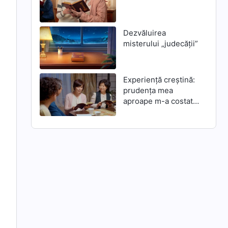
Dezvăluirea
misterului „judecății”
Experiență creștină:
prudența mea
aproape m-a costat
mântuirea lui
Dumnezeu din zilele
de pe urmă