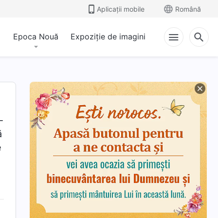
Aplicații mobile
Română
Epoca Nouă
Expoziție de imagini
-
ă
e