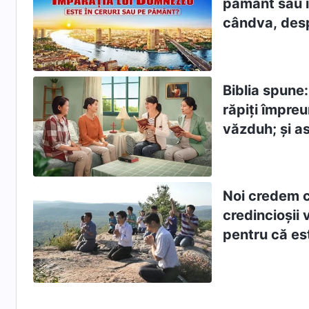
pământ sau în
cândva, desp
despre „vie 
cerurilor”, a
pământ?
Biblia spune:
răpiţi împreu
văzduh; şi a
Tesaloniceni
Noi credem 
credincioșii v
pentru că este
rămas, vom fi
pe Domnul în
Domnul” (1 T