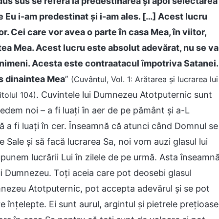
dus sus se referă la predestinarea și apoi selectarea
re Eu i-am predestinat și i-am ales. […] Acest lucru
. Cei care vor avea o parte în casa Mea, în viitor,
ntea Mea. Acest lucru este absolut adevărat, nu se va
 nimeni. Acesta este contraatacul împotriva Satanei.
us dinaintea Mea
”
(Cuvântul, Vol. 1: Arătarea și lucrarea lui
. Cuvintele lui Dumnezeu Atotputernic sunt
tolul 104)
edem noi – a fi luaţi în aer de pe pământ şi a-L
ă a fi luaţi în cer. Înseamnă că atunci când Domnul se
Sale şi să facă lucrarea Sa, noi vom auzi glasul lui
nem lucrării Lui în zilele de pe urmă. Asta înseamn
 lui Dumnezeu. Toţi aceia care pot deosebi glasul
mnezeu Atotputernic, pot accepta adevărul şi se pot
nţelepte. Ei sunt aurul, argintul şi pietrele preţioase