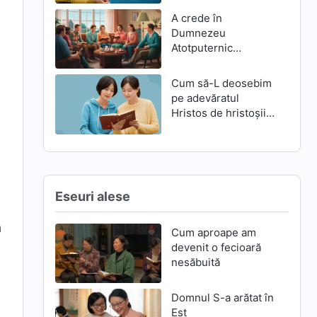
A crede în
Dumnezeu
Atotputernic
înseamnă a-L trăda
pe Domnul Isus?
Cum să-L deosebim
pe adevăratul
Hristos de hristoșii
falși
Eseuri alese
ă
Cum aproape am
devenit o fecioară
nesăbuită
Domnul S-a arătat în
Est