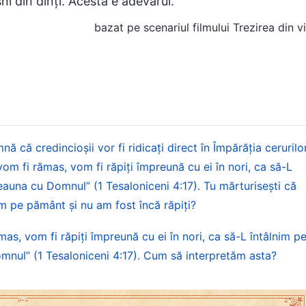
şni din dinţi. Acesta e adevărul.
bazat pe scenariul filmului Trezirea din v
că credincioșii vor fi ridicați direct în Împărăția cerurilor
e vom fi rămas, vom fi răpiți împreună cu ei în nori, ca să-L
eauna cu Domnul” (1 Tesaloniceni 4:17). Tu mărturisești că
m pe pământ și nu am fost încă răpiți?
ămas, vom fi răpiţi împreună cu ei în nori, ca să-L întâlnim p
mnul” (1 Tesaloniceni 4:17). Cum să interpretăm asta?