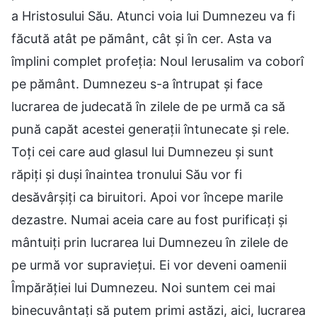
a Hristosului Său. Atunci voia lui Dumnezeu va fi
făcută atât pe pământ, cât şi în cer. Asta va
împlini complet profeţia: Noul Ierusalim va coborî
pe pământ. Dumnezeu s-a întrupat şi face
lucrarea de judecată în zilele de pe urmă ca să
pună capăt acestei generaţii întunecate şi rele.
Toţi cei care aud glasul lui Dumnezeu şi sunt
răpiţi și duși înaintea tronului Său vor fi
desăvârşiţi ca biruitori. Apoi vor începe marile
dezastre. Numai aceia care au fost purificați şi
mântuiţi prin lucrarea lui Dumnezeu în zilele de
pe urmă vor supravieţui. Ei vor deveni oamenii
Împărăţiei lui Dumnezeu. Noi suntem cei mai
binecuvântaţi să putem primi astăzi, aici, lucrarea