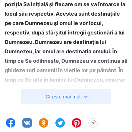
poziția Sa iniţială și fiecare om se va întoarce la
locul său respectiv. Acestea sunt destinațiile
pe care Dumnezeu și omul le vor locui,
respectiv, după sfârșitul întregii gestionări a lui
Dumnezeu. Dumnezeu are destinația lui
Dumnezeu, iar omul are destinația omului. În
timp ce Se odihnește, Dumnezeu va continua să
ghideze toţi oamenii în viețile lor pe pământ. În
timp ce Se află în lumina lui Dumnezeu, omul se
va închina unicului adevărat Dumnezeu din
Citește mai mult
ceruri. […] Când omenirea va intra în odihnă,
înseamnă că omul a devenit o adevărată
creație; oamenii I se vor închina lui Dumnezeu
de pe pământ și vor avea vieți umane normale.