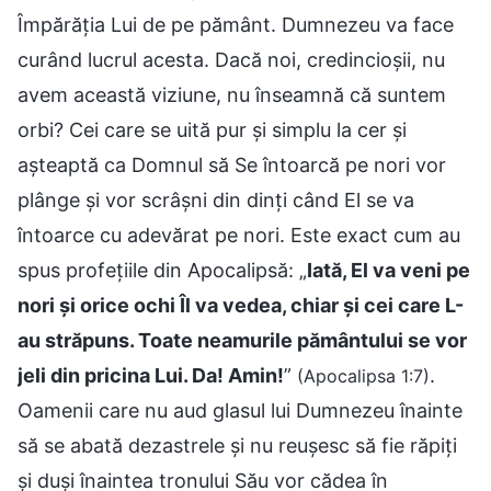
Împărăţia Lui de pe pământ. Dumnezeu va face
curând lucrul acesta. Dacă noi, credincioşii, nu
avem această viziune, nu înseamnă că suntem
orbi? Cei care se uită pur şi simplu la cer şi
aşteaptă ca Domnul să Se întoarcă pe nori vor
plânge şi vor scrâşni din dinţi când El se va
întoarce cu adevărat pe nori. Este exact cum au
spus profeţiile din Apocalipsă: „
Iată, El va veni pe
nori şi orice ochi Îl va vedea, chiar şi cei care L-
au străpuns. Toate neamurile pământului se vor
jeli din pricina Lui. Da! Amin!
”
.
(Apocalipsa 1:7)
Oamenii care nu aud glasul lui Dumnezeu înainte
să se abată dezastrele şi nu reuşesc să fie răpiţi
și duși înaintea tronului Său vor cădea în