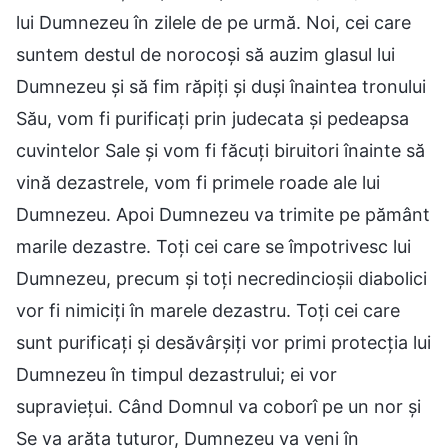
lui Dumnezeu în zilele de pe urmă. Noi, cei care
suntem destul de norocoşi să auzim glasul lui
Dumnezeu şi să fim răpiți și duşi înaintea tronului
Său, vom fi purificați prin judecata şi pedeapsa
cuvintelor Sale şi vom fi făcuţi biruitori înainte să
vină dezastrele, vom fi primele roade ale lui
Dumnezeu. Apoi Dumnezeu va trimite pe pământ
marile dezastre. Toţi cei care se împotrivesc lui
Dumnezeu, precum şi toţi necredincioşii diabolici
vor fi nimiciţi în marele dezastru. Toţi cei care
sunt purificați şi desăvârşiţi vor primi protecţia lui
Dumnezeu în timpul dezastrului; ei vor
supravieţui. Când Domnul va coborî pe un nor şi
Se va arăta tuturor, Dumnezeu va veni în