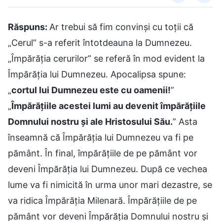
Răspuns:
Ar trebui să fim convinşi cu toţii că
„Cerul” s-a referit întotdeauna la Dumnezeu.
„Împărăţia cerurilor” se referă în mod evident la
Împărăţia lui Dumnezeu. Apocalipsa spune:
„
cortul lui Dumnezeu este cu oamenii!
”
„
Împărățiile acestei lumi au devenit împărățiile
Domnului nostru și ale Hristosului Său.
” Asta
înseamnă că Împărăţia lui Dumnezeu va fi pe
pământ. În final, împărăţiile de pe pământ vor
deveni Împărăţia lui Dumnezeu. După ce vechea
lume va fi nimicită în urma unor mari dezastre, se
va ridica Împărăţia Milenară. Împărăţiile de pe
pământ vor deveni Împărăţia Domnului nostru şi