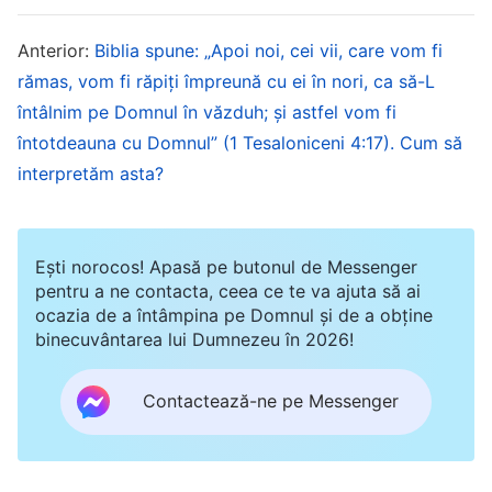
Oamenii nu vor mai fi neascultători față de
Dumnezeu sau nu I se vor mai împotrivi lui
Anterior:
Biblia spune: „Apoi noi, cei vii, care vom fi
rămas, vom fi răpiţi împreună cu ei în nori, ca să-L
Dumnezeu; ei se vor întoarce la viața inițială a
întâlnim pe Domnul în văzduh; şi astfel vom fi
lui Adam și a Evei. Acestea sunt viețile și
întotdeauna cu Domnul” (1 Tesaloniceni 4:17). Cum să
destinațiile respective ale lui Dumnezeu și ale
interpretăm asta?
omenirii după ce intră în odihnă. Înfrângerea
Satanei este o direcție inevitabilă în războiul
dintre Dumnezeu și Satana. În acest mod,
Ești norocos! Apasă pe butonul de Messenger
pentru a ne contacta, ceea ce te va ajuta să ai
intrarea lui Dumnezeu în odihnă după finalizarea
ocazia de a întâmpina pe Domnul și de a obține
lucrării Sale de gestionare și mântuirea
binecuvântarea lui Dumnezeu în 2026!
completă a omului și intrarea în odihnă vor
Contactează-ne pe Messenger
deveni, în același mod, direcții inevitabile. Locul
de odihnă al omului este pe pământ, iar locul de
odihnă al lui Dumnezeu este în ceruri. În timp ce