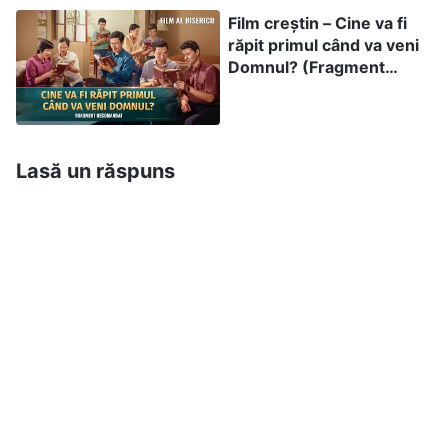
Dumnezeu va fi şi ea pe pământ. Dacă avem
Film creștin – Cine va fi
răpit primul când va veni
credință în Dumnezeu de mulţi ani, dar nu
Domnul? (Fragment
suntem în stare să vedem lucrul acesta, nu
recomandat)
înseamnă că nu înţelegem adevărul sau cuvintele
Domnului?
Lasă un răspuns
bazat pe scenariul filmului Trezirea din vis