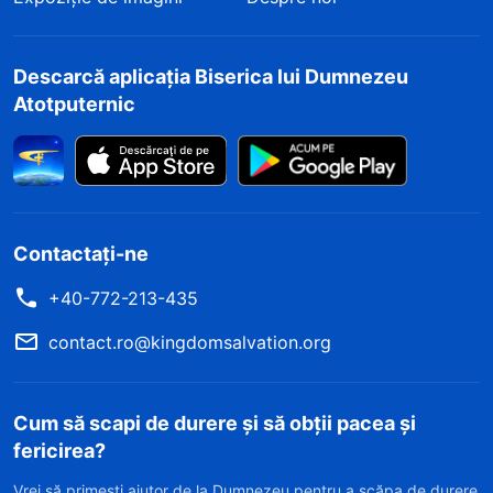
Descarcă aplicația Biserica lui Dumnezeu
Atotputernic
Contactați-ne
+40-772-213-435
contact.ro@kingdomsalvation.org
Cum să scapi de durere și să obții pacea și
fericirea?
Vrei să primești ajutor de la Dumnezeu pentru a scăpa de durere