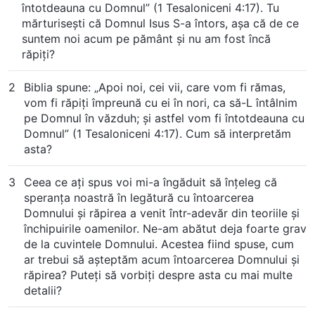
întotdeauna cu Domnul” (1 Tesaloniceni 4:17). Tu
mărturisești că Domnul Isus S-a întors, așa că de ce
suntem noi acum pe pământ și nu am fost încă
răpiți?
2
Biblia spune: „Apoi noi, cei vii, care vom fi rămas,
vom fi răpiţi împreună cu ei în nori, ca să-L întâlnim
pe Domnul în văzduh; şi astfel vom fi întotdeauna cu
Domnul” (1 Tesaloniceni 4:17). Cum să interpretăm
asta?
3
Ceea ce aţi spus voi mi-a îngăduit să înţeleg că
speranţa noastră în legătură cu întoarcerea
Domnului şi răpirea a venit într-adevăr din teoriile şi
închipuirile oamenilor. Ne-am abătut deja foarte grav
de la cuvintele Domnului. Acestea fiind spuse, cum
ar trebui să aşteptăm acum întoarcerea Domnului şi
răpirea? Puteţi să vorbiţi despre asta cu mai multe
detalii?