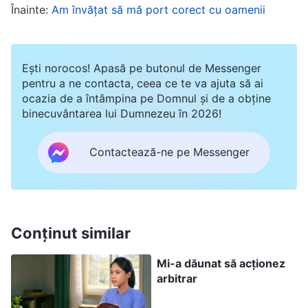
care îi tratezi pe oamenii care investighează
Înainte:
Am învățat să mă port corect cu oamenii
adevărata cale. Și asta pentru că fiecare dintre
cei care investighează adevărata cale este un
Ești norocos! Apasă pe butonul de Messenger
non-credincios – chiar și cei religioși dintre ei
pentru a ne contacta, ceea ce te va ajuta să ai
sunt mai mult sau mai puțin non-credincioși – și
ocazia de a întâmpina pe Domnul și de a obține
binecuvântarea lui Dumnezeu în 2026!
toți sunt fragili: dacă ceva nu este în
concordanță cu noțiunile lor, ei sunt pasibili să
Contactează-ne pe Messenger
contrazică acel lucru și sunt capabili să
conteste orice frază care nu este în
conformitate cu voința lor. Prin urmare, a le
răspândi
Evanghelia
necesită îngăduință și
Conținut similar
răbdare din partea noastră. Necesită iubire
Mi-a dăunat să acționez
extremă din partea noastră și anumite metode
arbitrar
și abordări. Ceea ce este crucial, totuși, este să