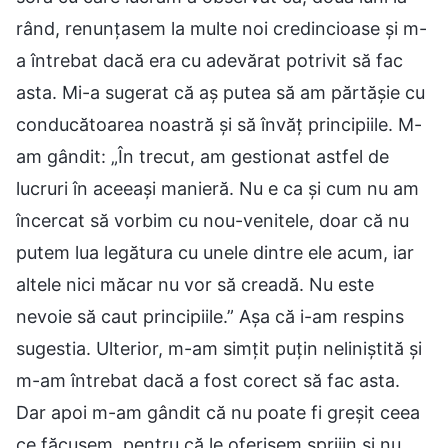
rând, renunțasem la multe noi credincioase și m-
a întrebat dacă era cu adevărat potrivit să fac
asta. Mi-a sugerat că aș putea să am părtășie cu
conducătoarea noastră și să învăț principiile. M-
am gândit: „În trecut, am gestionat astfel de
lucruri în aceeași manieră. Nu e ca și cum nu am
încercat să vorbim cu nou-venitele, doar că nu
putem lua legătura cu unele dintre ele acum, iar
altele nici măcar nu vor să creadă. Nu este
nevoie să caut principiile.” Așa că i-am respins
sugestia. Ulterior, m-am simțit puțin neliniștită și
m-am întrebat dacă a fost corect să fac asta.
Dar apoi m-am gândit că nu poate fi greșit ceea
ce făcusem, pentru că le oferisem sprijin și nu