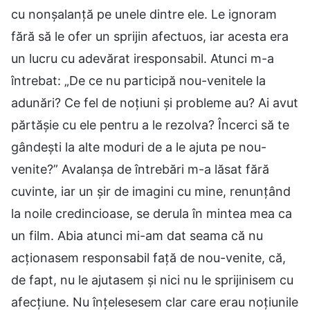
cu nonșalanță pe unele dintre ele. Le ignoram
fără să le ofer un sprijin afectuos, iar acesta era
un lucru cu adevărat iresponsabil. Atunci m-a
întrebat: „De ce nu participă nou-venitele la
adunări? Ce fel de noțiuni și probleme au? Ai avut
părtășie cu ele pentru a le rezolva? Încerci să te
gândești la alte moduri de a le ajuta pe nou-
venite?” Avalanșa de întrebări m-a lăsat fără
cuvinte, iar un șir de imagini cu mine, renunțând
la noile credincioase, se derula în mintea mea ca
un film. Abia atunci mi-am dat seama că nu
acționasem responsabil față de nou-venite, că,
de fapt, nu le ajutasem și nici nu le sprijinisem cu
afecțiune. Nu înțelesesem clar care erau noțiunile