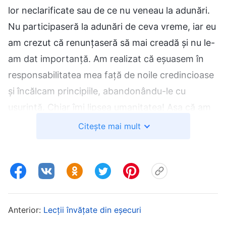
lor neclarificate sau de ce nu veneau la adunări.
Nu participaseră la adunări de ceva vreme, iar eu
am crezut că renunțaseră să mai creadă și nu le-
am dat importanță. Am realizat că eșuasem în
responsabilitatea mea față de noile credincioase
și încălcam principiile, abandonându-le cu
ușurință. Chiar îmi lipsea umanitatea! Așa că am
venit înaintea lui Dumnezeu să mă rog, cerându-I
Citește mai mult
să mă lumineze ca să-I înțeleg intenția, să pot
reflecta asupra mea și să mă pot cunoaște.
După aceea, am văzut aceste cuvinte de la
Dumnezeu: „
Trebuie să exerciți grijă și prudență
Anterior:
Lecții învățate din eșecuri
și să te bazezi pe iubire în privința modului în