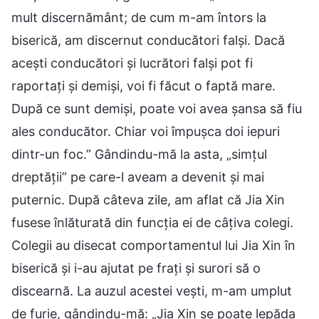
mult discernământ; de cum m-am întors la
biserică, am discernut conducători falși. Dacă
acești conducători și lucrători falși pot fi
raportați și demiși, voi fi făcut o faptă mare.
După ce sunt demiși, poate voi avea șansa să fiu
ales conducător. Chiar voi împușca doi iepuri
dintr-un foc.” Gândindu-mă la asta, „simțul
dreptății” pe care-l aveam a devenit și mai
puternic. După câteva zile, am aflat că Jia Xin
fusese înlăturată din funcția ei de câțiva colegi.
Colegii au disecat comportamentul lui Jia Xin în
biserică și i-au ajutat pe frați și surori să o
discearnă. La auzul acestei vești, m-am umplut
de furie, gândindu-mă: „Jia Xin se poate lepăda