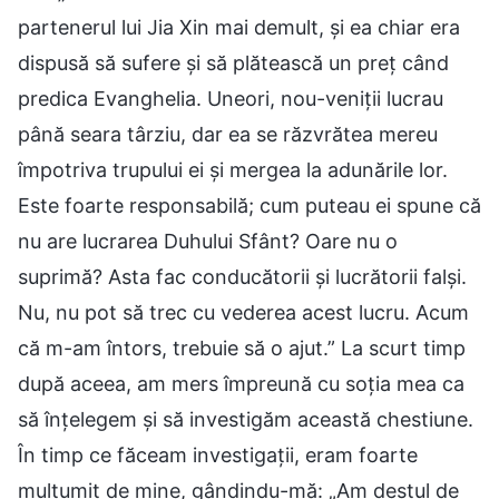
partenerul lui Jia Xin mai demult, și ea chiar era
dispusă să sufere și să plătească un preț când
predica Evanghelia. Uneori, nou-veniții lucrau
până seara târziu, dar ea se răzvrătea mereu
împotriva trupului ei și mergea la adunările lor.
Este foarte responsabilă; cum puteau ei spune că
nu are lucrarea Duhului Sfânt? Oare nu o
suprimă? Asta fac conducătorii și lucrătorii falși.
Nu, nu pot să trec cu vederea acest lucru. Acum
că m-am întors, trebuie să o ajut.” La scurt timp
după aceea, am mers împreună cu soția mea ca
să înțelegem și să investigăm această chestiune.
În timp ce făceam investigații, eram foarte
mulțumit de mine, gândindu-mă: „Am destul de