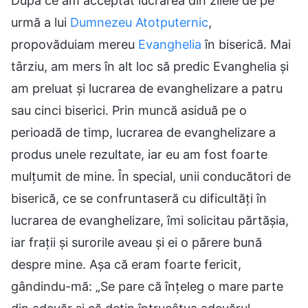
După ce am acceptat lucrarea din zilele de pe
urmă a lui
Dumnezeu Atotputernic
,
propovăduiam mereu
Evanghelia
în biserică. Mai
târziu, am mers în alt loc să predic Evanghelia și
am preluat și lucrarea de evanghelizare a patru
sau cinci biserici. Prin muncă asiduă pe o
perioadă de timp, lucrarea de evanghelizare a
produs unele rezultate, iar eu am fost foarte
mulțumit de mine. În special, unii conducători de
biserică, ce se confruntaseră cu dificultăți în
lucrarea de evanghelizare, îmi solicitau părtășia,
iar frații și surorile aveau și ei o părere bună
despre mine. Așa că eram foarte fericit,
gândindu-mă: „Se pare că înțeleg o mare parte