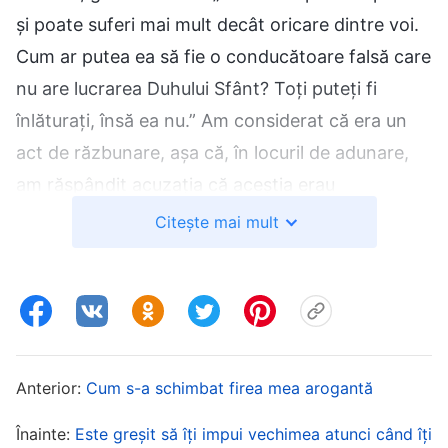
și poate suferi mai mult decât oricare dintre voi.
Cum ar putea ea să fie o conducătoare falsă care
nu are lucrarea Duhului Sfânt? Toți puteți fi
înlăturați, însă ea nu.” Am considerat că era un
act de răzbunare, așa că, în locuril de adunare,
am răspândit acuzația că aceștia erau
conducători și lucrători falși și că înlăturarea lui
Citește mai mult
Jia Xin nu respecta rânduielile de lucru. Aceasta a
făcut ca frații și surorile să nu mai poată avea o
viață bisericească normală, iar în biserică s-a
creat o oarecare dezordine.
Anterior:
Cum s-a schimbat firea mea arogantă
După o vreme, a venit o soră care urma să
trateze haosul din biserică. Ea a spus că
Înainte:
Este greșit să îți impui vechimea atunci când îți