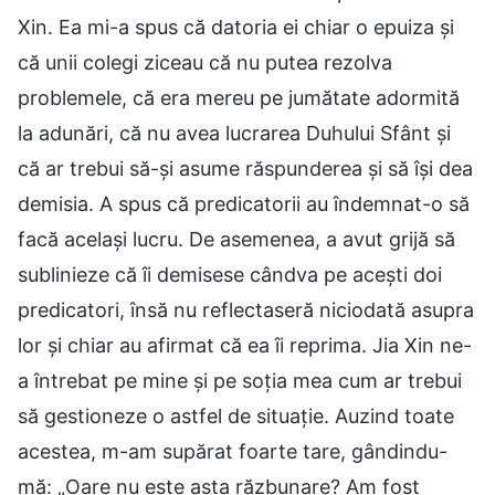
Xin. Ea mi-a spus că datoria ei chiar o epuiza și
că unii colegi ziceau că nu putea rezolva
problemele, că era mereu pe jumătate adormită
la adunări, că nu avea lucrarea Duhului Sfânt și
că ar trebui să-și asume răspunderea și să își dea
demisia. A spus că predicatorii au îndemnat-o să
facă același lucru. De asemenea, a avut grijă să
sublinieze că îi demisese cândva pe acești doi
predicatori, însă nu reflectaseră niciodată asupra
lor și chiar au afirmat că ea îi reprima. Jia Xin ne-
a întrebat pe mine și pe soția mea cum ar trebui
să gestioneze o astfel de situație. Auzind toate
acestea, m-am supărat foarte tare, gândindu-
mă: „Oare nu este asta răzbunare? Am fost