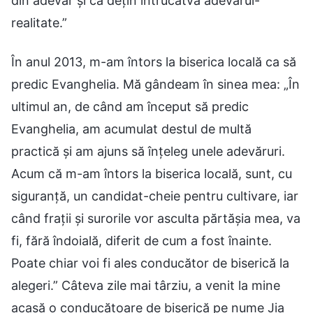
din adevăr și că dețin întrucâtva adevărul-
realitate.”
În anul 2013, m-am întors la biserica locală ca să
predic Evanghelia. Mă gândeam în sinea mea: „În
ultimul an, de când am început să predic
Evanghelia, am acumulat destul de multă
practică și am ajuns să înțeleg unele adevăruri.
Acum că m-am întors la biserica locală, sunt, cu
siguranță, un candidat-cheie pentru cultivare, iar
când frații și surorile vor asculta părtășia mea, va
fi, fără îndoială, diferit de cum a fost înainte.
Poate chiar voi fi ales conducător de biserică la
alegeri.” Câteva zile mai târziu, a venit la mine
acasă o conducătoare de biserică pe nume Jia