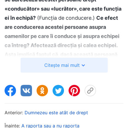
«conducător» sau «lucrător», care este funcția
ei în echipă?
(Funcția de conducere.)
Ce efect
are conducerea acestei persoane asupra
oamenilor pe care îi conduce și asupra echipei
ca întreg? Afectează direcția și calea echipei.
Asta implică faptul că, dacă această persoană
aflată într-o poziție de conducere urmează
Citește mai mult
calea greșită, atunci îi va face pe subalternii ei
și întreaga echipă, cel puțin, să se abată de la
calea cea dreptă; dincolo de asta, ar putea
perturba sau distruge direcția întregii echipe pe
măsură ce avansează, precum și viteza și ritmul
Anterior:
Dumnezeu este atât de drept
său. Așadar, atunci când vine vorba de acest
Înainte:
A raporta sau a nu raporta
grup de oameni, direcția căii pe care o aleg,