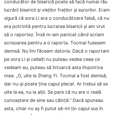
conducător de biserică poate să facă numai rău
lucrării bisericii și vieților fraților și surorilor. Eram
sigură că sora Li era o conducătoare falsă, că nu
era potrivită pentru lucrarea bisericii și am vrut
să o raportez. Însă m-am panicat când scriam
scrisoarea pentru a o raporta. Tocmai fusesem
demisă. Nu îmi făceam datoria. Dacă o raportam
pe sora Li și ceilalți nu puteau vedea ceea ce
vedeam eu, puteau să întoarcă asta împotriva
mea: „O, uite la Zheng Yi. Tocmai a fost demisă,
dar nu-și poate ține capul plecat. Ar trebui să se
uite la ea, nu la alții. Se pare că nu are o reală
cunoaștere de sine sau căință.” Dacă spuneau
asta, chiar nu aș fi putut să-mi țin capul sus în