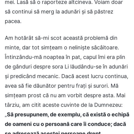
mei. Lasă să o raporteze altcineva. Voiam doar
să continui să merg la adunări și să păstrez
pacea.
Am hotărât să-mi scot această problemă din
minte, dar tot simțeam o neliniște sâcâitoare.
Întinzându-mă noaptea în pat, capul îmi era plin
de gânduri despre sora Li lăudându-se în adunări
și predicând mecanic. Dacă acest lucru continua,
avea să fie dăunător pentru frați și surori. Mă
simțeam prost că nu am vorbit despre asta. Mai
târziu, am citit aceste cuvinte de la Dumnezeu:
„
Să presupunem, de exemplu, că există o echipă
de oameni cu o persoană care îi conduce; dacă
se adresează acestei persoane drept