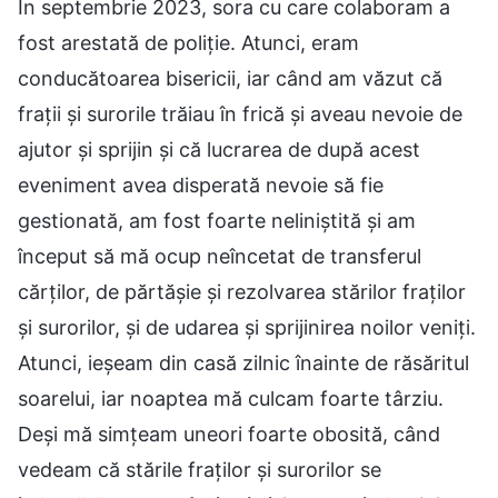
În septembrie 2023, sora cu care colaboram a
fost arestată de poliție. Atunci, eram
conducătoarea bisericii, iar când am văzut că
frații și surorile trăiau în frică și aveau nevoie de
ajutor și sprijin și că lucrarea de după acest
eveniment avea disperată nevoie să fie
gestionată, am fost foarte neliniștită și am
început să mă ocup neîncetat de transferul
cărților, de părtășie și rezolvarea stărilor fraților
și surorilor, și de udarea și sprijinirea noilor veniți.
Atunci, ieșeam din casă zilnic înainte de răsăritul
soarelui, iar noaptea mă culcam foarte târziu.
Deși mă simțeam uneori foarte obosită, când
vedeam că stările fraților și surorilor se