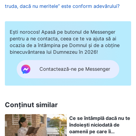
truda, dacă nu meritele” este conform adevărului?
timp. Dacă nu fac lucrarea, cum pot obține
rezultate?” Pentru că nu făceam decât să rezolv
lucruri, nu puneam accent pe citirea cuvintelor lui
Ești norocos! Apasă pe butonul de Messenger
Dumnezeu și căutarea adevărului sau învățarea
pentru a ne contacta, ceea ce te va ajuta să ai
ocazia de a întâmpina pe Domnul și de a obține
lecțiilor din ceea ce se întâmpla, mă simțeam
binecuvântarea lui Dumnezeu în 2026!
goală pe dinăuntru. Odată, am aranjat ca o
familie în pericol să păzească niște cărți cu ale lui
Contactează-ne pe Messenger
Dumnezeu cuvinte, iar după ce a aflat
conducătoarea superioară, m-a emondat pentru
că nu făceam lucrurile conform principiilor. M-am
Conținut similar
simțit nedreptățită și am început să mă cert și să
mă împotrivesc. Văzând că nu accept,
Ce se întâmplă dacă nu te
îndoiești niciodată de
conducătoarea a spus: „Alergi mereu dintr-o
oamenii pe care îi
parte în alta și faci multe lucruri, dar nu le faci