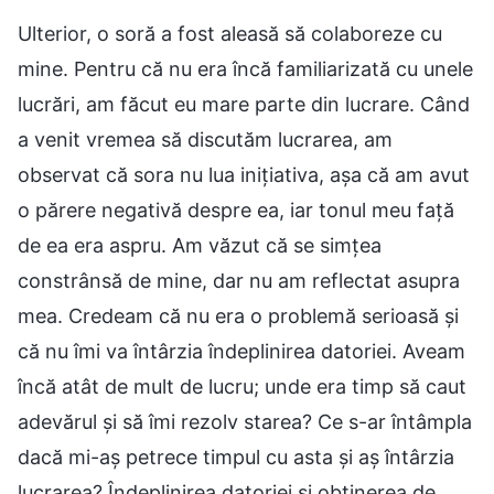
Ulterior, o soră a fost aleasă să colaboreze cu
mine. Pentru că nu era încă familiarizată cu unele
lucrări, am făcut eu mare parte din lucrare. Când
a venit vremea să discutăm lucrarea, am
observat că sora nu lua inițiativa, așa că am avut
o părere negativă despre ea, iar tonul meu față
de ea era aspru. Am văzut că se simțea
constrânsă de mine, dar nu am reflectat asupra
mea. Credeam că nu era o problemă serioasă și
că nu îmi va întârzia îndeplinirea datoriei. Aveam
încă atât de mult de lucru; unde era timp să caut
adevărul și să îmi rezolv starea? Ce s-ar întâmpla
dacă mi-aș petrece timpul cu asta și aș întârzia
lucrarea? Îndeplinirea datoriei și obținerea de