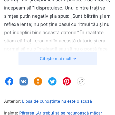
începeam să îi disprețuiesc. Unul dintre frați se
simțea puțin negativ și a spus: „Sunt bătrân și am
reflexe lente; nu pot ține pasul cu ritmul tău și nu
pot îndeplini bine această datorie.” În realitate,
știam că frații erau noi în această datorie și era
normal să nu o înțeleagă sau să nu o poată face
bine. Ar fi trebuit să îi încurajez și să îi ajut. Dar
Citește mai mult
nu credeam că era o problemă atât de mare ce
le-am spus: nu aveam cerințe suplimentare de la
ei, doar îmi doream să fie puțin mai proactivi în
îndeplinirea datoriei lor. Așa că nu am pus accent
pe rezolvarea acestui aspect. Mă gândeam: „O
Anterior:
Lipsa de cunoștințe nu este o scuză
fire coruptă nu se poate schimba într-o clipă. Ar
Înainte:
Părerea „Ar trebui să se recunoască măcar
trebui să rezolv problemele cu lucrarea cât am