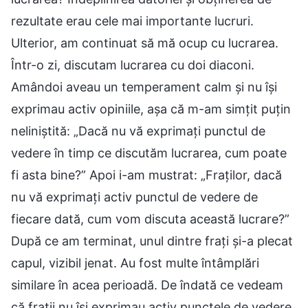
rezultate erau cele mai importante lucruri.
Ulterior, am continuat să mă ocup cu lucrarea.
Într-o zi, discutam lucrarea cu doi diaconi.
Amândoi aveau un temperament calm și nu își
exprimau activ opiniile, așa că m-am simțit puțin
neliniștită: „Dacă nu vă exprimați punctul de
vedere în timp ce discutăm lucrarea, cum poate
fi asta bine?” Apoi i-am mustrat: „Fraților, dacă
nu vă exprimați activ punctul de vedere de
fiecare dată, cum vom discuta această lucrare?”
După ce am terminat, unul dintre frați și-a plecat
capul, vizibil jenat. Au fost multe întâmplări
similare în acea perioadă. De îndată ce vedeam
că frații nu își exprimau activ punctele de vedere,