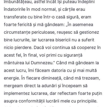
îmbunătățeau, astfel încât își puteau îndeplini
îndatoririle în mod normal, și cărțile erau
transferate cu bine într-o casă sigură, eram
foarte fericită și mă gândeam: „În asemenea
circumstanțe periculoase, reușesc să gestionez
bine lucrurile, iar lucrarea bisericii nu a suferit
nicio pierdere. Dacă voi continua să cooperez în
acest fel, în final, voi primi cu siguranță
mântuirea lui Dumnezeu.” Când mă gândeam la
acest lucru, îmi făceam datoria cu și mai multă
energie. În fiecare dimineață, când mă trezeam,
mergeam direct la adunări și începeam să
implementez lucrarea, dar reflectam foarte puțin
asupra conformității lucrării mele cu principiile.