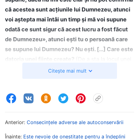
că acestea sunt acțiunile lui Dumnezeu, atunci
voi aștepta mai întâi un timp și mă voi supune
odată ce sunt sigur că acest lucru a fost făcut
de Dumnezeu», atunci ești tu o persoană care
se supune lui Dumnezeu? Nu ești. […] Care este
datoria unei ființe create?
(De a sta la locul unei
ființe create, de a accepta însărcinarea dată de
Citește mai mult
Dumnezeu și de a se supune rânduielilor lui
Dumnezeu.)
Așa este. Și acum, că ai găsit
rădăcina, nu este această problemă ușor de
rezolvat? A sta la locul unei ființe create și a
asculta de Creator, Dumnezeul tău, este cel mai
Anterior:
Consecințele adverse ale autoconservării
important lucru pe care trebuie să-l respecte
Înainte:
Este nevoie de onestitate pentru a îndeplini
fiecare ființă creată
”
(Cuvântul, Vol. 3: Cuvântările