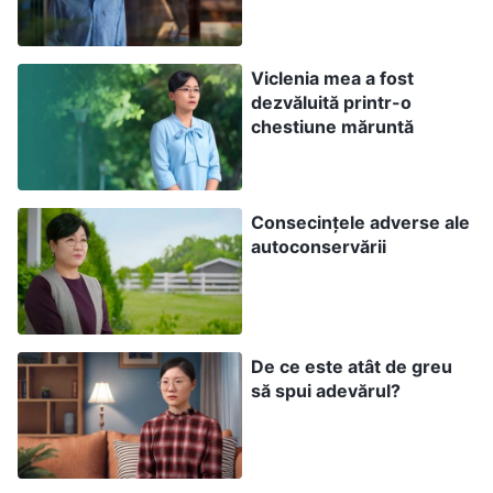
cu viitorul și destinul meu, așa că nu mă puteam
supune ei și muream de curiozitate să întreb
Viclenia mea a fost
dezvăluită printr-o
despre ea, să aflu ce se întâmpla cu adevărat.
chestiune măruntă
După ani de credință, încă nu aveam nici cea mai
mică supunere față de Dumnezeu. Doar o mică
schimbare a datoriei mele m-a tulburat enorm, și
Consecințele adverse ale
mă împotriveam atât de mult, ca să nu mai
autoconservării
vorbesc de o problemă majoră care se apropia.
Oare aveam statură? Am fost rușinată și jenată
să înțeleg asta și m-am simțit pregătită să mă
De ce este atât de greu
supun și să-mi fac datoria cum se cuvine.
să spui adevărul?
Când m-am apucat serios de muncă, mi-am dat
seama că gestionarea chestiunilor generale nu