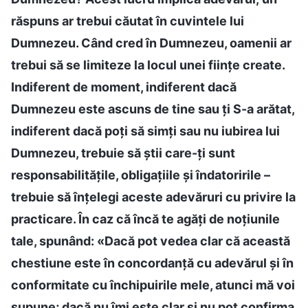
răspuns ar trebui căutat în cuvintele lui
Dumnezeu. Când cred în Dumnezeu, oamenii ar
trebui să se limiteze la locul unei ființe create.
Indiferent de moment, indiferent dacă
Dumnezeu este ascuns de tine sau ți S-a arătat,
indiferent dacă poți să simți sau nu iubirea lui
Dumnezeu, trebuie să știi care-ți sunt
responsabilitățile, obligațiile și îndatoririle –
trebuie să înțelegi aceste adevăruri cu privire la
practicare. În caz că încă te agăți de noțiunile
tale, spunând: «Dacă pot vedea clar că această
chestiune este în concordanță cu adevărul și în
conformitate cu închipuirile mele, atunci mă voi
supune; dacă nu îmi este clar și nu pot confirma