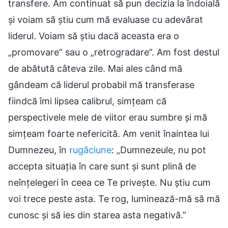
transfere. Am continuat să pun decizia la îndoială
și voiam să știu cum mă evaluase cu adevărat
liderul. Voiam să știu dacă aceasta era o
„promovare” sau o „retrogradare”. Am fost destul
de abătută câteva zile. Mai ales când mă
gândeam că liderul probabil mă transferase
fiindcă îmi lipsea calibrul, simțeam că
perspectivele mele de viitor erau sumbre și mă
simțeam foarte nefericită. Am venit înaintea lui
Dumnezeu, în
rugăciune
: „Dumnezeule, nu pot
accepta situația în care sunt și sunt plină de
neînțelegeri în ceea ce Te privește. Nu știu cum
voi trece peste asta. Te rog, luminează-mă să mă
cunosc și să ies din starea asta negativă.”