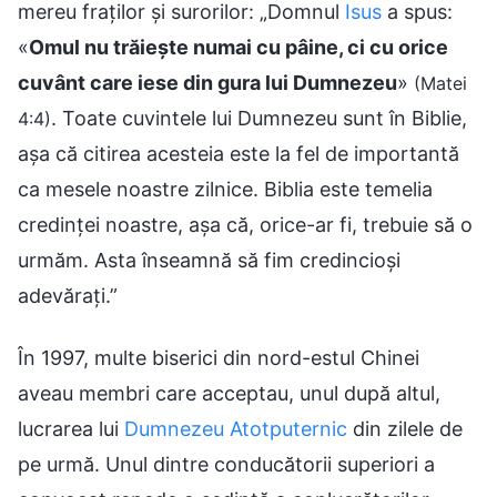
mereu fraților și surorilor: „Domnul
Isus
a spus:
«
Omul nu trăiește numai cu pâine, ci cu orice
cuvânt care iese din gura lui Dumnezeu
»
(Matei
. Toate cuvintele lui Dumnezeu sunt în Biblie,
4:4)
așa că citirea acesteia este la fel de importantă
ca mesele noastre zilnice. Biblia este temelia
credinței noastre, așa că, orice-ar fi, trebuie să o
urmăm. Asta înseamnă să fim credincioși
adevărați.”
În 1997, multe biserici din nord-estul Chinei
aveau membri care acceptau, unul după altul,
lucrarea lui
Dumnezeu Atotputernic
din zilele de
pe urmă. Unul dintre conducătorii superiori a