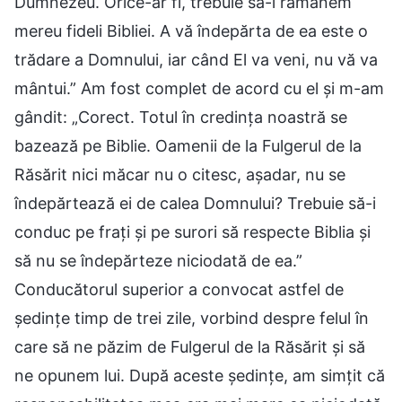
Dumnezeu. Orice-ar fi, trebuie să-i rămânem
mereu fideli Bibliei. A vă îndepărta de ea este o
trădare a Domnului, iar când El va veni, nu vă va
mântui.” Am fost complet de acord cu el și m-am
gândit: „Corect. Totul în credința noastră se
bazează pe Biblie. Oamenii de la Fulgerul de la
Răsărit nici măcar nu o citesc, așadar, nu se
îndepărtează ei de calea Domnului? Trebuie să-i
conduc pe frați și pe surori să respecte Biblia și
să nu se îndepărteze niciodată de ea.”
Conducătorul superior a convocat astfel de
ședințe timp de trei zile, vorbind despre felul în
care să ne păzim de Fulgerul de la Răsărit și să
ne opunem lui. După aceste ședințe, am simțit că