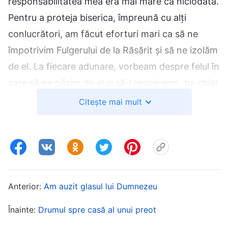
responsabilitatea mea era mai mare ca niciodată.
Pentru a proteja biserica, împreună cu alți
conlucrători, am făcut eforturi mari ca să ne
împotrivim Fulgerului de la Răsărit și să ne izolăm
de el. La fiecare adunare, vorbeam despre felul în
care să ne păzim de el și să-l respingem, ba chiar
i-am îndemnat pe frați și pe surori să țină post,
Citește mai mult
să se roage și să-I ceară Domnului să împiedice
Fulgerul de la Răsărit să fure oile bisericii noastre.
Într-o zi, o soră mi-a spus că un conlucrător
credea acum în Fulgerul de la Răsărit și că
Anterior:
Am auzit glasul lui Dumnezeu
membrii cei mai entuziaști ai locului ei de adunare
plecaseră cu el. Asta m-a neliniștit atât de mult
Înainte:
Drumul spre casă al unui preot
încât m-am dus repede acolo, pe nemâncate, și