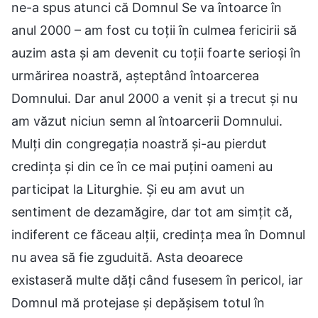
ne-a spus atunci că Domnul Se va întoarce în
anul 2000 – am fost cu toții în culmea fericirii să
auzim asta și am devenit cu toții foarte serioși în
urmărirea noastră, așteptând întoarcerea
Domnului. Dar anul 2000 a venit și a trecut și nu
am văzut niciun semn al întoarcerii Domnului.
Mulți din congregația noastră și-au pierdut
credința și din ce în ce mai puțini oameni au
participat la Liturghie. Și eu am avut un
sentiment de dezamăgire, dar tot am simțit că,
indiferent ce făceau alții, credința mea în Domnul
nu avea să fie zguduită. Asta deoarece
existaseră multe dăți când fusesem în pericol, iar
Domnul mă protejase și depășisem totul în