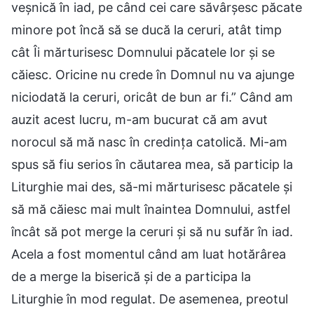
veșnică în iad, pe când cei care săvârșesc păcate
minore pot încă să se ducă la ceruri, atât timp
cât Îi mărturisesc Domnului păcatele lor și se
căiesc. Oricine nu crede în Domnul nu va ajunge
niciodată la ceruri, oricât de bun ar fi.” Când am
auzit acest lucru, m-am bucurat că am avut
norocul să mă nasc în credința catolică. Mi-am
spus să fiu serios în căutarea mea, să particip la
Liturghie mai des, să-mi mărturisesc păcatele și
să mă căiesc mai mult înaintea Domnului, astfel
încât să pot merge la ceruri și să nu sufăr în iad.
Acela a fost momentul când am luat hotărârea
de a merge la biserică și de a participa la
Liturghie în mod regulat. De asemenea, preotul