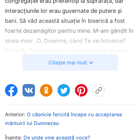
congregației erau prietenoși la suprafață, dar
interacțiunile lor erau guvernate de putere și
bani. Să văd această situație în biserică a fost
foarte dezamăgitor pentru mine. M-am gândit în
sinea mea: „O, Doamne, când Te vei întoarce?
Când Tu Te vei întoarce, cei buni vor fi separați
de cei răi, iar lumea va fi curățită.” Deși am
Citește mai mult
continuat să merg la slujbe, nu am reușit
niciodată să simt prezența lui Dumnezeu în
biserică; acest lucru m-a lăsat deseori dezamăgit
și deprimat și mi-a afectat credința.
Anterior:
O căsnicie fericită începe cu acceptarea
Într-o zi din iulie 2015, când lucram în afara
mântuirii lui Dumnezeu
statului, am primit un telefon de la soția mea. Ea
Înainte:
De unde vine această voce?
mi-a spus emoționată: „Domnul S-a întors. El a