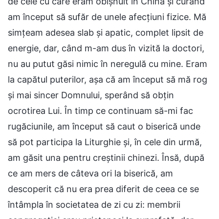
de cele cu care eram obișnuit în China și curând
am început să sufăr de unele afecțiuni fizice. Mă
simțeam adesea slab și apatic, complet lipsit de
energie, dar, când m-am dus în vizită la doctori,
nu au putut găsi nimic în neregulă cu mine. Eram
la capătul puterilor, așa că am început să mă rog
și mai sincer Domnului, sperând să obțin
ocrotirea Lui. În timp ce continuam să-mi fac
rugăciunile, am început să caut o biserică unde
să pot participa la Liturghie și, în cele din urmă,
am găsit una pentru creștinii chinezi. Însă, după
ce am mers de câteva ori la biserică, am
descoperit că nu era prea diferit de ceea ce se
întâmpla în societatea de zi cu zi: membrii