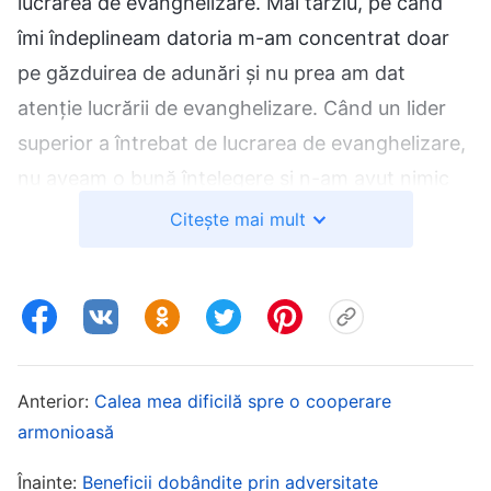
lucrarea de evanghelizare. Mai târziu, pe când
îmi îndeplineam datoria m-am concentrat doar
pe găzduirea de adunări și nu prea am dat
atenție lucrării de evanghelizare. Când un lider
superior a întrebat de lucrarea de evanghelizare,
nu aveam o bună înțelegere și n-am avut nimic
de zis. Știam că motivul pentru care biserica nu
Citește mai mult
obținea rezultate bune în lucrarea de
evanghelizare și frații și surorile nu știau cum să
propovăduiască Evanghelia, era din cauza
neglijenței mele. Mă simțeam groaznic. Mai
târziu, le-am împărtășit liderilor starea mea, iar ei
Anterior:
Calea mea dificilă spre o cooperare
au avut părtășie și au discutat cu mine despre
armonioasă
cum să rezolv situația. M-au rugat și să mă
Înainte:
Beneficii dobândite prin adversitate