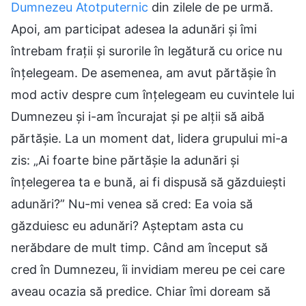
Dumnezeu Atotputernic
din zilele de pe urmă.
Apoi, am participat adesea la adunări și îmi
întrebam frații și surorile în legătură cu orice nu
înțelegeam. De asemenea, am avut părtășie în
mod activ despre cum înțelegeam eu cuvintele lui
Dumnezeu și i-am încurajat și pe alții să aibă
părtășie. La un moment dat, lidera grupului mi-a
zis: „Ai foarte bine părtășie la adunări și
înțelegerea ta e bună, ai fi dispusă să găzduiești
adunări?” Nu-mi venea să cred: Ea voia să
găzduiesc eu adunări? Așteptam asta cu
nerăbdare de mult timp. Când am început să
cred în Dumnezeu, îi invidiam mereu pe cei care
aveau ocazia să predice. Chiar îmi doream să