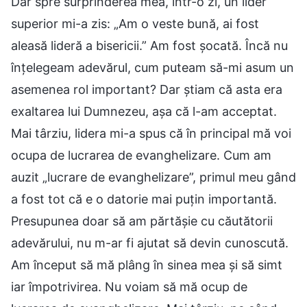
Dar spre surprinderea mea, într-o zi, un lider
superior mi-a zis: „Am o veste bună, ai fost
aleasă lideră a bisericii.” Am fost șocată. Încă nu
înțelegeam adevărul, cum puteam să-mi asum un
asemenea rol important? Dar știam că asta era
exaltarea lui Dumnezeu, așa că l-am acceptat.
Mai târziu, lidera mi-a spus că în principal mă voi
ocupa de lucrarea de evanghelizare. Cum am
auzit „lucrare de evanghelizare”, primul meu gând
a fost tot că e o datorie mai puțin importantă.
Presupunea doar să am părtășie cu căutătorii
adevărului, nu m-ar fi ajutat să devin cunoscută.
Am început să mă plâng în sinea mea și să simt
iar împotrivirea. Nu voiam să mă ocup de