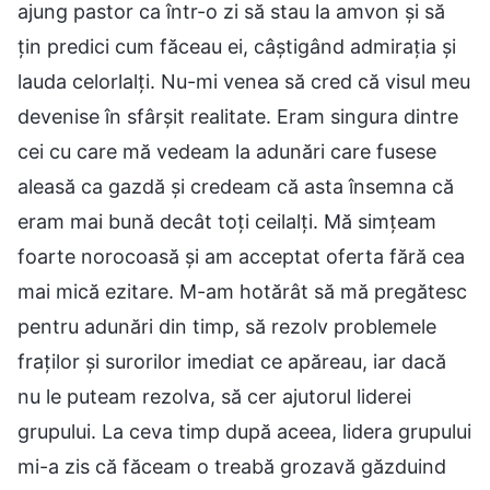
ajung pastor ca într-o zi să stau la amvon și să
țin predici cum făceau ei, câștigând admirația și
lauda celorlalți. Nu-mi venea să cred că visul meu
devenise în sfârșit realitate. Eram singura dintre
cei cu care mă vedeam la adunări care fusese
aleasă ca gazdă și credeam că asta însemna că
eram mai bună decât toți ceilalți. Mă simțeam
foarte norocoasă și am acceptat oferta fără cea
mai mică ezitare. M-am hotărât să mă pregătesc
pentru adunări din timp, să rezolv problemele
fraților și surorilor imediat ce apăreau, iar dacă
nu le puteam rezolva, să cer ajutorul liderei
grupului. La ceva timp după aceea, lidera grupului
mi-a zis că făceam o treabă grozavă găzduind