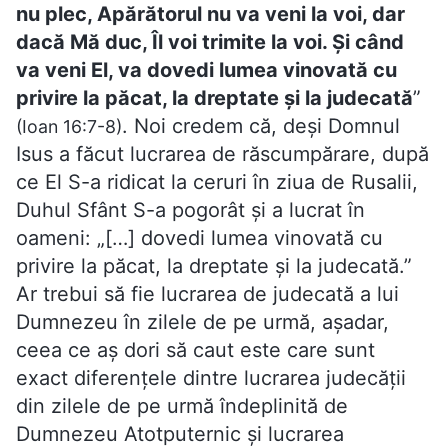
nu plec, Apărătorul nu va veni la voi, dar
dacă Mă duc, Îl voi trimite la voi. Și când
va veni El, va dovedi lumea vinovată cu
privire la păcat, la dreptate și la judecată
”
. Noi credem că, deși Domnul
(Ioan 16:7-8)
Isus a făcut lucrarea de răscumpărare, după
ce El S-a ridicat la ceruri în ziua de Rusalii,
Duhul Sfânt S-a pogorât și a lucrat în
oameni: „[…] dovedi lumea vinovată cu
privire la păcat, la dreptate și la judecată.”
Ar trebui să fie lucrarea de judecată a lui
Dumnezeu în zilele de pe urmă, așadar,
ceea ce aș dori să caut este care sunt
exact diferențele dintre lucrarea judecății
din zilele de pe urmă îndeplinită de
Dumnezeu Atotputernic și lucrarea