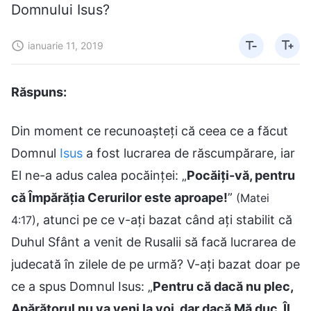
Domnului Isus?
ianuarie 11, 2019
Răspuns:
Din moment ce recunoașteți că ceea ce a făcut
Domnul
Isus
a fost lucrarea de răscumpărare, iar
El ne-a adus calea pocăinței: „
Pocăiți-vă, pentru
că Împărăția Cerurilor este aproape!
”
(Matei
, atunci pe ce v-ați bazat când ați stabilit că
4:17)
Duhul Sfânt a venit de Rusalii să facă lucrarea de
judecată în zilele de pe urmă? V-ați bazat doar pe
ce a spus Domnul Isus: „
Pentru că dacă nu plec,
Apărătorul nu va veni la voi, dar dacă Mă duc, Îl