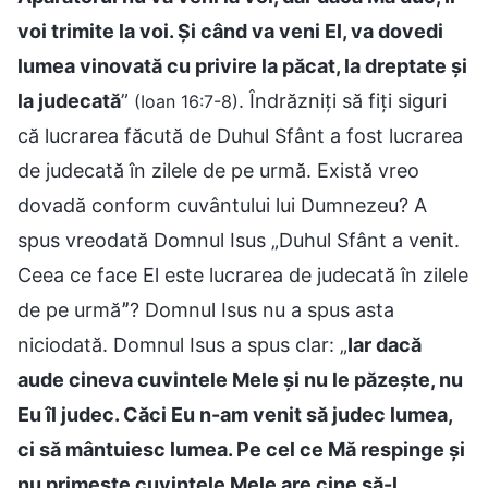
voi trimite la voi. Și când va veni El, va dovedi
lumea vinovată cu privire la păcat, la dreptate și
la judecată
”
. Îndrăzniți să fiți siguri
(Ioan 16:7-8)
că lucrarea făcută de Duhul Sfânt a fost lucrarea
de judecată în zilele de pe urmă. Există vreo
dovadă conform cuvântului lui Dumnezeu? A
spus vreodată Domnul Isus „Duhul Sfânt a venit.
Ceea ce face El este lucrarea de judecată în zilele
de pe urmăˮ? Domnul Isus nu a spus asta
niciodată. Domnul Isus a spus clar: „
Iar dacă
aude cineva cuvintele Mele și nu le păzește, nu
Eu îl judec. Căci Eu n-am venit să judec lumea,
ci să mântuiesc lumea. Pe cel ce Mă respinge și
nu primește cuvintele Mele are cine să-l