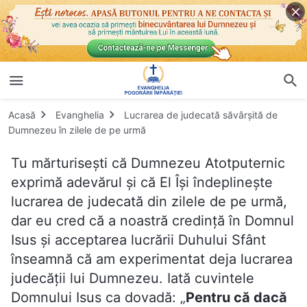
Acasă
Evanghelia
Lucrarea de judecată săvârșită de
Dumnezeu în zilele de pe urmă
Tu mărturisești că Dumnezeu Atotputernic
exprimă adevărul și că El Își îndeplinește
lucrarea de judecată din zilele de pe urmă,
dar eu cred că a noastră credință în Domnul
Isus și acceptarea lucrării Duhului Sfânt
înseamnă că am experimentat deja lucrarea
judecății lui Dumnezeu. Iată cuvintele
Domnului Isus ca dovadă: „
Pentru că dacă