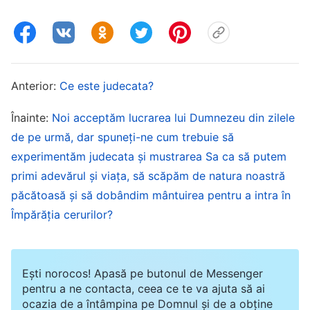
natura oamenilor în doar câteva cuvinte; El o
demască, o tratează și o emondează pe termen
lung. Aceste metode de demascare, tratare și
emondare nu pot fi înlocuite prin cuvinte
Anterior:
Ce este judecata?
obișnuite, ci prin adevărul de care oamenii sunt
Înainte:
Noi acceptăm lucrarea lui Dumnezeu din zilele
complet lipsiți. Doar metodele de acest fel pot fi
de pe urmă, dar spuneți-ne cum trebuie să
considerate judecată; doar prin acest tip de
experimentăm judecata și mustrarea Sa ca să putem
judecată oamenii pot fi cuceriți și convinși pe
primi adevărul și viața, să scăpăm de natura noastră
deplin să I se supună lui Dumnezeu și, mai mult
păcătoasă și să dobândim mântuirea pentru a intra în
decât atât, să câștige adevărata cunoaștere a
Împărăția cerurilor?
lui Dumnezeu. Ceea ce aduce cu sine lucrarea
judecății este faptul că omul înțelege
Ești norocos! Apasă pe butonul de Messenger
adevăratul chip al lui Dumnezeu și adevărul
pentru a ne contacta, ceea ce te va ajuta să ai
despre răzvrătirea proprie. Lucrarea judecății îi
ocazia de a întâmpina pe Domnul și de a obține