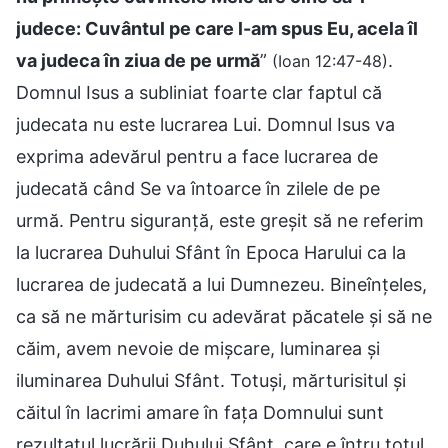
judece: Cuvântul pe care l-am spus Eu, acela îl
va judeca în ziua de pe urmă
”
.
(Ioan 12:47-48)
Domnul Isus a subliniat foarte clar faptul că
judecata nu este lucrarea Lui. Domnul Isus va
exprima adevărul pentru a face lucrarea de
judecată când Se va întoarce în zilele de pe
urmă. Pentru siguranță, este greșit să ne referim
la lucrarea Duhului Sfânt în Epoca Harului ca la
lucrarea de judecată a lui Dumnezeu. Bineînțeles,
ca să ne mărturisim cu adevărat păcatele și să ne
căim, avem nevoie de mișcare, luminarea și
iluminarea Duhului Sfânt. Totuși, mărturisitul și
căitul în lacrimi amare în fața Domnului sunt
rezultatul lucrării Duhului Sfânt, care e întru totul