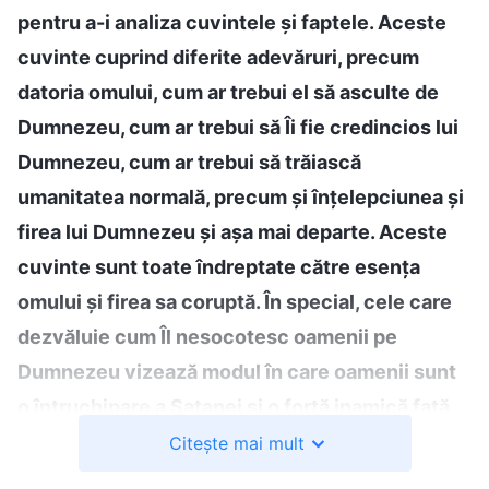
pentru a-i analiza cuvintele și faptele. Aceste
cuvinte cuprind diferite adevăruri, precum
datoria omului, cum ar trebui el să asculte de
Dumnezeu, cum ar trebui să Îi fie credincios lui
Dumnezeu, cum ar trebui să trăiască
umanitatea normală, precum și înțelepciunea și
firea lui Dumnezeu și așa mai departe. Aceste
cuvinte sunt toate îndreptate către esența
omului și firea sa coruptă. În special, cele care
dezvăluie cum Îl nesocotesc oamenii pe
Dumnezeu vizează modul în care oamenii sunt
o întruchipare a Satanei și o forță inamică față
de Dumnezeu. În realizarea lucrării Sale de
Citește mai mult
judecată, Dumnezeu nu clarifică pur și simplu