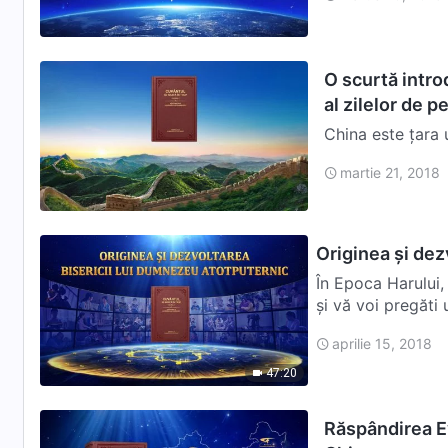
O scurtă introd
al zilelor de p
China este țara 
împotrivit lui D
martie 21, 2018
Originea și dez
În Epoca Harului,
și vă voi pregăti 
aprilie 15, 2018
47:20
Răspândirea E