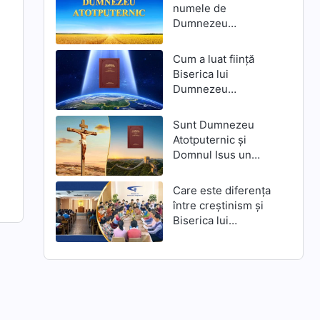
numele de
Dumnezeu
Atotputernic în
Epoca Împărăției?
Cum a luat ființă
Biserica lui
Dumnezeu
Atotputernic?
Sunt Dumnezeu
Atotputernic și
Domnul Isus un
singur Dumnezeu?
Care este diferenţa
între creştinism şi
Biserica lui
Dumnezeu
Atotputernic?