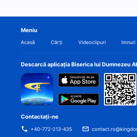
Meniu
Acasă
Cărți
Videoclipuri
Imnuri
Descarcă aplicația Biserica lui Dumnezeu A
Contactați-ne
+40-772-213-435
contact.ro@kingdo