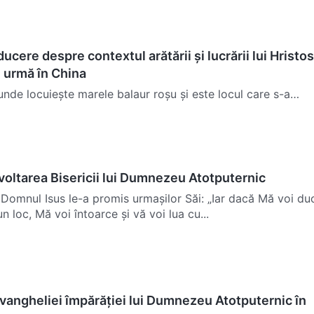
ucere despre contextul arătării și lucrării lui Hristos
e urmă în China
unde locuiește marele balaur roșu și este locul care s-a
umnezeu și L-a condamnat foarte dur de-a lungul...
voltarea Bisericii lui Dumnezeu Atotputernic
 Domnul Isus le-a promis urmașilor Săi: „Iar dacă Mă voi du
un loc, Mă voi întoarce și vă voi lua cu...
vangheliei împărăției lui Dumnezeu Atotputernic în