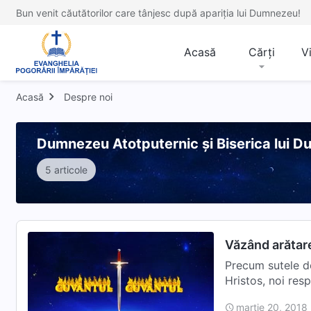
Bun venit căutătorilor care tânjesc după apariția lui Dumnezeu!
Acasă
Cărți
V
Acasă
Despre noi
Dumnezeu Atotputernic și Biserica lui 
5 articole
Văzând arătar
Precum sutele d
Hristos, noi resp
martie 20, 2018