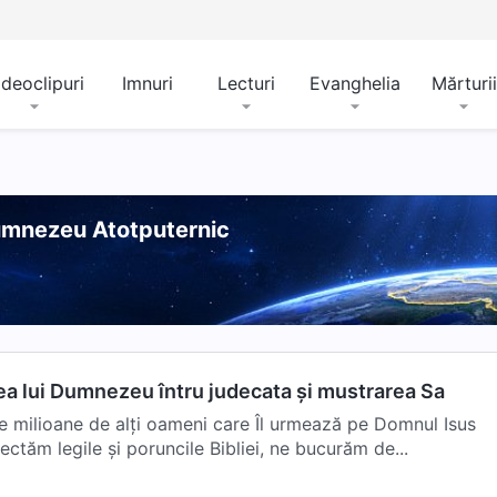
ideoclipuri
Imnuri
Lecturi
Evanghelia
Mărturii
Dumnezeu Atotputernic
ea lui Dumnezeu întru judecata și mustrarea Sa
e milioane de alți oameni care Îl urmează pe Domnul Isus
ectăm legile și poruncile Bibliei, ne bucurăm de...