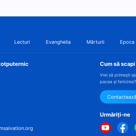
Lecturi
Evanghelia
Mărturii
Epoca
totputernic
Cum să scapi d
Vrei să primești a
pacea și fericirea
Contacteaz
Urmăriți-ne
msalvation.org