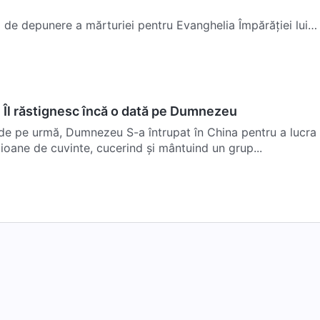
a de depunere a mărturiei pentru Evanghelia Împărăției lui
ernic a început în mod oficial în China...
e Îl răstignesc încă o dată pe Dumnezeu
r de pe urmă, Dumnezeu S-a întrupat în China pentru a lucra
lioane de cuvinte, cucerind și mântuind un grup...