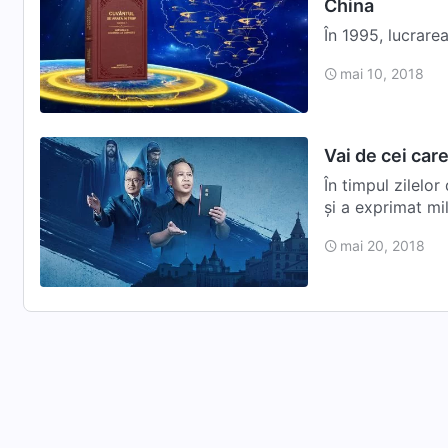
China
În 1995, lucrare
Dumnezeu Atotput
mai 10, 2018
Vai de cei car
În timpul zilelo
și a exprimat mi
mai 20, 2018