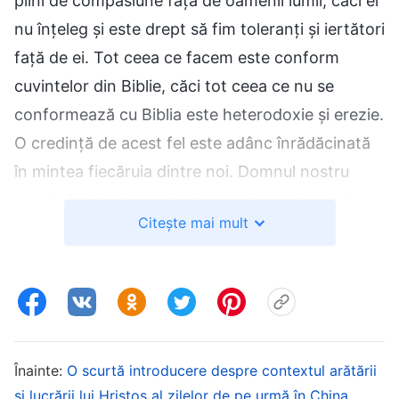
plini de compasiune față de oamenii lumii, căci ei
nu înțeleg și este drept să fim toleranți și iertători
față de ei. Tot ceea ce facem este conform
cuvintelor din Biblie, căci tot ceea ce nu se
conformează cu Biblia este heterodoxie și erezie.
O credință de acest fel este adânc înrădăcinată
în mintea fiecăruia dintre noi. Domnul nostru
este în Biblie și, dacă noi nu ne îndepărtăm de
Citește mai mult
Biblie, nu ne vom îndepărta de Domnul; dacă
respectăm acest principiu, vom câștiga
mântuirea. Ne îmboldim unul pe celălalt, fiecare
susținându-l pe celălalt și, de fiecare dată când
ne adunăm, sperăm că tot ceea ce spunem și
facem este în conformitate cu intențiile Domnului
Înainte:
O scurtă introducere despre contextul arătării
și lucrării lui Hristos al zilelor de pe urmă în China