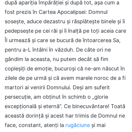
după apariția Împărăției și după tot, așa cum a
fost prezis în Cartea Apocalipsei: Domnul
sosește, aduce dezastru și răsplătește binele și îi
pedepsește pe cei răi și îi înalță pe toți aceia care
Îl urmează și care se bucură de întoarcerea Sa,
pentru a-L întâlni în văzduh. De câte ori ne
gândim la aceasta, nu putem decât să fim
copleșiți de emoție, bucuroși că ne-am născut în
zilele de pe urmă și că avem marele noroc de a fi
martori ai venirii Domnului. Deși am suferit
persecuție, am obținut în schimb o „glorie
excepțională și eternă”. Ce binecuvântare! Toată
această dorință și acest har trimis de Domnul ne
face, constant, atenți la
rugăciune
și mai