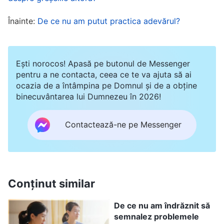
bun sfârșit
”
(Cuvântul, Vol. 3: Discursurile lui Hristos
Înainte:
De ce nu am putut practica adevărul?
.
al zilelor de pe urmă, „Cum să cunoști natura omului”)
Din cuvintele lui Dumnezeu am înțeles că datoria
cuiva este încredințată de Dumnezeu și că e mai
Ești norocos! Apasă pe butonul de Messenger
importantă decât orice altceva. Să nu iau asta în
pentru a ne contacta, ceea ce te va ajuta să ai
ocazia de a întâmpina pe Domnul și de a obține
serios și să fiu iresponsabilă înseamnă să-L
binecuvântarea lui Dumnezeu în 2026!
trădez pe Dumnezeu. Asta este, în esență, ceea
ce a făcut Iuda, și vinovatul va fi blestemat.
Contactează-ne pe Messenger
Faptul că reușisem să fiu predicatoare în biserică
a fost favoarea lui Dumnezeu. Când în biserică
găseam conducători care nu făceau lucrări reale,
Conținut similar
trebuia să îi demit sau să îi realoc, după caz.
Aceea era datoria, responsabilitatea mea. În
De ce nu am îndrăznit să
semnalez problemele
calitate de conducătoare de biserică, Li Ying a