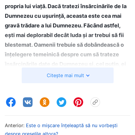
propria lui viață. Dacă tratezi însărcinările de la
Dumnezeu cu ușurință, aceasta este cea mai
gravă trădare a lui Dumnezeu. Făcând astfel,
ești mai deplorabil decât Iuda și ar trebui să fii
blestemat. Oamenii trebuie să dobândească o
înțelegere temeinică despre cum să trateze
însărcinările date de Dumnezeu și, cel puțin, ei
ar trebui să înțeleagă următoarele: faptul că
Citește mai mult
Dumnezeu îi încredințează însărcinări omului
este înălțarea omului de către Dumnezeu și un
fel de har special pe care El îl arată omului, este
cel mai glorios dintre lucruri și orice altceva
poate fi abandonat – chiar propria viață – dar
Anterior:
Este o mișcare înțeleaptă să nu vorbești
însărcinările date de Dumnezeu trebuie duse la
despre greșelile altora?