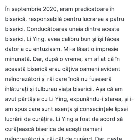
În septembrie 2020, eram predicatoare în
biserică, responsabilă pentru lucrarea a patru
biserici. Conducătoarea uneia dintre aceste
biserici, Li Ying, avea calibru bun și își făcea
datoria cu entuziasm. Mi-a lăsat o impresie
minunată. Dar, după o vreme, am aflat că în
această biserică erau câțiva oameni evident
neîncrezători și răi care încă nu fuseseră
înlăturați și tulburau viața bisericii. Așa că am
avut părtășie cu Li Ying, expunându-i starea, și i-
am spus care sunt esența și consecințele lipsei
lucrării de curățire. Li Ying a fost de acord să
curățească biserica de acești oameni
neîncrezători și răi cât de curând. Dar, peste