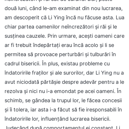
două luni, când le-am examinat din nou lucrarea,
am descoperit că Li Ying încă nu făcuse asta. Lua
chiar partea oamenilor neîncrezători și răi și le
susținea cauzele. Prin urmare, acești oameni care
ar fi trebuit îndepărtați erau încă acolo și li se
permitea să provoace perturbări și tulburări în
cadrul bisericii. În plus, existau probleme cu
îndatoririle fraților și ale surorilor, dar Li Ying nu a
avut niciodată părtășie despre adevăr pentru a le
rezolva și nici nu i-a emondat pe acei oameni. În
schimb, se gândea la trupul lor, le făcea concesii
și îi tolera, iar asta i-a făcut să fie iresponsabili în
îndatoririle lor, influențând lucrarea bisericii.
Judecând după comportamentul ei constant, Li