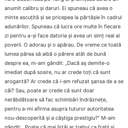
anumit calibru și daruri. Ei spuneau că avea o
minte ascuțită și se pricepea la părtășie în cadrul
adunărilor. Spuneau că lucra ore multe în fiecare
zi pentru a-și face datoria și avea un simț real al
poverii. O adorau și o apărau. De vreme ce toată
lumea părea să aibă o părere atât de bună
despre ea, m-am gândit: „Dacă aș demite-o
imediat după sosire, nu ar crede toți că sunt
arogantă? Ar crede că i-am refuzat șansa de a se
căi? Sau, poate ar crede că sunt doar
nerăbdătoare să fac schimbări îndrăznețe,
pentru a-mi afirma asupra tuturor autoritatea
nou-descoperită și a câștiga prestigiu?” M-am
gândit: „Poate că mai întâi ar trebui ca frații și