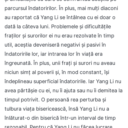
parcursul îndatoririlor. În plus, mai mulți diaconi
au raportat că Yang Li se întâlnea cu ei doar o
dată la câteva luni. Problemele și dificultățile
fraților și surorilor ei nu erau rezolvate în timp
util, aceștia deveniseră negativi și pasivi în
îndatoririle lor, iar intrarea lor în viață era
îngreunată. În plus, unii frați și surori nu aveau
niciun simț al poverii și, în mod constant, își
îndeplineau superficial îndatoririle. Iar Yang Li nu
avea părtășie cu ei, nu îi ajuta sau nu îi demitea la
timpul potrivit. O persoană rea perturba și
tulbura viața bisericească, însă Yang Li nu a
înlăturat-o din biserică într-un interval de timp
rezonabil. Pentru că Yang Li nu făcea lucrare