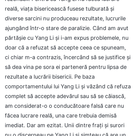
reală, viața bisericească fusese tulburată și
diverse sarcini nu produceau rezultate, lucrurile
ajungând într-o stare de paralizie. Când am avut
părtășie cu Yang Li și i-am expus problemele, nu
doar că a refuzat să accepte ceea ce spuneam,
ci chiar m-a contrazis, încercând să se justifice și
să dea vina pe sora ei parteneră pentru lipsa de
rezultate a lucrării bisericii. Pe baza
comportamentului lui Yang Li și văzând că refuza
complet să accepte adevărul sau să se căiască,
am considerat-o o conducătoare falsă care nu
făcea lucrare reală, una care trebuia demisă
imediat. Dar am ezitat. Unii dintre frați și surori
nu o discerneau pe Yang Li și simțeau că are un