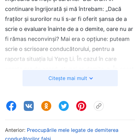
continuare îngrijorată și mă întrebam: „Dacă
fraților și surorilor nu li s-ar fi oferit șansa de a
scrie o evaluare înainte de a o demite, oare nu ar
fi rămas neconvinși? Mai era o opțiune: puteam
scrie o scrisoare conducătorului, pentru a
raporta situația lui Yang Li. În cazul în care
acesta era de acord, atunci aș demite-o. În acest
Citește mai mult
mod, chiar dacă decizia nu întrunea aprobarea
fraților și surorilor, nu trebuia să îmi asum singură
responsabilitatea pentru aceasta. Toată lumea ar
ști că nu am decis doar eu acest plan de acțiune
și, astfel, nu ar mai spune lucruri așa negative
despre mine.” Aceste gânduri mi se învârteau
Anterior:
Preocupările mele legate de demiterea
încontinuu prin minte și, în final, am hotărât să îi
conducătorilor falși