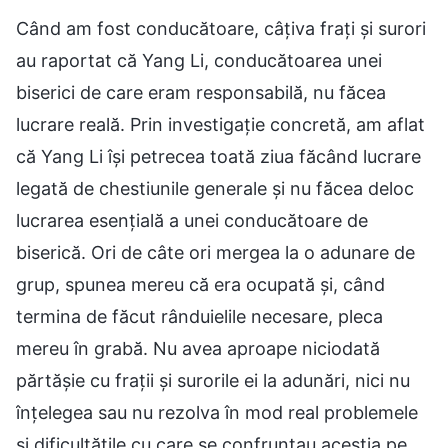
Când am fost conducătoare, câțiva frați și surori
au raportat că Yang Li, conducătoarea unei
biserici de care eram responsabilă, nu făcea
lucrare reală. Prin investigație concretă, am aflat
că Yang Li își petrecea toată ziua făcând lucrare
legată de chestiunile generale și nu făcea deloc
lucrarea esențială a unei conducătoare de
biserică. Ori de câte ori mergea la o adunare de
grup, spunea mereu că era ocupată și, când
termina de făcut rânduielile necesare, pleca
mereu în grabă. Nu avea aproape niciodată
părtășie cu frații și surorile ei la adunări, nici nu
înțelegea sau nu rezolva în mod real problemele
și dificultățile cu care se confruntau aceștia pe