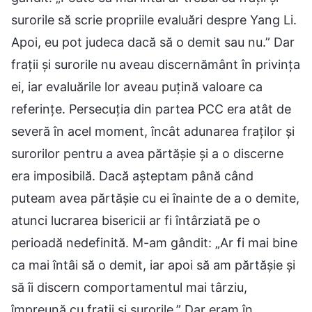
surorile să scrie propriile evaluări despre Yang Li.
Apoi, eu pot judeca dacă să o demit sau nu.” Dar
frații și surorile nu aveau discernământ în privința
ei, iar evaluările lor aveau puțină valoare ca
referințe. Persecuția din partea PCC era atât de
severă în acel moment, încât adunarea fraților și
surorilor pentru a avea părtășie și a o discerne
era imposibilă. Dacă așteptam până când
puteam avea părtășie cu ei înainte de a o demite,
atunci lucrarea bisericii ar fi întârziată pe o
perioadă nedefinită. M-am gândit: „Ar fi mai bine
ca mai întâi să o demit, iar apoi să am părtășie și
să îi discern comportamentul mai târziu,
împreună cu frații și surorile.” Dar eram în