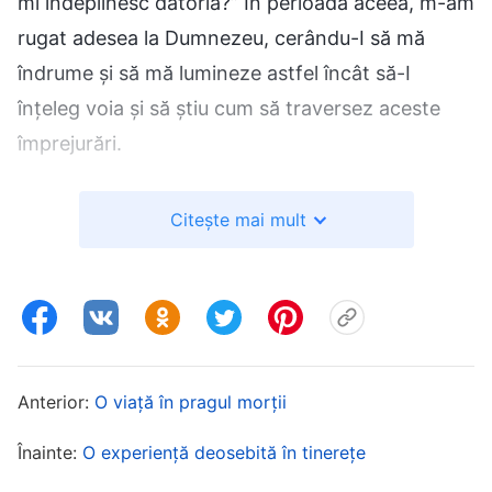
mi îndeplinesc datoria?” În perioada aceea, m-am
rugat adesea la Dumnezeu, cerându-I să mă
îndrume și să mă lumineze astfel încât să-I
înțeleg voia și să știu cum să traversez aceste
împrejurări.
Mai târziu, am citit un pasaj din cuvintele lui
Citește mai mult
Dumnezeu: „
Poate că vă amintiți cu toții aceste
cuvinte: «Căci necazul nostru ușor de purtat și
temporar, lucrează în noi o greutate veșnică de
slavă, dincolo de orice imaginație». Cu toții ați
auzit aceste cuvinte înainte, totuși niciunul
Anterior:
O viață în pragul morții
dintre voi nu a înțeles adevărata lor
însemnătate. Astăzi, sunteți profund conștienți
Înainte:
O experiență deosebită în tinerețe
de însemnătatea lor reală. Aceste cuvinte vor fi