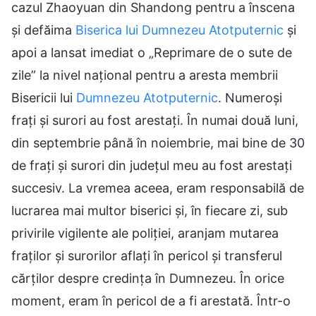
cazul Zhaoyuan din Shandong pentru a înscena
și defăima
Biserica lui Dumnezeu Atotputernic
și
apoi a lansat imediat o „Reprimare de o sute de
zile” la nivel național pentru a aresta membrii
Bisericii lui
Dumnezeu Atotputernic
. Numeroși
frați și surori au fost arestați. În numai două luni,
din septembrie până în noiembrie, mai bine de 30
de frați și surori din județul meu au fost arestați
succesiv. La vremea aceea, eram responsabilă de
lucrarea mai multor biserici și, în fiecare zi, sub
privirile vigilente ale poliției, aranjam mutarea
fraților și surorilor aflați în pericol și transferul
cărților despre credința în Dumnezeu. În orice
moment, eram în pericol de a fi arestată. Într-o