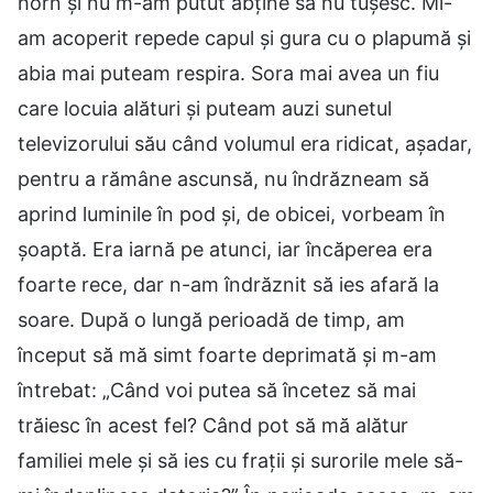
horn și nu m-am putut abține să nu tușesc. Mi-
am acoperit repede capul și gura cu o plapumă și
abia mai puteam respira. Sora mai avea un fiu
care locuia alături și puteam auzi sunetul
televizorului său când volumul era ridicat, așadar,
pentru a rămâne ascunsă, nu îndrăzneam să
aprind luminile în pod și, de obicei, vorbeam în
șoaptă. Era iarnă pe atunci, iar încăperea era
foarte rece, dar n-am îndrăznit să ies afară la
soare. După o lungă perioadă de timp, am
început să mă simt foarte deprimată și m-am
întrebat: „Când voi putea să încetez să mai
trăiesc în acest fel? Când pot să mă alătur
familiei mele și să ies cu frații și surorile mele să-