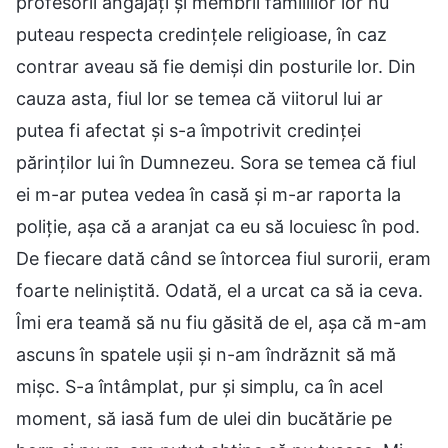
profesorii angajați și membrii familiilor lor nu
puteau respecta credințele religioase, în caz
contrar aveau să fie demiși din posturile lor. Din
cauza asta, fiul lor se temea că viitorul lui ar
putea fi afectat și s-a împotrivit credinței
părinților lui în Dumnezeu. Sora se temea că fiul
ei m-ar putea vedea în casă și m-ar raporta la
poliție, așa că a aranjat ca eu să locuiesc în pod.
De fiecare dată când se întorcea fiul surorii, eram
foarte neliniștită. Odată, el a urcat ca să ia ceva.
Îmi era teamă să nu fiu găsită de el, așa că m-am
ascuns în spatele ușii și n-am îndrăznit să mă
mișc. S-a întâmplat, pur și simplu, ca în acel
moment, să iasă fum de ulei din bucătărie pe