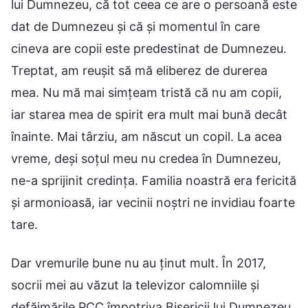
lui Dumnezeu, că tot ceea ce are o persoană este
dat de Dumnezeu și că și momentul în care
cineva are copii este predestinat de Dumnezeu.
Treptat, am reușit să mă eliberez de durerea
mea. Nu mă mai simțeam tristă că nu am copii,
iar starea mea de spirit era mult mai bună decât
înainte. Mai târziu, am născut un copil. La acea
vreme, deși soțul meu nu credea în Dumnezeu,
ne-a sprijinit credința. Familia noastră era fericită
și armonioasă, iar vecinii noștri ne invidiau foarte
tare.
Dar vremurile bune nu au ținut mult. În 2017,
socrii mei au văzut la televizor calomniile și
defăimările PCC împotriva Bisericii lui Dumnezeu