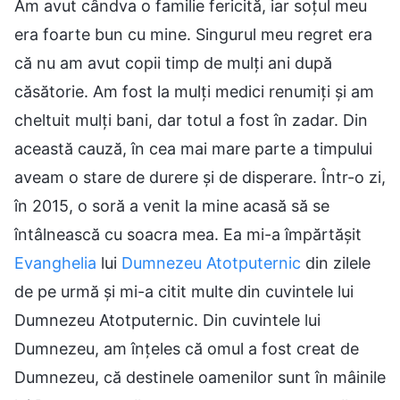
Am avut cândva o familie fericită, iar soțul meu
era foarte bun cu mine. Singurul meu regret era
că nu am avut copii timp de mulți ani după
căsătorie. Am fost la mulți medici renumiți și am
cheltuit mulți bani, dar totul a fost în zadar. Din
această cauză, în cea mai mare parte a timpului
aveam o stare de durere și de disperare. Într-o zi,
în 2015, o soră a venit la mine acasă să se
întâlnească cu soacra mea. Ea mi-a împărtășit
Evanghelia
lui
Dumnezeu Atotputernic
din zilele
de pe urmă și mi-a citit multe din cuvintele lui
Dumnezeu Atotputernic. Din cuvintele lui
Dumnezeu, am înțeles că omul a fost creat de
Dumnezeu, că destinele oamenilor sunt în mâinile