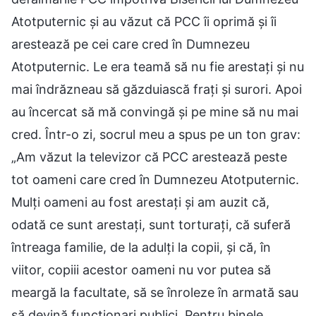
Atotputernic și au văzut că PCC îi oprimă și îi
arestează pe cei care cred în Dumnezeu
Atotputernic. Le era teamă să nu fie arestați și nu
mai îndrăzneau să găzduiască frați și surori. Apoi
au încercat să mă convingă și pe mine să nu mai
cred. Într-o zi, socrul meu a spus pe un ton grav:
„Am văzut la televizor că PCC arestează peste
tot oameni care cred în Dumnezeu Atotputernic.
Mulți oameni au fost arestați și am auzit că,
odată ce sunt arestați, sunt torturați, că suferă
întreaga familie, de la adulți la copii, și că, în
viitor, copiii acestor oameni nu vor putea să
meargă la facultate, să se înroleze în armată sau
să devină funcționari publici. Pentru binele