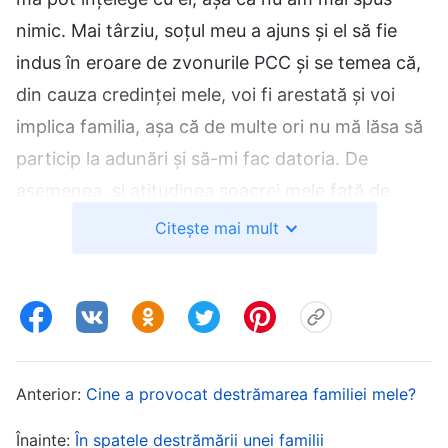
nimic. Mai târziu, soțul meu a ajuns și el să fie
indus în eroare de zvonurile PCC și se temea că,
din cauza credinței mele, voi fi arestată și voi
implica familia, așa că de multe ori nu mă lăsa să
particip la adunări și să-mi fac datoria. De
asemenea, și atitudinea soacrei mele față de
mine s-a schimbat drastic. Nu numai că nu mă
Citește mai mult
mai ajuta cu copilul, dar mă și supraveghea. De
câte ori mergeam la o adunare, îi spunea soțului
meu, iar soțul meu se înfuria adesea pe mine,
amenințându-mă că, dacă voi continua să merg
la adunări, va căuta frații și surorile pentru a se
Anterior:
Cine a provocat destrămarea familiei mele?
răzbuna. Toată familia mea mă împiedica să cred
Înainte:
În spatele destrămării unei familii
în Dumnezeu și nimeni nu mă ajuta cu copilul. Nu