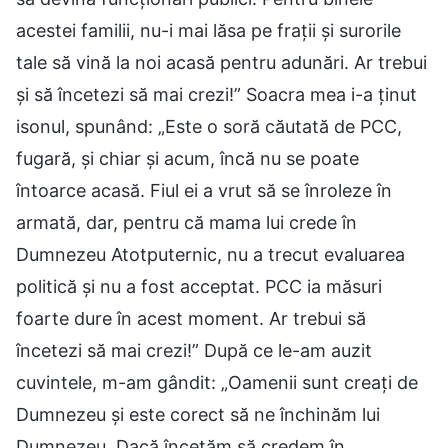
acestei familii, nu-i mai lăsa pe frații și surorile
tale să vină la noi acasă pentru adunări. Ar trebui
și să încetezi să mai crezi!” Soacra mea i-a ținut
isonul, spunând: „Este o soră căutată de PCC,
fugară, și chiar și acum, încă nu se poate
întoarce acasă. Fiul ei a vrut să se înroleze în
armată, dar, pentru că mama lui crede în
Dumnezeu Atotputernic, nu a trecut evaluarea
politică și nu a fost acceptat. PCC ia măsuri
foarte dure în acest moment. Ar trebui să
încetezi să mai crezi!” După ce le-am auzit
cuvintele, m-am gândit: „Oamenii sunt creați de
Dumnezeu și este corect să ne închinăm lui
Dumnezeu. Dacă încetăm să credem în