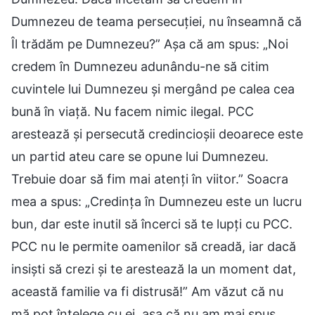
Dumnezeu de teama persecuției, nu înseamnă că
Îl trădăm pe Dumnezeu?” Așa că am spus: „Noi
credem în Dumnezeu adunându-ne să citim
cuvintele lui Dumnezeu și mergând pe calea cea
bună în viață. Nu facem nimic ilegal. PCC
arestează și persecută credincioșii deoarece este
un partid ateu care se opune lui Dumnezeu.
Trebuie doar să fim mai atenți în viitor.” Soacra
mea a spus: „Credința în Dumnezeu este un lucru
bun, dar este inutil să încerci să te lupți cu PCC.
PCC nu le permite oamenilor să creadă, iar dacă
insiști să crezi și te arestează la un moment dat,
această familie va fi distrusă!” Am văzut că nu
mă pot înțelege cu ei, așa că nu am mai spus