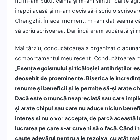
nu m-am putut calma și m-am simțit foarte agi
înapoi acasă și m-am decis să-i scriu o scrisoa
Chengzhi. În acel moment, mi-am dat seama că 
să scriu scrisoarea. Dar încă eram supărată și
Mai târziu, conducătoarea a organizat o adunare
comportamentul meu recent. Conducătoarea mi-
„
Esența egoismului și ticăloșiei antihriștilor e
deosebit de proeminente. Biserica le încredinț
renume și beneficii și le permite să-și arate ch
Dacă este o muncă neapreciată sau care impli
și arate chipul sau care nu aduce niciun benefi
interes și nu o vor accepta, de parcă această lu
lucrarea pe care s-ar cuveni să o facă. Când înt
caute adevărul pentru a le rezolva, cu atât ma