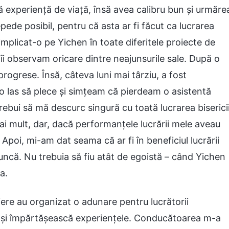
 experiență de viață, însă avea calibru bun și urmăre
pede posibil, pentru că asta ar fi făcut ca lucrarea
implicat-o pe Yichen în toate diferitele proiecte de
ri îi observam oricare dintre neajunsurile sale. După o
progrese. Însă, câteva luni mai târziu, a fost
o las să plece și simțeam că pierdeam o asistentă
rebui să mă descurc singură cu toată lucrarea bisericii
i mult, dar, dacă performanțele lucrării mele aveau
Apoi, mi-am dat seama că ar fi în beneficiul lucrării
uncă. Nu trebuia să fiu atât de egoistă – când Yichen
a.
piere au organizat o adunare pentru lucrătorii
să-și împărtășească experiențele. Conducătoarea m-a