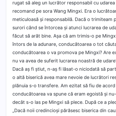
rugat să aleg un lucrător responsabil cu udare
recomand pe sora Wang Mingxi. Era o lucrătoare
meticuloasă și responsabilă. Dacă o trimiteam pe 
surori când se întorcea și atunci lucrarea de udar
făcut să arăt bine. Așa că am trimis-o pe Mingxi
întors de la adunare, conducătoarea o tot căut
conducătoarea o va promova pe Mingxi? Are exp
nu va avea de suferit lucrarea noastră de udare?
Dacă aș fi știut, n-aș fi lăsat-o niciodată să par
o altă biserică avea mare nevoie de lucrători r
plănuia s-o transfere. Am ezitat să fiu de acor
conducătoarea va spune că eram egoistă și nu-
decât s-o las pe Mingxi să plece. După ce a pl
„Dacă noii credincioși părăsesc biserica din cau