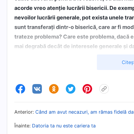
acorde vreo atenție lucrării bisericii. De exemp
nevoilor lucrării generale, pot exista unele tra
sunt transferați dintr-o biserică, care ar fi mod
trateze problema? Care este problema, dacă ei 
mai degrabă decât de interesele generale și d
ce, în calitate de conducători de biserică, nu s
Citeș
Dumnezeu? Este o astfel de persoană atentă l
ansamblu a lucrării? Dacă nu se gândește la lu
interesele propriei biserici, nu este ea foarte 
trebui să se supună necondiționat suveranității
și coordonării centralizate ale casei lui Dumn
Anterior:
Când am avut necazuri, am rămas fidelă da
principii. Atunci când lucrarea casei lui Dumne
ar trebui să se supună coordonării și rânduielil
Înainte:
Datoria ta nu este cariera ta
de niciun conducător sau lucrător individual, d