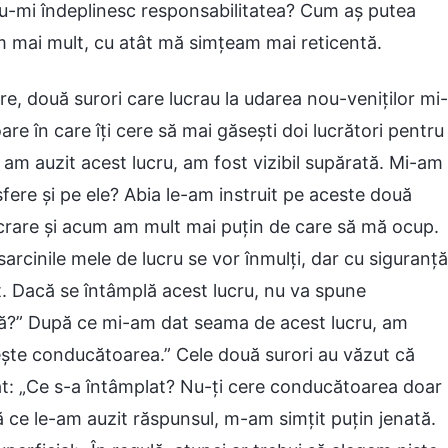
-mi îndeplinesc responsabilitatea? Cum aș putea
 mai mult, cu atât mă simțeam mai reticentă.
e, două surori care lucrau la udarea nou-veniților mi-
re în care îți cere să mai găsești doi lucrători pentru
d am auzit acest lucru, am fost vizibil supărată. Mi-am
fere și pe ele? Abia le-am instruit pe aceste două
ucrare și acum am mult mai puțin de care să mă ocup.
arcinile mele de lucru se vor înmulți, dar cu siguranță
t. Dacă se întâmplă acest lucru, nu va spune
?” După ce mi-am dat seama de acest lucru, am
dește conducătoarea.” Cele două surori au văzut că
at: „Ce s-a întâmplat? Nu-ți cere conducătoarea doar
ă ce le-am auzit răspunsul, m-am simțit puțin jenată.