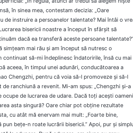
rficial: „În regulă, atunci ar trebui să alegem niște
 însă, în sinea mea, contestam decizia: „Oare
 de instruire a persoanelor talentate? Mai întâi o vre
crarea bisericii noastre a început în sfârșit să
ntinuăm dacă ea transferă aceste persoane talentate?
ă simțeam mai rău și am început să nutresc o
continuat să-mi îndeplinesc îndatoririle, însă cu mai
pă aceea, în timpul unei adunări, conducătoarea a
hao Chengzhi, pentru că voia să-l promoveze și să-l
nt de ranchiună a revenit. Mi-am spus: „Chengzhi și-a
se ocupe de lucrarea de udare. Dacă toți acești oamen
rarea asta singură? Oare chiar pot obține rezultate
ta, cu atât mă enervam mai mult: „Foarte bine,
 pun bețe-n roate lucrării bisericii.” Apoi, pur și simpl