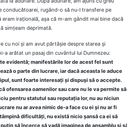
tată la adunare. După adunare, am ajuns cu greu
re conducătoarei, rugând-o să nu-l transfere pe
eram irațională, așa că m-am gândit mai bine dacă
 mă simțeam deprimată.
 cu noi și am avut părtășie despre starea și
a arătat un pasaj din cuvântul lui Dumnezeu:
ste evidentă; manifestările lor de acest fel sunt
ează o parte din lucrare, iar dacă aceasta le aduce
ipul, sunt foarte interesați și dispuși să o accepte.
că ofensarea oamenilor sau care nu le va permite să
ciu pentru statutul sau reputația lor, nu au niciun
crare nu ar avea nimic de-a face cu ei și nu ar fi
âmpină dificultăți, nu există nicio șansă ca ei să
i puțin să încerce să vadă imaginea de ansamblu și s