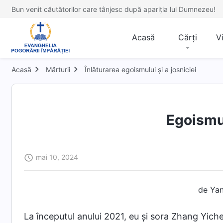
Bun venit căutătorilor care tânjesc după apariția lui Dumnezeu!
Acasă
Cărți
V
Acasă
Mărturii
Înlăturarea egoismului și a josniciei
Egoismul
mai 10, 2024
de Yan
La începutul anului 2021, eu și sora Zhang Yiche