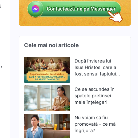
a
Cele mai noi articole
După învierea lui
,
Isus Hristos, care a
fost sensul faptului
că li S-a arătat
oamenilor?
Ce se ascundea în
spatele pretinsei
mele înțelegeri
Nu voiam să fiu
promovată – ce mă
îngrijora?