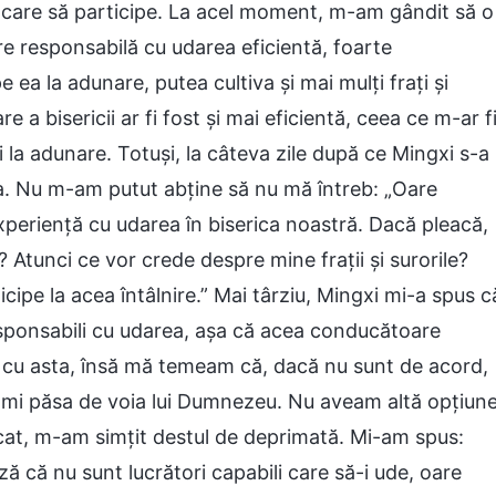
a care să participe. La acel moment, m-am gândit să o
 responsabilă cu udarea eficientă, foarte
ea la adunare, putea cultiva și mai mulți frați și
e a bisericii ar fi fost și mai eficientă, ceea ce m-ar f
 la adunare. Totuși, la câteva zile după ce Mingxi s-a
a. Nu m-am putut abține să nu mă întreb: „Oare
eriență cu udarea în biserica noastră. Dacă pleacă,
 Atunci ce vor crede despre mine frații și surorile?
ticipe la acea întâlnire.” Mai târziu, Mingxi mi-a spus c
esponsabili cu udarea, așa că acea conducătoare
d cu asta, însă mă temeam că, dacă nu sunt de acord,
mi păsa de voia lui Dumnezeu. Nu aveam altă opțiun
ecat, m-am simțit destul de deprimată. Mi-am spus:
ză că nu sunt lucrători capabili care să-i ude, oare