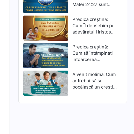
Matei 24:27 sunt
dezvăluite
Predica creștină:
Cum Îl deosebim pe
adevăratul Hristos
de falși hristoși
Predica creștină:
Cum să întâmpinați
întoarcerea
Domnului în zilele de
pe urmă când au
A venit molima: Cum
venit zilele lui Noe
ar trebui să se
pocăiască un creștin
pentru a primi
protecția lui
Dumnezeu?