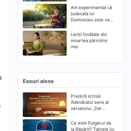
Am experimentat că
judecata lui
Dumnezeu este cea
mai mare mântuire
i
Lecții învățate din
moartea părinților
mei
ă
Eseuri alese
Predică scrisă:
Adevăratul sens al
e
versetului „Dar
despre ziua și ora
aceea nu știe
Ce este Fulgerul de
nimeni”
la Răsărit? Tainele lui