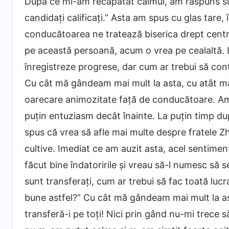
După ce mi-am recăpătat calmul, am răspuns supe
candidați calificați.” Asta am spus cu glas tare,
conducătoarea ne tratează biserica drept centru
pe această persoană, acum o vrea pe cealaltă. Lu
înregistreze progrese, dar cum ar trebui să co
Cu cât mă gândeam mai mult la asta, cu atât m
oarecare animozitate față de conducătoare. Am 
puțin entuziasm decât înainte. La puțin timp du
spus că vrea să afle mai multe despre fratele Z
cultive. Imediat ce am auzit asta, acel sentime
făcut bine îndatoririle și vreau să-l numesc să 
sunt transferați, cum ar trebui să fac toată luc
bune astfel?” Cu cât mă gândeam mai mult la as
transferă-i pe toți! Nici prin gând nu-mi trece să