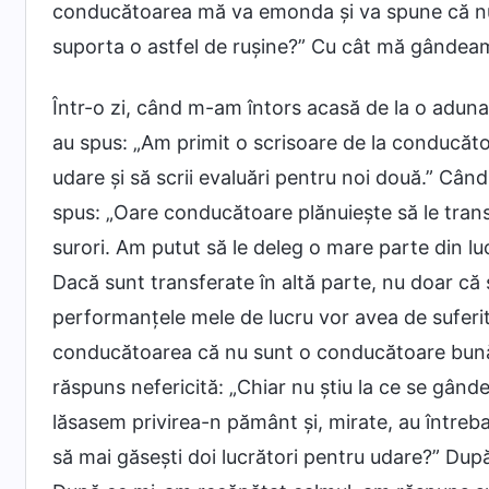
conducătoarea mă va emonda și va spune că nu
suporta o astfel de rușine?” Cu cât mă gândeam
Într-o zi, când m-am întors acasă de la o adunar
au spus: „Am primit o scrisoare de la conducătoa
udare și să scrii evaluări pentru noi două.” Cân
spus: „Oare conducătoare plănuiește să le trans
surori. Am putut să le deleg o mare parte din l
Dacă sunt transferate în altă parte, nu doar că s
performanțele mele de lucru vor avea de suferi
conducătoarea că nu sunt o conducătoare bună
răspuns nefericită: „Chiar nu știu la ce se gân
lăsasem privirea-n pământ și, mirate, au întreb
să mai găsești doi lucrători pentru udare?” Dup