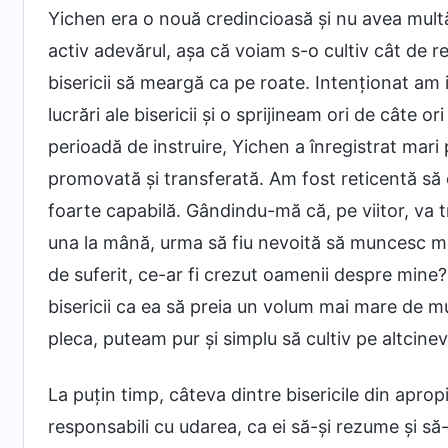
Yichen era o nouă credincioasă și nu avea multă
activ adevărul, așa că voiam s-o cultiv cât de re
bisericii să meargă ca pe roate. Intenționat am 
lucrări ale bisericii și o sprijineam ori de câte o
perioadă de instruire, Yichen a înregistrat mari 
promovată și transferată. Am fost reticentă să 
foarte capabilă. Gândindu-mă că, pe viitor, va t
una la mână, urma să fiu nevoită să muncesc ma
de suferit, ce-ar fi crezut oamenii despre mine? 
bisericii ca ea să preia un volum mai mare de m
pleca, puteam pur și simplu să cultiv pe altcinev
La puțin timp, câteva dintre bisericile din apro
responsabili cu udarea, ca ei să-și rezume și 