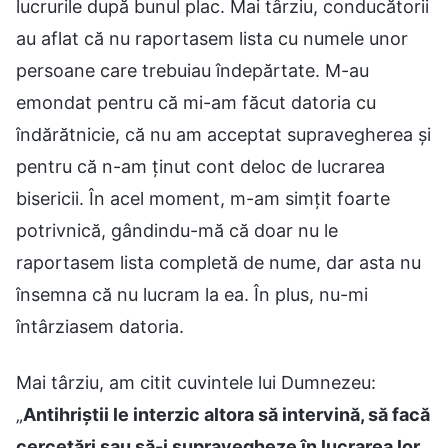
lucrurile după bunul plac. Mai târziu, conducătorii
au aflat că nu raportasem lista cu numele unor
persoane care trebuiau îndepărtate. M-au
emondat pentru că mi-am făcut datoria cu
îndărătnicie, că nu am acceptat supravegherea și
pentru că n-am ținut cont deloc de lucrarea
bisericii. În acel moment, m-am simțit foarte
potrivnică, gândindu-mă că doar nu le
raportasem lista completă de nume, dar asta nu
însemna că nu lucram la ea. În plus, nu-mi
întârziasem datoria.
Mai târziu, am citit cuvintele lui Dumnezeu:
„
Antihriștii le interzic altora să intervină, să facă
cercetări sau să-i supravegheze în lucrarea lor.