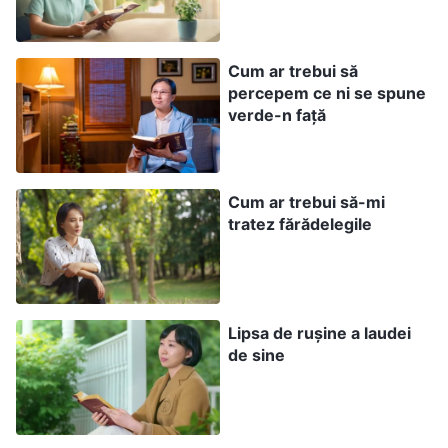
bănuieli, cugetând mereu: «De ce fac mereu
cercetări și caută să afle mai multe? Oare nu au
Cum ar trebui să
percepem ce ni se spune
încredere în mine și mă privesc cu dispreț?
verde-n față
Dacă nu au încredere în mine, n-ar trebui să mă
folosească!» Ei nu înțeleg niciodată cercetările
și supravegherea Celui de mai sus,
Cum ar trebui să-mi
împotrivindu-se. Oare astfel de oameni au
tratez fărădelegile
rațiune? De ce nu-i permit Celui de mai sus să
facă cercetări și să-i supravegheze? Mai mult,
de ce sunt potrivnici și sfidători? Care este
Lipsa de rușine a laudei
problema aici? Nu le pasă dacă îndeplinirea
de sine
datoriei lor este eficientă sau dacă va îngreuna
progresul lucrării. Nu caută adevărurile-principii
atunci când își îndeplinesc datoria, ci fac orice