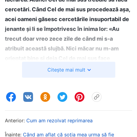
cercetări. Când Cel de mai sus procedează așa,
acei oameni găsesc cercetările insuportabil de
jenante și li se împotrivesc în inima lor: «Au
trecut doar vreo zece zile de când mi s-a
atribuit această slujbă. Nici măcar nu m-am
orientat bine și deja Cel de mai sus face
cercetări. Cerințele lui de la oameni sunt pur și
Citește mai mult
simplu prea mari!» Aici au ajuns, caută greșeli în
privința cercetărilor. Care e problema aici?
Spuneți-Mi, nu este destul de normal din partea
Celui de mai sus să facă cercetări? În parte,
este vorba de dorința de a afla mai multe despre
Anterior:
Cum am rezolvat reprimarea
progresul lucrării, precum și despre dificultățile
Înainte:
Când am aflat că soția mea urma să fie
care rămân de rezolvat; în plus, este vorba de