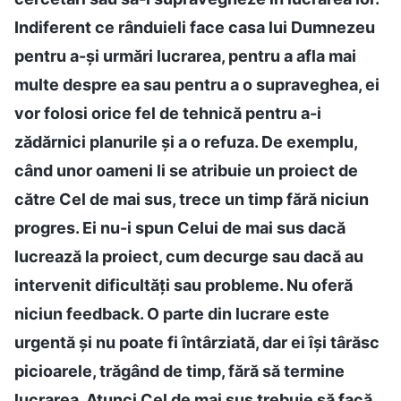
Indiferent ce rânduieli face casa lui Dumnezeu
pentru a-și urmări lucrarea, pentru a afla mai
multe despre ea sau pentru a o supraveghea, ei
vor folosi orice fel de tehnică pentru a-i
zădărnici planurile și a o refuza. De exemplu,
când unor oameni li se atribuie un proiect de
către Cel de mai sus, trece un timp fără niciun
progres. Ei nu-i spun Celui de mai sus dacă
lucrează la proiect, cum decurge sau dacă au
intervenit dificultăți sau probleme. Nu oferă
niciun feedback. O parte din lucrare este
urgentă și nu poate fi întârziată, dar ei își târăsc
picioarele, trăgând de timp, fără să termine
lucrarea. Atunci Cel de mai sus trebuie să facă