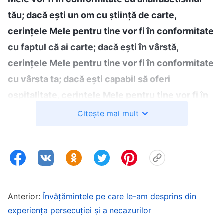
tău; dacă ești un om cu știință de carte,
cerințele Mele pentru tine vor fi în conformitate
cu faptul că ai carte; dacă ești în vârstă,
cerințele Mele pentru tine vor fi în conformitate
cu vârsta ta; dacă ești capabil să oferi
ospitalitate, cerințele Mele pentru tine vor fi în
conformitate cu această abilitate; dacă spui că
Citește mai mult
nu poți oferi ospitalitate și poți doar să
îndeplinești o anumită funcție, fie ea
propovăduirea Evangheliei sau îngrijirea
bisericii, ori participarea la celelalte treburi
generale, desăvârșirea ta de către Mine va fi în
Anterior:
Învățămintele pe care le-am desprins din
conformitate cu funcția pe care o îndeplinești.
experiența persecuției și a necazurilor
Să fii credincios, să te supui până la sfârșit și să