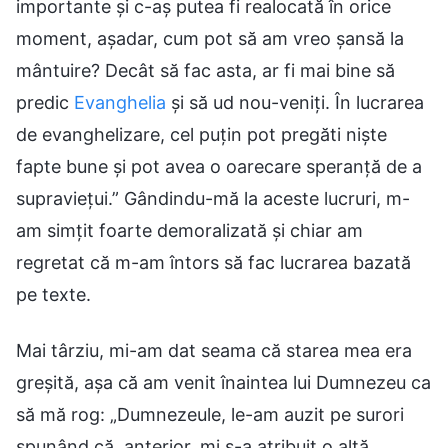
importante și c-aș putea fi realocată în orice
moment, așadar, cum pot să am vreo șansă la
mântuire? Decât să fac asta, ar fi mai bine să
predic
Evanghelia
și să ud nou-veniți. În lucrarea
de evanghelizare, cel puțin pot pregăti niște
fapte bune și pot avea o oarecare speranță de a
supraviețui.” Gândindu-mă la aceste lucruri, m-
am simțit foarte demoralizată și chiar am
regretat că m-am întors să fac lucrarea bazată
pe texte.
Mai târziu, mi-am dat seama că starea mea era
greșită, așa că am venit înaintea lui Dumnezeu ca
să mă rog: „Dumnezeule, le-am auzit pe surori
spunând că, anterior, mi s-a atribuit o altă