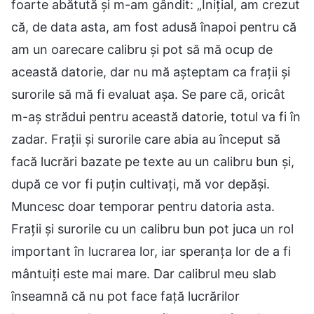
foarte abătută și m-am gândit: „Inițial, am crezut
că, de data asta, am fost adusă înapoi pentru că
am un oarecare calibru și pot să mă ocup de
această datorie, dar nu mă așteptam ca frații și
surorile să mă fi evaluat așa. Se pare că, oricât
m-aș strădui pentru această datorie, totul va fi în
zadar. Frații și surorile care abia au început să
facă lucrări bazate pe texte au un calibru bun și,
după ce vor fi puțin cultivați, mă vor depăși.
Muncesc doar temporar pentru datoria asta.
Frații și surorile cu un calibru bun pot juca un rol
important în lucrarea lor, iar speranța lor de a fi
mântuiți este mai mare. Dar calibrul meu slab
înseamnă că nu pot face față lucrărilor