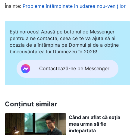
Înainte:
Probleme întâmpinate în udarea nou-veniților
cauți să ai iubirea supremă pentru Dumnezeu –
aceasta este ceea ce trebuie să realizezi și nu
există practici mai bune decât aceste trei
Ești norocos! Apasă pe butonul de Messenger
lucruri
”
pentru a ne contacta, ceea ce te va ajuta să ai
(Cuvântul, Vol. 1: Arătarea și lucrarea lui
ocazia de a întâmpina pe Domnul și de a obține
Dumnezeu, „Restaurarea vieții normale a omului și
binecuvântarea lui Dumnezeu în 2026!
.
conducerea lui către o destinație minunată”)
Cuvintele lui Dumnezeu m-au mișcat cu
Contactează-ne pe Messenger
adevărat. Dumnezeu a pregătit pentru fiecare
ocazia de a fi mântuit și, indiferent dacă este
slab sau bun calibrul unui om sau dacă e bătrân
Conținut similar
sau tânăr, Dumnezeu are cerințe de la fiecare
persoană în funcție de statura sa reală și în
Când am aflat că soția
mea urma să fie
funcție de calibrul său real și rânduiește îndatoriri
îndepărtată
adecvate pentru fiecare persoană. Indiferent ce