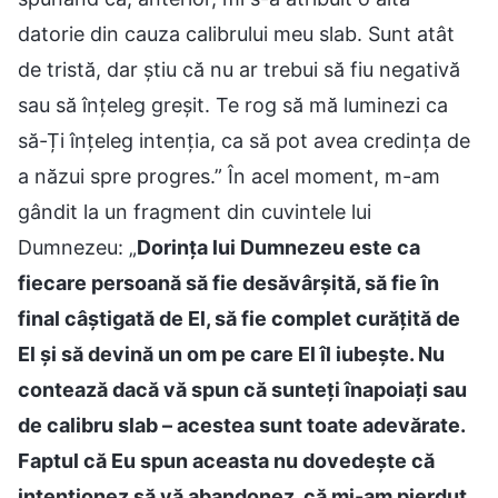
datorie din cauza calibrului meu slab. Sunt atât
de tristă, dar știu că nu ar trebui să fiu negativă
sau să înțeleg greșit. Te rog să mă luminezi ca
să-Ți înțeleg intenția, ca să pot avea credința de
a năzui spre progres.” În acel moment, m-am
gândit la un fragment din cuvintele lui
Dumnezeu: „
Dorința lui Dumnezeu este ca
fiecare persoană să fie desăvârșită, să fie în
final câștigată de El, să fie complet curățită de
El și să devină un om pe care El îl iubește. Nu
contează dacă vă spun că sunteți înapoiați sau
de calibru slab – acestea sunt toate adevărate.
Faptul că Eu spun aceasta nu dovedește că
intenționez să vă abandonez, că mi-am pierdut