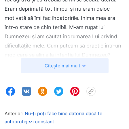
Eram deprimată tot timpul și nu eram deloc
motivată să îmi fac îndatoririle. Inima mea era
într-o stare de chin teribil. M-am rugat lui
Dumnezeu și am căutat îndrumarea Lui privind
dificultățile mele. Cum puteam să practic într-un
mod care se alinia la intenția lui Dumnezeu?
Citește mai mult
Mai târziu, am citit cuvintele lui Dumnezeu:
„
Spune-Mi, nu este sortit deja când cineva va
face o anumită boală, cum va fi sănătatea lui la o
anumită vârstă și dacă va face vreo boală
majoră sau gravă? Ba da, și acest lucru este
Anterior:
Nu-ți poți face bine datoria dacă te
sigur. Nu vom discuta acum despre felul în care
autoprotejezi constant
Dumnezeu predestinează aceste lucruri pentru