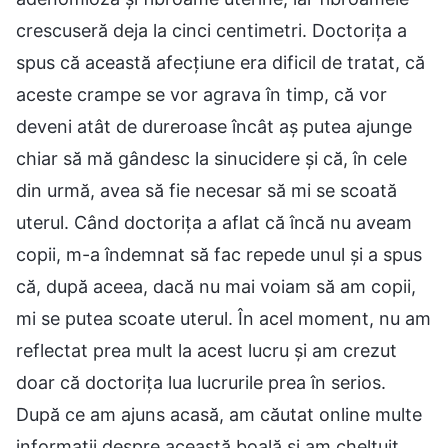
crescuseră deja la cinci centimetri. Doctorița a
spus că această afecțiune era dificil de tratat, că
aceste crampe se vor agrava în timp, că vor
deveni atât de dureroase încât aș putea ajunge
chiar să mă gândesc la sinucidere și că, în cele
din urmă, avea să fie necesar să mi se scoată
uterul. Când doctorița a aflat că încă nu aveam
copii, m-a îndemnat să fac repede unul și a spus
că, după aceea, dacă nu mai voiam să am copii,
mi se putea scoate uterul. În acel moment, nu am
reflectat prea mult la acest lucru și am crezut
doar că doctorița lua lucrurile prea în serios.
După ce am ajuns acasă, am căutat online multe
informații despre această boală și am cheltuit