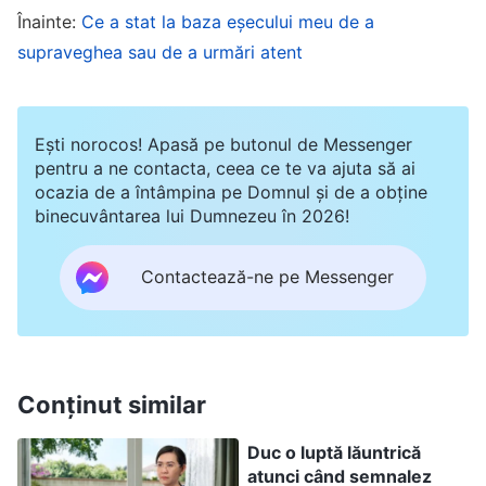
Înainte:
Ce a stat la baza eșecului meu de a
tine; înfățișarea oamenilor, trăsăturile lor, forma
supraveghea sau de a urmări atent
corpului și data nașterii sunt lucruri știute clar
de toți. Acei ghicitori și astrologi non-
credincioși și cei care pot citi în stele și în
Ești norocos! Apasă pe butonul de Messenger
palmele, chipurile și datele de naștere ale
pentru a ne contacta, ceea ce te va ajuta să ai
ocazia de a întâmpina pe Domnul și de a obține
oamenilor atunci când aceștia din urmă vor
binecuvântarea lui Dumnezeu în 2026!
suferi un dezastru și vor întâmpina vreo
nenorocire – aceste lucruri au fost deja
Contactează-ne pe Messenger
stabilite. […] Felul în care va fi sănătatea cuiva
la o anumită vârstă sau dacă va face o boală
gravă, toate sunt rânduite de Dumnezeu. Non-
Conținut similar
credincioșii nu cred în Dumnezeu și se duc să
caute pe cineva care să le vadă aceste lucruri
Duc o luptă lăuntrică
în palmă, în datele de naștere și pe chipurile lor,
atunci când semnalez