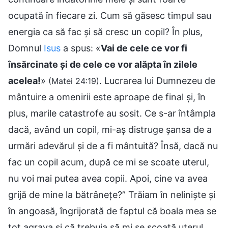
ocupată în fiecare zi. Cum să găsesc timpul sau
energia ca să fac și să cresc un copil? În plus,
Domnul
Isus
a spus: «
Vai de cele ce vor fi
însărcinate și de cele ce vor alăpta în zilele
acelea!
»
. Lucrarea lui Dumnezeu de
(Matei 24:19)
mântuire a omenirii este aproape de final și, în
plus, marile catastrofe au sosit. Ce s-ar întâmpla
dacă, având un copil, mi-aș distruge șansa de a
urmări adevărul și de a fi mântuită? Însă, dacă nu
fac un copil acum, după ce mi se scoate uterul,
nu voi mai putea avea copii. Apoi, cine va avea
grijă de mine la bătrânețe?” Trăiam în neliniște și
în angoasă, îngrijorată de faptul că boala mea se
tot agrava și că trebuia să mi se scoată uterul.