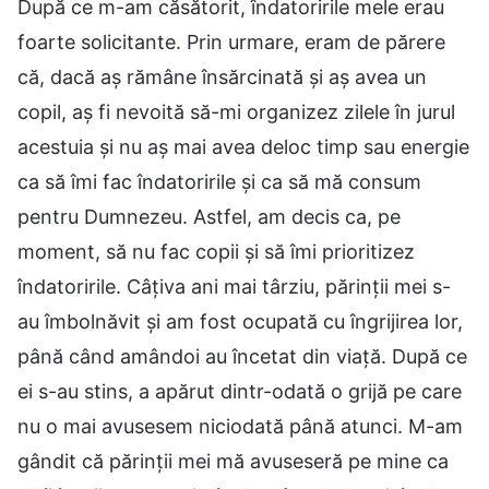
După ce m-am căsătorit, îndatoririle mele erau
foarte solicitante. Prin urmare, eram de părere
că, dacă aș rămâne însărcinată și aș avea un
copil, aș fi nevoită să-mi organizez zilele în jurul
acestuia și nu aș mai avea deloc timp sau energie
ca să îmi fac îndatoririle și ca să mă consum
pentru Dumnezeu. Astfel, am decis ca, pe
moment, să nu fac copii și să îmi prioritizez
îndatoririle. Câțiva ani mai târziu, părinții mei s-
au îmbolnăvit și am fost ocupată cu îngrijirea lor,
până când amândoi au încetat din viață. După ce
ei s-au stins, a apărut dintr-odată o grijă pe care
nu o mai avusesem niciodată până atunci. M-am
gândit că părinții mei mă avuseseră pe mine ca