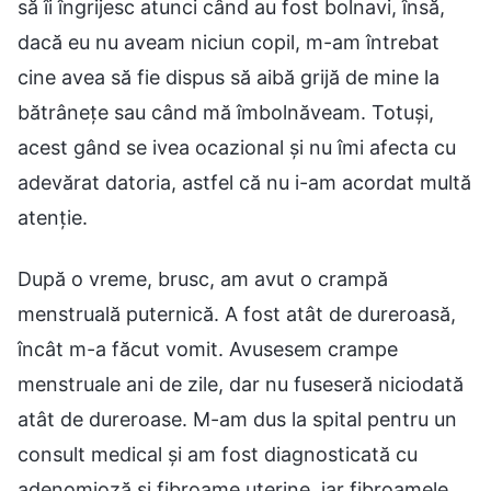
să îi îngrijesc atunci când au fost bolnavi, însă,
dacă eu nu aveam niciun copil, m-am întrebat
cine avea să fie dispus să aibă grijă de mine la
bătrânețe sau când mă îmbolnăveam. Totuși,
acest gând se ivea ocazional și nu îmi afecta cu
adevărat datoria, astfel că nu i-am acordat multă
atenție.
După o vreme, brusc, am avut o crampă
menstruală puternică. A fost atât de dureroasă,
încât m-a făcut vomit. Avusesem crampe
menstruale ani de zile, dar nu fuseseră niciodată
atât de dureroase. M-am dus la spital pentru un
consult medical și am fost diagnosticată cu
adenomioză și fibroame uterine, iar fibroamele