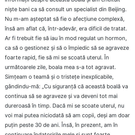
niște bani ca să consult un specialist din Beijing.
Nu m-am așteptat să fie o afecțiune complexă,
însă am aflat că, într-adevăr, era dificil de tratat.
Ar fi trebuit fie să iau în mod regulat un hormon,
ca să o gestionez și să o împiedic să se agraveze
foarte rapid, fie să mi se scoată uterul. În
următoarele zile, boala mea s-a tot agravat.
Simțeam o teamă și o tristețe inexplicabile,
gândindu-mă: „Cu siguranță că această boală va
continua să se agraveze și va deveni tot mai
dureroasă în timp. Dacă mi se scoate uterul, nu
voi mai putea niciodată să am copii, deși am doar
puțin peste 30 de ani. Însă, în prezent, am în
continuare îndatoririle mele și sunt foarte