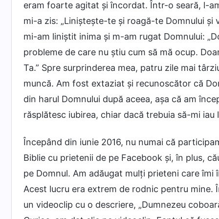
eram foarte agitat și încordat. Într-o seară, l-a
mi-a zis: „Liniștește-te și roagă-te Domnului și
mi-am liniștit inima și m-am rugat Domnului: „D
probleme de care nu știu cum să mă ocup. Doam
Ta.” Spre surprinderea mea, patru zile mai târzi
muncă. Am fost extaziat și recunoscător că Dom
din harul Domnului după aceea, așa că am început
răsplătesc iubirea, chiar dacă trebuia să-mi iau 
Începând din iunie 2016, nu numai că participam 
Biblie cu prietenii de pe Facebook și, în plus,
pe Domnul. Am adăugat mulți prieteni care îmi î
Acest lucru era extrem de rodnic pentru mine. 
un videoclip cu o descriere, „Dumnezeu coboară 