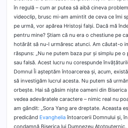
în regulă – cum ar putea să aibă cineva proble
videoclip, brusc mi-am amintit de ceva ce îmi sp
pe urmă, vor apărea Hristoși falși. Dacă mă înde
pentru mine? Știam că nu era o chestiune pe ca
hotărât să nu-l urmăresc atunci. Am căutat-o im
răspuns: „Nu ne putem baza pur și simplu pe o p
sau falsă. Acest lucru nu corespunde învățăturil
Domnul Îi așteptăm întoarcerea și, acum, există
să investigăm lucrul acesta. Nu putem să urmă
orbește. Hai să găsim niște oameni din Biseric
vedea adevăratele caractere – nimic real nu poate 
am gândit: „Sora Yang are dreptate. Aceasta es
predicând
Evanghelia
întoarcerii Domnului și, în
condamnă Biserica lui Dumnezeu Atotputernic, su