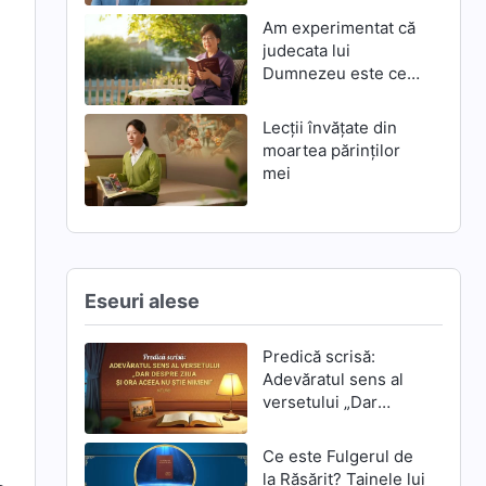
Am experimentat că
judecata lui
Dumnezeu este cea
mai mare mântuire
Lecții învățate din
moartea părinților
mei
I
Eseuri alese
Predică scrisă:
Adevăratul sens al
versetului „Dar
despre ziua și ora
aceea nu știe
Ce este Fulgerul de
nimeni”
la Răsărit? Tainele lui