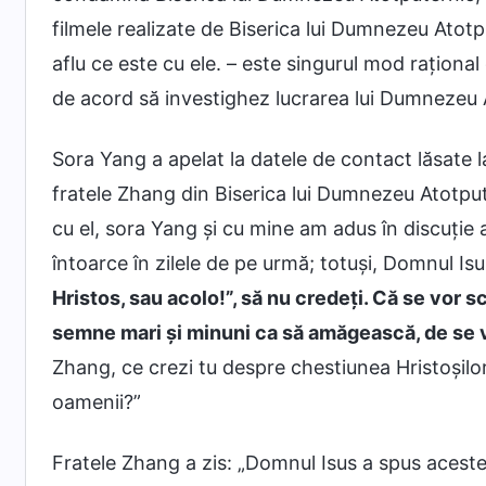
filmele realizate de Biserica lui Dumnezeu Atotp
aflu ce este cu ele. – este singurul mod raționa
de acord să investighez lucrarea lui Dumnezeu 
Sora Yang a apelat la datele de contact lăsate la 
fratele Zhang din Biserica lui Dumnezeu Atotpu
cu el, sora Yang și cu mine am adus în discuți
întoarce în zilele de pe urmă; totuși, Domnul Isu
Hristos, sau acolo!”, să nu credeți. Că se vor s
semne mari și minuni ca să amăgească, de se va
Zhang, ce crezi tu despre chestiunea Hristoșilor
oamenii?”
Fratele Zhang a zis: „Domnul Isus a spus aceste 