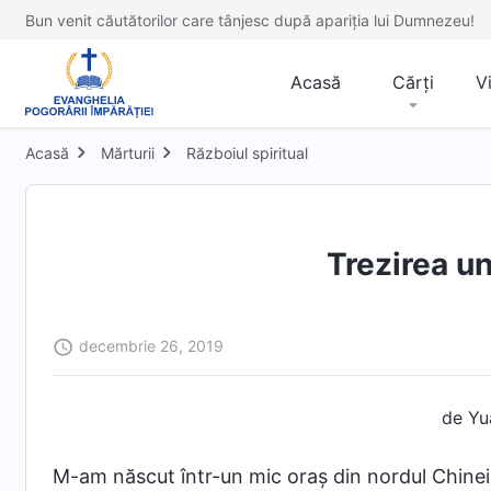
Bun venit căutătorilor care tânjesc după apariția lui Dumnezeu!
Acasă
Cărți
V
Acasă
Mărturii
Războiul spiritual
Trezirea un
decembrie 26, 2019
de Yua
M-am născut într-un mic oraș din nordul Chinei și