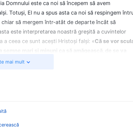
 Voia Domnului este ca noi să începem să avem
lși. Totuși, El nu a spus asta ca noi să respingem într
 chiar să mergem într-atât de departe încât să
a este interpretarea noastră greșită a cuvintelor
 a ceea ce sunt acești Hristoși falși: «
Că se vor scul
 da semne mari și minuni ca să amăgească, de se va
 evidente ale Hristoșilor falși constă în faptul că imită
te mai mult
 miracole, vindecă boli și izgonesc demoni. Acestea
înșelători și răi, iar acestea sunt trăsăturile lor
unt și mai specifice și mai incisive cu privire la
mnezeu Atotputernic a zis: «
Dacă, în prezent, trebuie s
ă facă minuni, să alunge demoni, să vindece bolnavii
ită
oană pretinde că vine de la Isus, atunci ar fi vorba
 cerească
tația acestora a lui Isus. Reține! Dumnezeu nu repetă