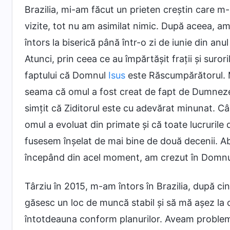
Brazilia, mi-am făcut un prieten creștin care m-a
vizite, tot nu am asimilat nimic. După aceea, 
întors la biserică până într-o zi de iunie din an
Atunci, prin ceea ce au împărtășit frații și suror
faptului că Domnul
Isus
este Răscumpărătorul. M
seama că omul a fost creat de fapt de Dumneze
simțit că Ziditorul este cu adevărat minunat. C
omul a evoluat din primate și că toate lucrurile
fusesem înșelat de mai bine de două decenii. Ab
începând din acel moment, am crezut în Domnul
Târziu în 2015, m-am întors în Brazilia, după ci
găsesc un loc de muncă stabil și să mă așez la 
întotdeauna conform planurilor. Aveam probleme ș