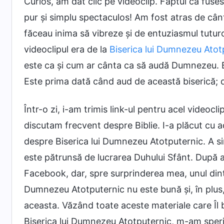
Curios, am dat clic pe videoclip. Faptul că fuse
pur și simplu spectaculos! Am fost atras de cânt
făceau inima să vibreze și de entuziasmul tutur
videoclipul era de la
Biserica lui Dumnezeu Atot
este ca și cum ar cânta ca să audă Dumnezeu. B
Este prima dată când aud de această biserică; da
Într-o zi, i-am trimis link-ul pentru acel videoc
discutam frecvent despre Biblie. I-a plăcut cu ad
despre Biserica lui Dumnezeu Atotputernic. A sim
este pătrunsă de lucrarea Duhului Sfânt. După 
Facebook, dar, spre surprinderea mea, unul dintre
Dumnezeu Atotputernic nu este bună și, în plus, 
aceasta. Văzând toate aceste materiale care Î
Biserica lui Dumnezeu Atotputernic, m-am speri