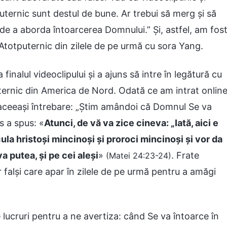
uternic sunt destul de bune. Ar trebui să merg și să
l de a aborda întoarcerea Domnului.” Și, astfel, am fos
Atotputernic din zilele de pe urmă cu sora Yang.
finalul videoclipului și a ajuns să intre în legătură cu
ternic din America de Nord. Odată ce am intrat onlin
e aceeași întrebare: „Știm amândoi că Domnul Se va
s a spus: «
Atunci, de vă va zice cineva: „Iată, aici e
cula hristoşi mincinoși și proroci mincinoși și vor da
 putea, și pe cei aleși
»
. Frate
(Matei 24:23-24)
 falși care apar în zilele de pe urmă pentru a amăgi
lucruri pentru a ne avertiza: când Se va întoarce în