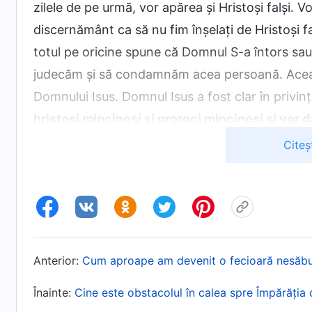
zilele de pe urmă, vor apărea și Hristoși falși.
discernământ ca să nu fim înșelați de Hristoși fa
totul pe oricine spune că Domnul S-a întors sau
judecăm și să condamnăm acea persoană. Aceast
Domnului Isus. Domnul Isus a fost clar în privința
hristoşi mincinoși și proroci mincinoși și vor
putea, și pe cei aleși
»
. Trăsăturile
(Matei 24:24)
Citeș
lucrarea Domnului Isus, arată semne, săvârșesc
sunt domeniile în care Hristoșii falși sunt cei mai 
principale. Cuvintele lui Dumnezeu Atotputernic s
manifestările și trăsăturile Hristoșilor falși. Du
apară o persoană capabilă să arate semne și s
Anterior:
Cum aproape am devenit o fecioară nesăbu
și să facă multe miracole, iar dacă această pers
Înainte:
Cine este obstacolul în calea spre Împărăția
despre un fals realizat de duhurile rele și imi