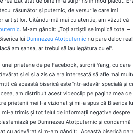
se realizat atât de bine m-a surprins în mod plăcut. Er
ecul răsunător și puternic, de versurile care îmi
or artiștilor. Uitându-mă mai cu atenție, am văzut că
puternic
. M-am gândit: „Toți artiștii se implică total –
iserica lui
Dumnezeu Atotputernic
nu pare deloc rea!
că am șansa, ar trebui să iau legătura cu ei”.
lip unei prietene de pe Facebook, surorii Yang, cu care
evărat și ei și a zis că era interesată să afle mai mult
țit că această biserică este într-adevăr specială și c
aceea, am distribuit acest videoclip pe pagina mea de
 prietenii mei l-a vizionat și mi-a spus că Biserica lu
mi-a trimis și tot felul de informații negative despre
l blasfemiază pe Dumnezeu Atotputernic și condamnă
at cu adevărat și m-am gândit: „Această biserică par