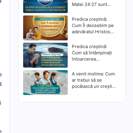
a
Matei 24:27 sunt
dezvăluite
Predica creștină:
Cum Îl deosebim pe
adevăratul Hristos
de falși hristoși
Predica creștină:
Cum să întâmpinați
întoarcerea
Domnului în zilele de
pe urmă când au
A venit molima: Cum
e
venit zilele lui Noe
ar trebui să se
ă
pocăiască un creștin
pentru a primi
protecția lui
i
Dumnezeu?
e