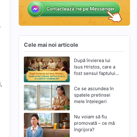
.
Cele mai noi articole
După învierea lui
Isus Hristos, care a
fost sensul faptului
că li S-a arătat
,
oamenilor?
Ce se ascundea în
spatele pretinsei
mele înțelegeri
Nu voiam să fiu
promovată – ce mă
îngrijora?