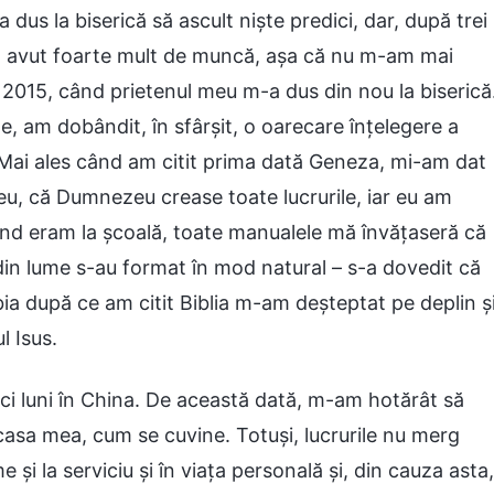
 dus la biserică să ascult niște predici, dar, după trei
am avut foarte mult de muncă, așa că nu m-am mai
ul 2015, când prietenul meu m-a dus din nou la biserică
ile, am dobândit, în sfârșit, o oarecare înțelegere a
ai ales când am citit prima dată Geneza, mi-am dat
u, că Dumnezeu crease toate lucrurile, iar eu am
ând eram la școală, toate manualele mă învățaseră că
 din lume s-au format în mod natural – s-a dovedit că
ia după ce am citit Biblia m-am deșteptat pe deplin și
 Isus.
nci luni în China. De această dată, m-am hotărât să
casa mea, cum se cuvine. Totuși, lucrurile nu merg
i la serviciu și în viața personală și, din cauza asta,