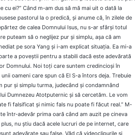
me cu ei?” Când m-am dus să mă mai uit o dată la
usese pastorul la o predică, și anume că, în zilele de
părtez de calea Domnului Isus, nu s-ar sfârși totul
re puteam să o neglijez pur și simplu, așa că am
ediat pe sora Yang și i-am explicat situația. Ea mi-a
arte a poveștii pentru a stabili dacă este adevărată
or Domnului. Noi toți care suntem credincioși în
 unii oameni care spun că El S-a întors deja. Trebuie
m pur și simplu turma, judecând și condamnând
a lui Dumnezeu Atotputernic și să cercetăm. Le vom
fi falsificat și nimic fals nu poate fi făcut real.” M-
te într-adevăr prima oară când am auzit pe cineva
 plus, nu știu dacă acele lucruri de pe internet, care
nt adevărate sau false. Văd că videoclipurile și