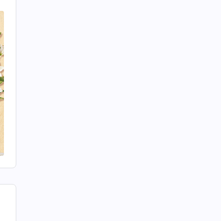
t
i
e