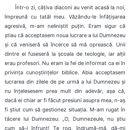
Într-o zi, câțiva diaconi au venit acasă la noi,
împreună cu tatăl meu. Văzându-le înfățișarea
agresivă, m-am neliniștit puțin. Eram sigur că
știau că acceptasem noua lucrare a lui Dumnezeu
și că veniseră să încerce să mă oprească. Unii
dintre ei fuseseră la școala de teologie, iar alții
erau profesori. Nu eram la fel de informat ca ei în
privința cunoștințelor biblice. Abia acceptasem
lucrarea din zilele de pe urmă a lui Dumnezeu și
nu înțelesesem prea mult din adevăr, așa că,
dacă ei chiar ar fi făcut presiuni asupra mea, n-aș
fi știut cum să gestionez situația. M-am rugat în
tăcere lui Dumnezeu: „O, Dumnezeule, nu știu
cum să-i înfrunt! Te rog, îndrumă-mă, dă-mi