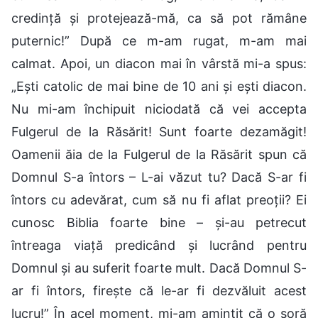
credință și protejează-mă, ca să pot rămâne
puternic!” După ce m-am rugat, m-am mai
calmat. Apoi, un diacon mai în vârstă mi-a spus:
„Ești catolic de mai bine de 10 ani și ești diacon.
Nu mi-am închipuit niciodată că vei accepta
Fulgerul de la Răsărit! Sunt foarte dezamăgit!
Oamenii ăia de la Fulgerul de la Răsărit spun că
Domnul S-a întors – L-ai văzut tu? Dacă S-ar fi
întors cu adevărat, cum să nu fi aflat preoții? Ei
cunosc Biblia foarte bine – și-au petrecut
întreaga viață predicând și lucrând pentru
Domnul și au suferit foarte mult. Dacă Domnul S-
ar fi întors, firește că le-ar fi dezvăluit acest
lucru!” În acel moment, mi-am amintit că o soră