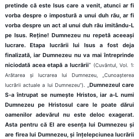
pretinde că este Isus care a venit, atunci ar fi
vorba despre o impostură a unui duh rău, ar fi
vorba despre un act al unui duh rău imitându-L
pe Isus. Reține! Dumnezeu nu repetă aceeași
lucrare. Etapa lucrării lui Isus a fost deja
finalizată, iar Dumnezeu nu va mai întreprinde
niciodată acea etapă a lucrării
”
(Cuvântul, Vol. 1:
Arătarea și lucrarea lui Dumnezeu, „Cunoașterea
. „
Dumnezeul care
lucrării actuale a lui Dumnezeu”)
S-a întrupat se numește Hristos, iar a-L numi
Dumnezeu pe Hristosul care le poate dărui
oamenilor adevărul nu este deloc exagerat.
Asta pentru că El are esența lui Dumnezeu și
are firea lui Dumnezeu, și înțelepciunea lucrării