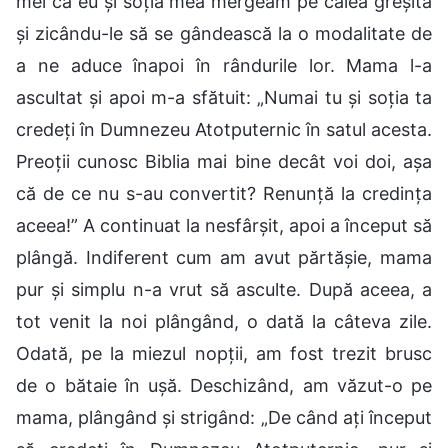
mei că eu și soția mea mergeam pe calea greșită
și zicându-le să se gândească la o modalitate de
a ne aduce înapoi în rândurile lor. Mama l-a
ascultat și apoi m-a sfătuit: „Numai tu și soția ta
credeți în Dumnezeu Atotputernic în satul acesta.
Preoții cunosc Biblia mai bine decât voi doi, așa
că de ce nu s-au convertit? Renunță la credința
aceea!” A continuat la nesfârșit, apoi a început să
plângă. Indiferent cum am avut părtășie, mama
pur și simplu n-a vrut să asculte. După aceea, a
tot venit la noi plângând, o dată la câteva zile.
Odată, pe la miezul nopții, am fost trezit brusc
de o bătaie în ușă. Deschizând, am văzut-o pe
mama, plângând și strigând: „De când ați început