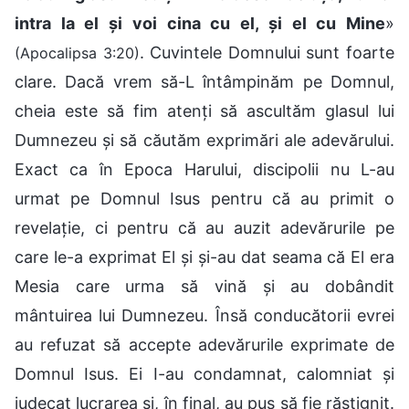
intra la el și voi cina cu el, și el cu Mine
»
. Cuvintele Domnului sunt foarte
(Apocalipsa 3:20)
clare. Dacă vrem să-L întâmpinăm pe Domnul,
cheia este să fim atenți să ascultăm glasul lui
Dumnezeu și să căutăm exprimări ale adevărului.
Exact ca în Epoca Harului, discipolii nu L-au
urmat pe Domnul Isus pentru că au primit o
revelație, ci pentru că au auzit adevărurile pe
care le-a exprimat El și și-au dat seama că El era
Mesia care urma să vină și au dobândit
mântuirea lui Dumnezeu. Însă conducătorii evrei
au refuzat să accepte adevărurile exprimate de
Domnul Isus. Ei I-au condamnat, calomniat și
judecat lucrarea și, în final, au pus să fie răstignit.