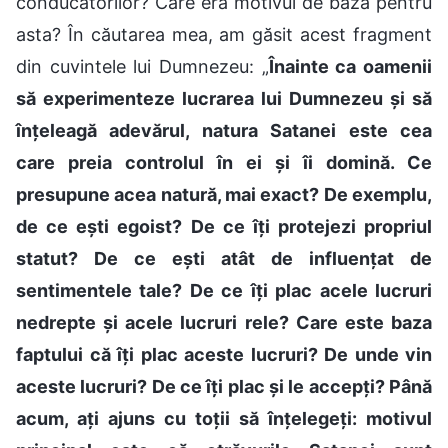
conducătorilor? Care era motivul de bază pentru
asta? În căutarea mea, am găsit acest fragment
din cuvintele lui Dumnezeu: „
Înainte ca oamenii
să experimenteze lucrarea lui Dumnezeu și să
înțeleagă adevărul, natura Satanei este cea
care preia controlul în ei și îi domină. Ce
presupune acea natură, mai exact? De exemplu,
de ce ești egoist? De ce îți protejezi propriul
statut? De ce ești atât de influențat de
sentimentele tale? De ce îți plac acele lucruri
nedrepte și acele lucruri rele? Care este baza
faptului că îți plac aceste lucruri? De unde vin
aceste lucruri? De ce îți plac și le accepți? Până
acum, ați ajuns cu toții să înțelegeți: motivul