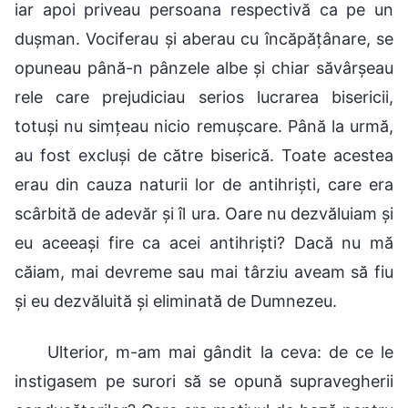
iar apoi priveau persoana respectivă ca pe un
dușman. Vociferau și aberau cu încăpățânare, se
opuneau până-n pânzele albe și chiar săvârșeau
rele care prejudiciau serios lucrarea bisericii,
totuși nu simțeau nicio remușcare. Până la urmă,
au fost excluși de către biserică. Toate acestea
erau din cauza naturii lor de antihriști, care era
scârbită de adevăr și îl ura. Oare nu dezvăluiam și
eu aceeași fire ca acei antihriști? Dacă nu mă
căiam, mai devreme sau mai târziu aveam să fiu
și eu dezvăluită și eliminată de Dumnezeu.
Ulterior, m-am mai gândit la ceva: de ce le
instigasem pe surori să se opună supravegherii