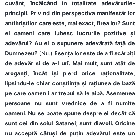
cuvânt, încălcând în totalitate adevărurile-
principii. Privind din perspectiva manifestărilor
antihriștilor, care este, mai exact, firea lor? Sunt
ei oameni care iubesc lucrurile pozitive și
adevărul? Au ei o supunere adevărată față de
Dumnezeu?
(Nu.)
Esența lor este de a fi scârbiți
de adevăr și de a-l urî. Mai mult, sunt atât de
aroganți, încât își pierd orice raționalitate,
lipsindu-le chiar conștiința și rațiunea de bază
pe care oamenii ar trebui să le aibă. Asemenea
persoane nu sunt vrednice de a fi numite
oameni. Nu se poate spune despre ei decât că
sunt cei din soiul Satanei; sunt diavoli. Oricine
nu acceptă câtuși de puțin adevărul este un