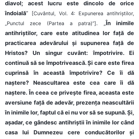
diavol; acest lucru este dincolo de orice
îndoială
”
[Cuvântul, Vol. 4: Expunerea antihriștilor,
. „
În inimile
„Punctul zece (Partea a patra)”]
antihriștilor, care este atitudinea lor față de
practicarea adevărului și supunerea față de
Hristos? Un singur cuvânt: împotrivire. Ei
continuă să se împotrivească. Și care este firea
cuprinsă în această împotrivire? Ce îi dă
naștere? Neascultarea este cea care îi dă
naștere. În ceea ce privește firea, aceasta este
aversiune față de adevăr, prezența neascultării
în inimile lor, faptul că ei nu vor să se supună. Și,
așadar, ce gândesc antihriștii în inimile lor când
casa lui Dumnezeu cere conducătorilor și