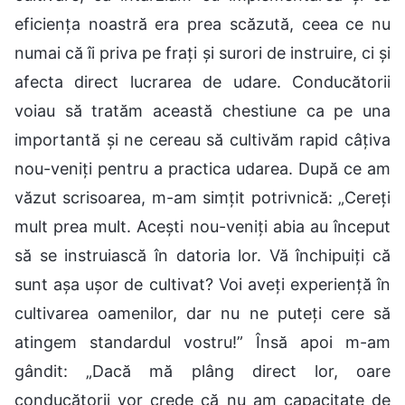
eficiența noastră era prea scăzută, ceea ce nu
numai că îi priva pe frați și surori de instruire, ci și
afecta direct lucrarea de udare. Conducătorii
voiau să tratăm această chestiune ca pe una
importantă și ne cereau să cultivăm rapid câțiva
nou-veniți pentru a practica udarea. După ce am
văzut scrisoarea, m-am simțit potrivnică: „Cereți
mult prea mult. Acești nou-veniți abia au început
să se instruiască în datoria lor. Vă închipuiți că
sunt așa ușor de cultivat? Voi aveți experiență în
cultivarea oamenilor, dar nu ne puteți cere să
atingem standardul vostru!” Însă apoi m-am
gândit: „Dacă mă plâng direct lor, oare
conducătorii vor crede că nu am capacitate de