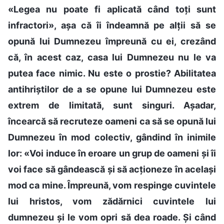
«Legea nu poate fi aplicată când toți sunt
infractori», așa că îi îndeamnă pe alții să se
opună lui Dumnezeu împreună cu ei, crezând
că, în acest caz, casa lui Dumnezeu nu le va
putea face nimic. Nu este o prostie? Abilitatea
antihriștilor de a se opune lui Dumnezeu este
extrem de limitată, sunt singuri. Așadar,
încearcă să recruteze oameni ca să se opună lui
Dumnezeu în mod colectiv, gândind în inimile
lor: «Voi induce în eroare un grup de oameni și îi
voi face să gândească și să acționeze în același
mod ca mine. Împreună, vom respinge cuvintele
lui hristos, vom zădărnici cuvintele lui
dumnezeu și le vom opri să dea roade. Și când