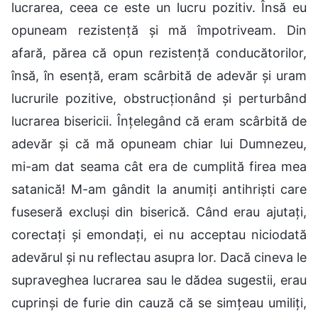
lucrarea, ceea ce este un lucru pozitiv. Însă eu
opuneam rezistență și mă împotriveam. Din
afară, părea că opun rezistență conducătorilor,
însă, în esență, eram scârbită de adevăr și uram
lucrurile pozitive, obstrucționând și perturbând
lucrarea bisericii. Înțelegând că eram scârbită de
adevăr și că mă opuneam chiar lui Dumnezeu,
mi-am dat seama cât era de cumplită firea mea
satanică! M-am gândit la anumiți antihriști care
fuseseră excluși din biserică. Când erau ajutați,
corectați și emondați, ei nu acceptau niciodată
adevărul și nu reflectau asupra lor. Dacă cineva le
supraveghea lucrarea sau le dădea sugestii, erau
cuprinși de furie din cauză că se simțeau umiliți,