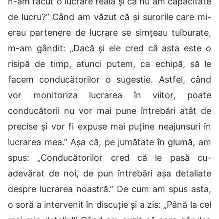
n-am făcut o lucrare reală și că nu am capacitate
de lucru?” Când am văzut că și surorile care mi-
erau partenere de lucrare se simțeau tulburate,
m-am gândit: „Dacă și ele cred că asta este o
risipă de timp, atunci putem, ca echipă, să le
facem conducătorilor o sugestie. Astfel, când
vor monitoriza lucrarea în viitor, poate
conducătorii nu vor mai pune întrebări atât de
precise și vor fi expuse mai puține neajunsuri în
lucrarea mea.” Așa că, pe jumătate în glumă, am
spus: „Conducătorilor cred că le pasă cu-
adevărat de noi, de pun întrebări așa detaliate
despre lucrarea noastră.” De cum am spus asta,
o soră a intervenit în discuție și a zis: „Până la cel