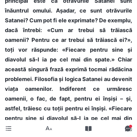
principal este că otrăvurile Satanei sunt
înăuntrul omului. Așadar, ce sunt otrăvurile
Satanei? Cum pot fi ele exprimate? De exemplu,
dacă întrebi: «Cum ar trebui să trăiască
oamenii? Pentru ce ar trebui să trăiască ei?»,
toți vor răspunde: «Fiecare pentru sine și
diavolul să-l ia pe cel mai din spate.» Chiar
această singură frază exprimă tocmai rădăcina
problemei. Filosofia și logica Satanei au devenit
viața oamenilor. Indiferent ce urmăresc
oamenii, o fac, de fapt, pentru ei înșiși – și,
astfel, trăiesc cu toții pentru ei înșiși. «Fiecare
pentru sine și diavolul să-l ia pe cel mai din
spate» – aceasta este filosofia de viață a omului