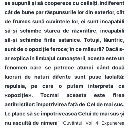
se supună și să coopereze cu ceilalți, indiferent
cât de bune par răspunsurile lor din exterior, cât
de frumos sună cuvintele lor, ei sunt incapabili
să-și schimbe starea de răzvrătire, incapabili
să-și schimbe firile satanice. Totuși, lăuntric,
sunt de o opoziție feroce; în ce măsură? Dacă s-
ar explica în limbajul cunoașterii, acesta este un
fenomen care se petrece atunci când două
lucruri de naturi diferite sunt puse laolaltă:
repulsia, pe care o putem interpreta ca
«opoziție». Tocmai aceasta este firea
antihriștilor: împotrivirea față de Cel de mai sus.
Le place să se împotrivească Celui de mai sus și
nu ascultă de nimeni
”
[Cuvântul, Vol. 4: Expunerea