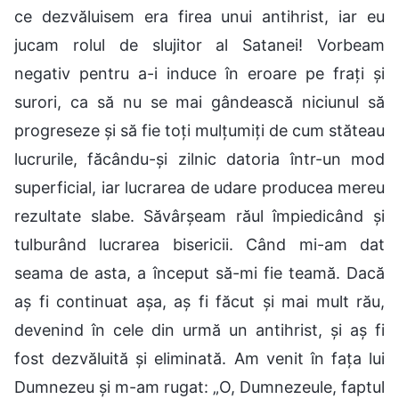
ce dezvăluisem era firea unui antihrist, iar eu
jucam rolul de slujitor al Satanei! Vorbeam
negativ pentru a-i induce în eroare pe frați și
surori, ca să nu se mai gândească niciunul să
progreseze și să fie toți mulțumiți de cum stăteau
lucrurile, făcându-și zilnic datoria într-un mod
superficial, iar lucrarea de udare producea mereu
rezultate slabe. Săvârșeam răul împiedicând și
tulburând lucrarea bisericii. Când mi-am dat
seama de asta, a început să-mi fie teamă. Dacă
aș fi continuat așa, aș fi făcut și mai mult rău,
devenind în cele din urmă un antihrist, și aș fi
fost dezvăluită și eliminată. Am venit în fața lui
Dumnezeu și m-am rugat: „O, Dumnezeule, faptul