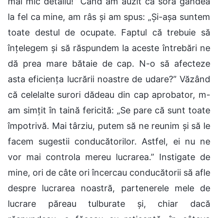
mai mic detaliu!” Când am auzit că sora gândea
la fel ca mine, am râs și am spus: „Și-așa suntem
toate destul de ocupate. Faptul că trebuie să
înțelegem și să răspundem la aceste întrebări ne
dă prea mare bătaie de cap. N-o să afecteze
asta eficiența lucrării noastre de udare?” Văzând
că celelalte surori dădeau din cap aprobator, m-
am simțit în taină fericită: „Se pare că sunt toate
împotrivă. Mai târziu, putem să ne reunim și să le
facem sugestii conducătorilor. Astfel, ei nu ne
vor mai controla mereu lucrarea.” Instigate de
mine, ori de câte ori încercau conducătorii să afle
despre lucrarea noastră, partenerele mele de
lucrare păreau tulburate și, chiar dacă