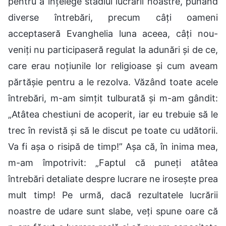
pentru a înțelege stadiul lucrării noastre, punând
diverse întrebări, precum câți oameni
acceptaseră Evanghelia luna aceea, câți nou-
veniți nu participaseră regulat la adunări și de ce,
care erau noțiunile lor religioase și cum aveam
părtășie pentru a le rezolva. Văzând toate acele
întrebări, m-am simțit tulburată și m-am gândit:
„Atâtea chestiuni de acoperit, iar eu trebuie să le
trec în revistă și să le discut pe toate cu udătorii.
Va fi așa o risipă de timp!” Așa că, în inima mea,
m-am împotrivit: „Faptul că puneți atâtea
întrebări detaliate despre lucrare ne irosește prea
mult timp! Pe urmă, dacă rezultatele lucrării
noastre de udare sunt slabe, veți spune oare că