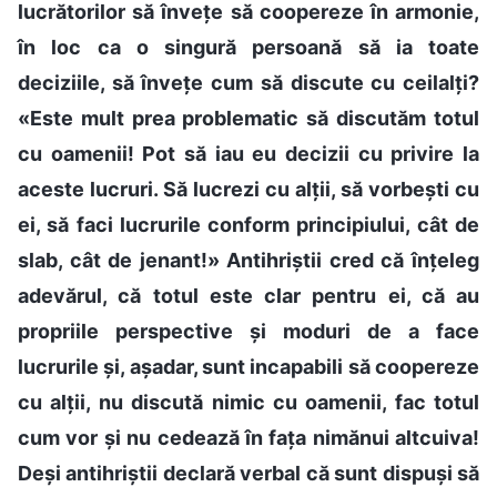
lucrătorilor să învețe să coopereze în armonie,
în loc ca o singură persoană să ia toate
deciziile, să învețe cum să discute cu ceilalți?
«Este mult prea problematic să discutăm totul
cu oamenii! Pot să iau eu decizii cu privire la
aceste lucruri. Să lucrezi cu alții, să vorbești cu
ei, să faci lucrurile conform principiului, cât de
slab, cât de jenant!» Antihriștii cred că înțeleg
adevărul, că totul este clar pentru ei, că au
propriile perspective și moduri de a face
lucrurile și, așadar, sunt incapabili să coopereze
cu alții, nu discută nimic cu oamenii, fac totul
cum vor și nu cedează în fața nimănui altcuiva!
Deși antihriștii declară verbal că sunt dispuși să