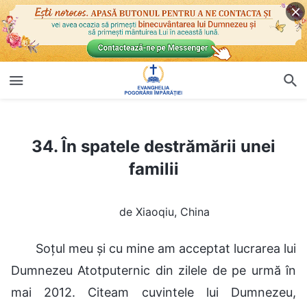
34. În spatele destrămării unei familii
34. În spatele destrămării unei
familii
de Xiaoqiu, China
Soțul meu și cu mine am acceptat lucrarea lui
Dumnezeu Atotputernic din zilele de pe urmă în
mai 2012. Citeam cuvintele lui Dumnezeu,