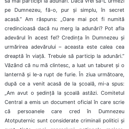
să mai participi la adunări. Dacă vrei să-L urmezi
pe Dumnezeu, fă-o, pur și simplu, în secret
acasă.” Am răspuns: „Oare mai pot fi numită
credincioasă dacă nu merg la adunări? Pot afla
adevărul în acest fel? Credința în Dumnezeu și
urmărirea adevărului – aceasta este calea cea
dreaptă în viață. Trebuie să particip la adunări.”
Văzând că nu mă clintesc, a luat un taburet și o
lanternă și le-a rupt de furie. În ziua următoare,
după ce a venit acasă de la școală, mi-a spus:
„Am avut o ședință la școală astăzi. Comitetul
Central a emis un document oficial în care scrie
că persoanele care cred în Dumnezeu
Atotputernic sunt considerate criminali politici și