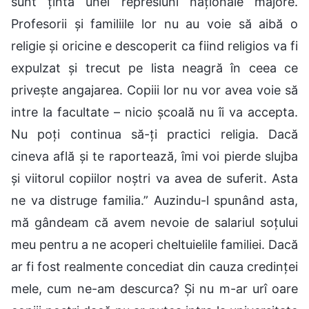
sunt ținta unei represiuni naționale majore.
Profesorii și familiile lor nu au voie să aibă o
religie și oricine e descoperit ca fiind religios va fi
expulzat și trecut pe lista neagră în ceea ce
privește angajarea. Copiii lor nu vor avea voie să
intre la facultate – nicio școală nu îi va accepta.
Nu poți continua să-ți practici religia. Dacă
cineva află și te raportează, îmi voi pierde slujba
și viitorul copiilor noștri va avea de suferit. Asta
ne va distruge familia.” Auzindu-l spunând asta,
mă gândeam că avem nevoie de salariul soțului
meu pentru a ne acoperi cheltuielile familiei. Dacă
ar fi fost realmente concediat din cauza credinței
mele, cum ne-am descurca? Și nu m-ar urî oare