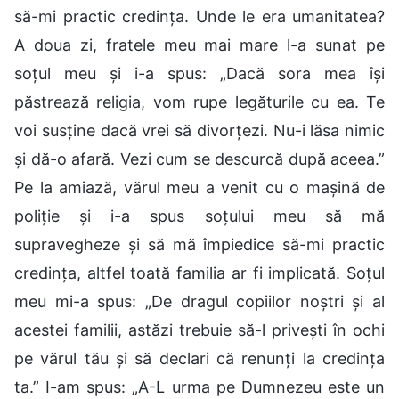
să-mi practic credința. Unde le era umanitatea?
A doua zi, fratele meu mai mare l-a sunat pe
soțul meu și i-a spus: „Dacă sora mea își
păstrează religia, vom rupe legăturile cu ea. Te
voi susține dacă vrei să divorțezi. Nu-i lăsa nimic
și dă-o afară. Vezi cum se descurcă după aceea.”
Pe la amiază, vărul meu a venit cu o mașină de
poliție și i-a spus soțului meu să mă
supravegheze și să mă împiedice să-mi practic
credința, altfel toată familia ar fi implicată. Soțul
meu mi-a spus: „De dragul copiilor noștri și al
acestei familii, astăzi trebuie să-l privești în ochi
pe vărul tău și să declari că renunți la credința
ta.” I-am spus: „A-L urma pe Dumnezeu este un