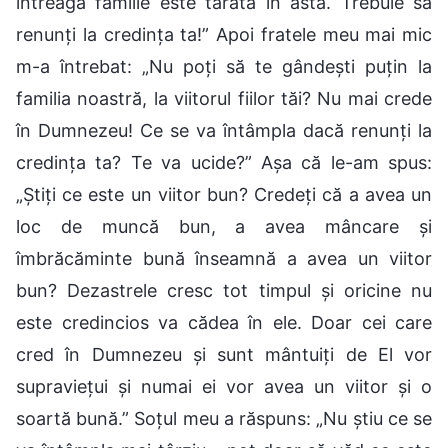
întreaga familie este târâtă în asta. Trebuie să
renunți la credința ta!” Apoi fratele meu mai mic
m-a întrebat: „Nu poți să te gândești puțin la
familia noastră, la viitorul fiilor tăi? Nu mai crede
în Dumnezeu! Ce se va întâmpla dacă renunți la
credința ta? Te va ucide?” Așa că le-am spus:
„Știți ce este un viitor bun? Credeți că a avea un
loc de muncă bun, a avea mâncare și
îmbrăcăminte bună înseamnă a avea un viitor
bun? Dezastrele cresc tot timpul și oricine nu
este credincios va cădea în ele. Doar cei care
cred în Dumnezeu și sunt mântuiți de El vor
supraviețui și numai ei vor avea un viitor și o
soartă bună.” Soțul meu a răspuns: „Nu știu ce se