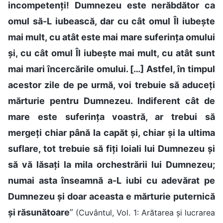
incompetenți! Dumnezeu este nerăbdător ca
omul să-L iubească, dar cu cât omul Îl iubește
mai mult, cu atât este mai mare suferința omului
și, cu cât omul Îl iubește mai mult, cu atât sunt
mai mari încercările omului. […] Astfel, în timpul
acestor zile de pe urmă, voi trebuie să aduceți
mărturie pentru Dumnezeu. Indiferent cât de
mare este suferința voastră, ar trebui să
mergeți chiar până la capăt și, chiar și la ultima
suflare, tot trebuie să fiți loiali lui Dumnezeu și
să vă lăsați la mila orchestrării lui Dumnezeu;
numai asta înseamnă a-L iubi cu adevărat pe
Dumnezeu și doar aceasta e mărturie puternică
și răsunătoare
”
(Cuvântul, Vol. 1: Arătarea și lucrarea