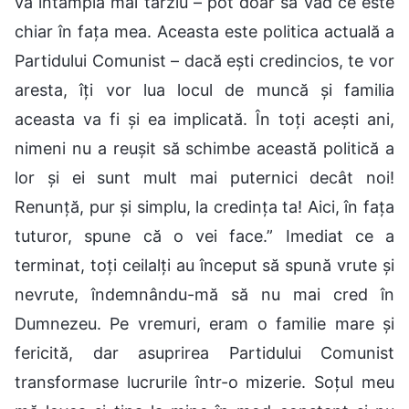
va întâmpla mai târziu – pot doar să văd ce este
chiar în fața mea. Aceasta este politica actuală a
Partidului Comunist – dacă ești credincios, te vor
aresta, îți vor lua locul de muncă și familia
aceasta va fi și ea implicată. În toți acești ani,
nimeni nu a reușit să schimbe această politică a
lor și ei sunt mult mai puternici decât noi!
Renunță, pur și simplu, la credința ta! Aici, în fața
tuturor, spune că o vei face.” Imediat ce a
terminat, toți ceilalți au început să spună vrute și
nevrute, îndemnându-mă să nu mai cred în
Dumnezeu. Pe vremuri, eram o familie mare și
fericită, dar asuprirea Partidului Comunist
transformase lucrurile într-o mizerie. Soțul meu