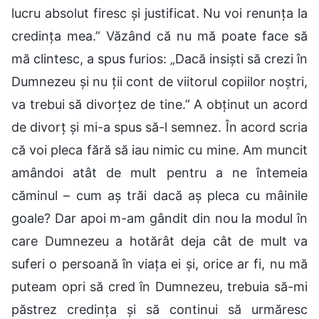
lucru absolut firesc și justificat. Nu voi renunța la
credința mea.” Văzând că nu mă poate face să
mă clintesc, a spus furios: „Dacă insiști să crezi în
Dumnezeu și nu ții cont de viitorul copiilor noștri,
va trebui să divorțez de tine.” A obținut un acord
de divorț și mi-a spus să-l semnez. În acord scria
că voi pleca fără să iau nimic cu mine. Am muncit
amândoi atât de mult pentru a ne întemeia
căminul – cum aș trăi dacă aș pleca cu mâinile
goale? Dar apoi m-am gândit din nou la modul în
care Dumnezeu a hotărât deja cât de mult va
suferi o persoană în viața ei și, orice ar fi, nu mă
puteam opri să cred în Dumnezeu, trebuia să-mi
păstrez credința și să continui să urmăresc