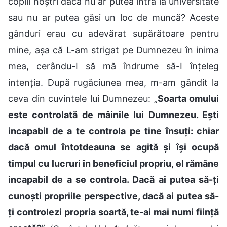
copiii noștri dacă nu ar putea intra la universitate
sau nu ar putea găsi un loc de muncă? Aceste
gânduri erau cu adevărat supărătoare pentru
mine, așa că L-am strigat pe Dumnezeu în inima
mea, cerându-I să mă îndrume să-I înțeleg
intenția. După rugăciunea mea, m-am gândit la
ceva din cuvintele lui Dumnezeu: „
Soarta omului
este controlată de mâinile lui Dumnezeu. Ești
incapabil de a te controla pe tine însuți: chiar
dacă omul întotdeauna se agită și își ocupă
timpul cu lucruri în beneficiul propriu, el rămâne
incapabil de a se controla. Dacă ai putea să-ți
cunoști propriile perspective, dacă ai putea să-
ți controlezi propria soartă, te-ai mai numi ființă