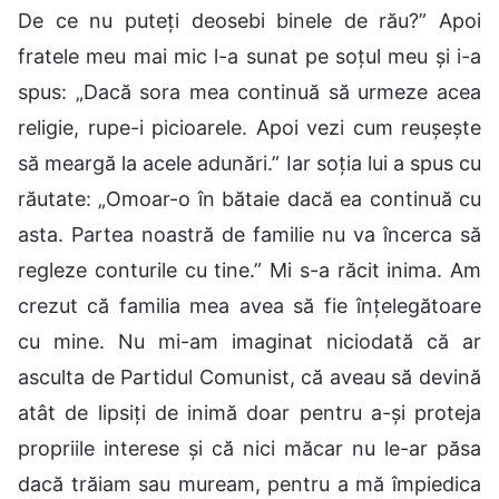
De ce nu puteți deosebi binele de rău?” Apoi
fratele meu mai mic l-a sunat pe soțul meu și i-a
spus: „Dacă sora mea continuă să urmeze acea
religie, rupe-i picioarele. Apoi vezi cum reușește
să meargă la acele adunări.” Iar soția lui a spus cu
răutate: „Omoar-o în bătaie dacă ea continuă cu
asta. Partea noastră de familie nu va încerca să
regleze conturile cu tine.” Mi s-a răcit inima. Am
crezut că familia mea avea să fie înțelegătoare
cu mine. Nu mi-am imaginat niciodată că ar
asculta de Partidul Comunist, că aveau să devină
atât de lipsiți de inimă doar pentru a-și proteja
propriile interese și că nici măcar nu le-ar păsa
dacă trăiam sau muream, pentru a mă împiedica