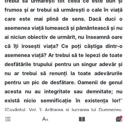
trebui să urmărești tot ceea ce este bun și
frumos și ar trebui să urmărești o cale în viață
care este mai plină de sens. Dacă duci o
asemenea viață lumească și pământească și nu
ai niciun obiectiv de urmărit, nu înseamnă oare
că îți irosești viața? Ce poți câștiga dintr-o
asemenea viață? Ar trebui să te lepezi de toate
desfătările trupului pentru un singur adevăr și
nu ar trebui să renunți la toate adevărurile
pentru un pic de desfătare. Oamenii de genul
acesta nu au integritate sau demnitate; nu
există nicio semnificație în existența lor!
”
(Cuvântul, Vol. 1: Arătarea și lucrarea lui Dumnezeu,
„Experiențele lui Petru: cunoașterea sa despre