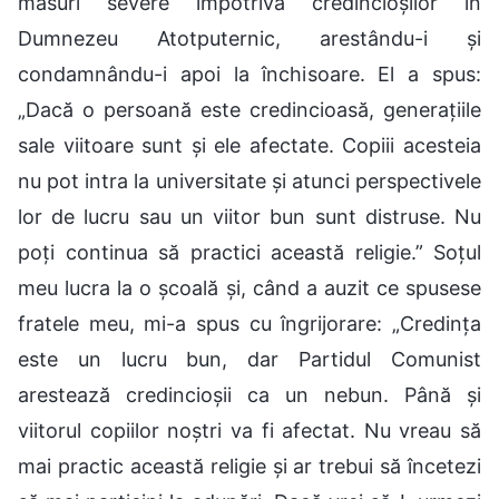
măsuri severe împotriva credincioșilor în
Dumnezeu Atotputernic, arestându-i și
condamnându-i apoi la închisoare. El a spus:
„Dacă o persoană este credincioasă, generațiile
sale viitoare sunt și ele afectate. Copiii acesteia
nu pot intra la universitate și atunci perspectivele
lor de lucru sau un viitor bun sunt distruse. Nu
poți continua să practici această religie.” Soțul
meu lucra la o școală și, când a auzit ce spusese
fratele meu, mi-a spus cu îngrijorare: „Credința
este un lucru bun, dar Partidul Comunist
arestează credincioșii ca un nebun. Până și
viitorul copiilor noștri va fi afectat. Nu vreau să
mai practic această religie și ar trebui să încetezi