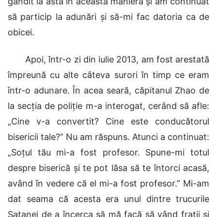
gândit la asta în această manieră și am continuat
să particip la adunări și să-mi fac datoria ca de
obicei.
Apoi, într-o zi din iulie 2013, am fost arestată
împreună cu alte câteva surori în timp ce eram
într-o adunare. În acea seară, căpitanul Zhao de
la secția de poliție m-a interogat, cerând să afle:
„Cine v-a convertit? Cine este conducătorul
bisericii tale?” Nu am răspuns. Atunci a continuat:
„Soțul tău mi-a fost profesor. Spune-mi totul
despre biserică și te pot lăsa să te întorci acasă,
având în vedere că el mi-a fost profesor.” Mi-am
dat seama că acesta era unul dintre trucurile
Satanei de a încerca să mă facă să vând frații și