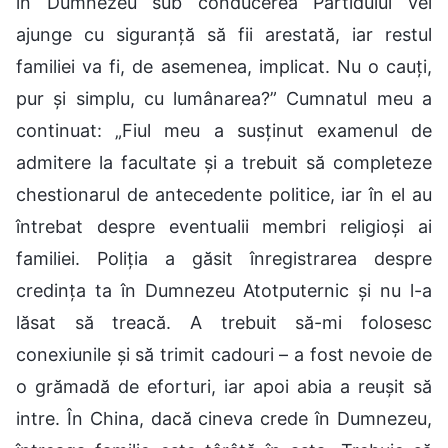
în Dumnezeu sub conducerea Partidului vei
ajunge cu siguranță să fii arestată, iar restul
familiei va fi, de asemenea, implicat. Nu o cauți,
pur și simplu, cu lumânarea?” Cumnatul meu a
continuat: „Fiul meu a susținut examenul de
admitere la facultate și a trebuit să completeze
chestionarul de antecedente politice, iar în el au
întrebat despre eventualii membri religioși ai
familiei. Poliția a găsit înregistrarea despre
credința ta în Dumnezeu Atotputernic și nu l-a
lăsat să treacă. A trebuit să-mi folosesc
conexiunile și să trimit cadouri – a fost nevoie de
o grămadă de eforturi, iar apoi abia a reușit să
intre. În China, dacă cineva crede în Dumnezeu,