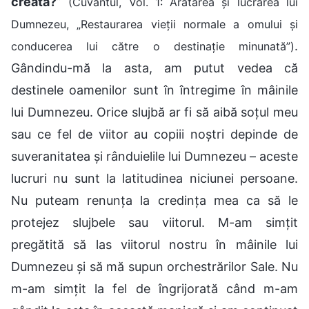
creată?
”
(Cuvântul, Vol. 1: Arătarea și lucrarea lui
Dumnezeu, „Restaurarea vieții normale a omului și
.
conducerea lui către o destinație minunată”)
Gândindu-mă la asta, am putut vedea că
destinele oamenilor sunt în întregime în mâinile
lui Dumnezeu. Orice slujbă ar fi să aibă soțul meu
sau ce fel de viitor au copiii noștri depinde de
suveranitatea și rânduielile lui Dumnezeu – aceste
lucruri nu sunt la latitudinea niciunei persoane.
Nu puteam renunța la credința mea ca să le
protejez slujbele sau viitorul. M-am simțit
pregătită să las viitorul nostru în mâinile lui
Dumnezeu și să mă supun orchestrărilor Sale. Nu
m-am simțit la fel de îngrijorată când m-am