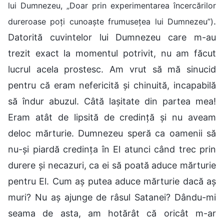
lui Dumnezeu, „Doar prin experimentarea încercărilor
.
dureroase poți cunoaște frumusețea lui Dumnezeu”)
Datorită cuvintelor lui Dumnezeu care m-au
trezit exact la momentul potrivit, nu am făcut
lucrul acela prostesc. Am vrut să mă sinucid
pentru că eram nefericită și chinuită, incapabilă
să îndur abuzul. Câtă lașitate din partea mea!
Eram atât de lipsită de credință și nu aveam
deloc mărturie. Dumnezeu speră ca oamenii să
nu-și piardă credința în El atunci când trec prin
durere și necazuri, ca ei să poată aduce mărturie
pentru El. Cum aș putea aduce mărturie dacă aș
muri? Nu aș ajunge de râsul Satanei? Dându-mi
seama de asta, am hotărât că oricât m-ar