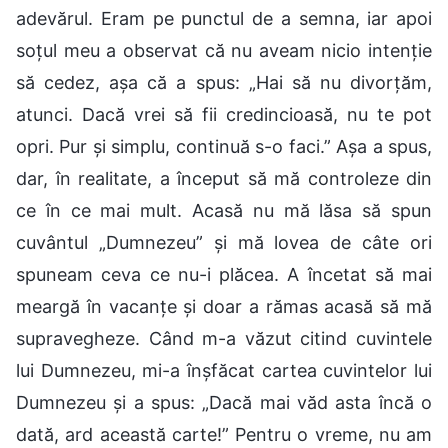
adevărul. Eram pe punctul de a semna, iar apoi
soțul meu a observat că nu aveam nicio intenție
să cedez, așa că a spus: „Hai să nu divorțăm,
atunci. Dacă vrei să fii credincioasă, nu te pot
opri. Pur și simplu, continuă s-o faci.” Așa a spus,
dar, în realitate, a început să mă controleze din
ce în ce mai mult. Acasă nu mă lăsa să spun
cuvântul „Dumnezeu” și mă lovea de câte ori
spuneam ceva ce nu-i plăcea. A încetat să mai
meargă în vacanțe și doar a rămas acasă să mă
supravegheze. Când m-a văzut citind cuvintele
lui Dumnezeu, mi-a înșfăcat cartea cuvintelor lui
Dumnezeu și a spus: „Dacă mai văd asta încă o
dată, ard această carte!” Pentru o vreme, nu am