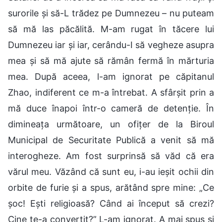
surorile și să-L trădez pe Dumnezeu – nu puteam
să mă las păcălită. M-am rugat în tăcere lui
Dumnezeu iar și iar, cerându-I să vegheze asupra
mea și să mă ajute să rămân fermă în mărturia
mea. După aceea, l-am ignorat pe căpitanul
Zhao, indiferent ce m-a întrebat. A sfârșit prin a
mă duce înapoi într-o cameră de detenție. În
dimineața următoare, un ofițer de la Biroul
Municipal de Securitate Publică a venit să mă
interogheze. Am fost surprinsă să văd că era
vărul meu. Văzând că sunt eu, i-au ieșit ochii din
orbite de furie și a spus, arătând spre mine: „Ce
șoc! Ești religioasă? Când ai început să crezi?
Cine te-a convertit?” L-am ignorat. A mai spus și