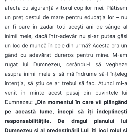
afecta cu siguranță viitorul copiilor mei. Plătisem
un preț destul de mare pentru educația lor – nu
ar fi oare în zadar toți acești ani de sânge al
inimii mele, dacă într-adevăr nu și-ar putea găsi
un loc de muncă în cele din urmă? Acesta era un
gând cu adevărat dureros pentru mine. M-am
rugat lui Dumnezeu, cerându-I să vegheze
asupra inimii mele și să mă îndrume să-I înțeleg
intenția, să știu ce ar trebui să fac. Atunci mi-a
venit în minte acest pasaj din cuvintele lui
Dumnezeu: „
Din momentul în care vii plângând
pe această lume, începi să îți îndeplinești
responsabilitățile. De dragul planului lui
Dumnezeu și al predestinării Lui, îți joci rolul și