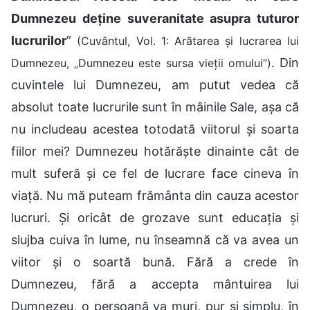
Dumnezeu deține suveranitate asupra tuturor
lucrurilor
”
(Cuvântul, Vol. 1: Arătarea și lucrarea lui
. Din
Dumnezeu, „Dumnezeu este sursa vieții omului”)
cuvintele lui Dumnezeu, am putut vedea că
absolut toate lucrurile sunt în mâinile Sale, așa că
nu includeau acestea totodată viitorul și soarta
fiilor mei? Dumnezeu hotărăște dinainte cât de
mult suferă și ce fel de lucrare face cineva în
viață. Nu mă puteam frământa din cauza acestor
lucruri. Și oricât de grozave sunt educația și
slujba cuiva în lume, nu înseamnă că va avea un
viitor și o soartă bună. Fără a crede în
Dumnezeu, fără a accepta mântuirea lui
Dumnezeu, o persoană va muri, pur și simplu, în