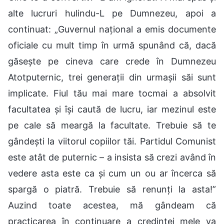
alte lucruri hulindu-L pe Dumnezeu, apoi a
continuat: „Guvernul național a emis documente
oficiale cu mult timp în urmă spunând că, dacă
găsește pe cineva care crede în Dumnezeu
Atotputernic, trei generații din urmașii săi sunt
implicate. Fiul tău mai mare tocmai a absolvit
facultatea și își caută de lucru, iar mezinul este
pe cale să meargă la facultate. Trebuie să te
gândești la viitorul copiilor tăi. Partidul Comunist
este atât de puternic – a insista să crezi având în
vedere asta este ca și cum un ou ar încerca să
spargă o piatră. Trebuie să renunți la asta!”
Auzind toate acestea, mă gândeam că
practicarea în continuare a credinței mele va