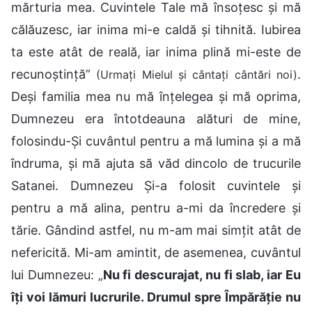
mărturia mea. Cuvintele Tale mă însoțesc și mă
călăuzesc, iar inima mi-e caldă și tihnită. Iubirea
ta este atât de reală, iar inima plină mi-este de
recunoștință”
.
(Urmați Mielul și cântați cântări noi)
Deși familia mea nu mă înțelegea și mă oprima,
Dumnezeu era întotdeauna alături de mine,
folosindu-Și cuvântul pentru a mă lumina și a mă
îndruma, și mă ajuta să văd dincolo de trucurile
Satanei. Dumnezeu Și-a folosit cuvintele și
pentru a mă alina, pentru a-mi da încredere și
tărie. Gândind astfel, nu m-am mai simțit atât de
nefericită. Mi-am amintit, de asemenea, cuvântul
lui Dumnezeu: „
Nu fi descurajat, nu fi slab, iar Eu
îți voi lămuri lucrurile. Drumul spre Împărăție nu