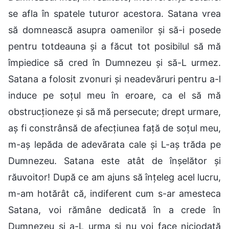
se afla în spatele tuturor acestora. Satana vrea
să domnească asupra oamenilor și să-i posede
pentru totdeauna și a făcut tot posibilul să mă
împiedice să cred în Dumnezeu și să-L urmez.
Satana a folosit zvonuri și neadevăruri pentru a-l
induce pe soțul meu în eroare, ca el să mă
obstrucționeze și să mă persecute; drept urmare,
aș fi constrânsă de afecțiunea față de soțul meu,
m-aș lepăda de adevărata cale și L-aș trăda pe
Dumnezeu. Satana este atât de înșelător și
răuvoitor! După ce am ajuns să înțeleg acel lucru,
m-am hotărât că, indiferent cum s-ar amesteca
Satana, voi rămâne dedicată în a crede în
Dumnezeu și a-L urma și nu voi face niciodată