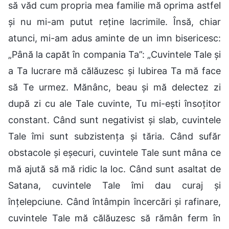
să văd cum propria mea familie mă oprima astfel
și nu mi-am putut reține lacrimile. Însă, chiar
atunci, mi-am adus aminte de un imn bisericesc:
„Până la capăt în compania Ta”: „Cuvintele Tale și
a Ta lucrare mă călăuzesc și Iubirea Ta mă face
să Te urmez. Mănânc, beau și mă delectez zi
după zi cu ale Tale cuvinte, Tu mi-ești însoțitor
constant. Când sunt negativist și slab, cuvintele
Tale îmi sunt subzistența și tăria. Când sufăr
obstacole și eșecuri, cuvintele Tale sunt mâna ce
mă ajută să mă ridic la loc. Când sunt asaltat de
Satana, cuvintele Tale îmi dau curaj și
înțelepciune. Când întâmpin încercări și rafinare,
cuvintele Tale mă călăuzesc să rămân ferm în