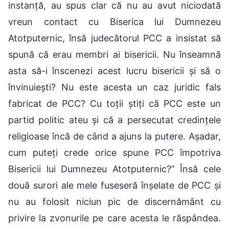
instanță, au spus clar că nu au avut niciodată
vreun contact cu Biserica lui Dumnezeu
Atotputernic, însă judecătorul PCC a insistat să
spună că erau membri ai bisericii. Nu înseamnă
asta să-i înscenezi acest lucru bisericii și să o
învinuiești? Nu este acesta un caz juridic fals
fabricat de PCC? Cu toții știți că PCC este un
partid politic ateu și că a persecutat credințele
religioase încă de când a ajuns la putere. Așadar,
cum puteți crede orice spune PCC împotriva
Bisericii lui Dumnezeu Atotputernic?” Însă cele
două surori ale mele fuseseră înșelate de PCC și
nu au folosit niciun pic de discernământ cu
privire la zvonurile pe care acesta le răspândea.