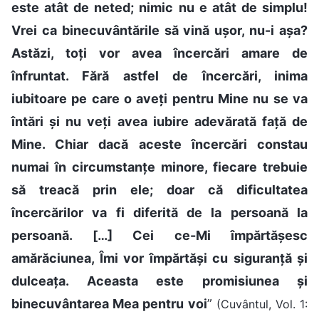
este atât de neted; nimic nu e atât de simplu!
Vrei ca binecuvântările să vină ușor, nu-i așa?
Astăzi, toți vor avea încercări amare de
înfruntat. Fără astfel de încercări, inima
iubitoare pe care o aveți pentru Mine nu se va
întări și nu veți avea iubire adevărată față de
Mine. Chiar dacă aceste încercări constau
numai în circumstanțe minore, fiecare trebuie
să treacă prin ele; doar că dificultatea
încercărilor va fi diferită de la persoană la
persoană. […] Cei ce-Mi împărtășesc
amărăciunea, Îmi vor împărtăși cu siguranță și
dulceața. Aceasta este promisiunea și
binecuvântarea Mea pentru voi
”
(Cuvântul, Vol. 1: