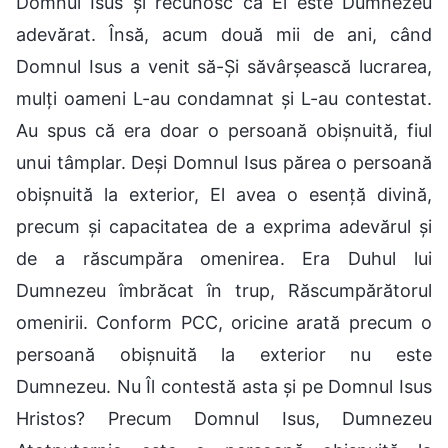
Domnul Isus și recunosc că El este Dumnezeu
adevărat. Însă, acum două mii de ani, când
Domnul Isus a venit să-Și săvârșească lucrarea,
mulți oameni L-au condamnat și L-au contestat.
Au spus că era doar o persoană obișnuită, fiul
unui tâmplar. Deși Domnul Isus părea o persoană
obișnuită la exterior, El avea o esență divină,
precum și capacitatea de a exprima adevărul și
de a răscumpăra omenirea. Era Duhul lui
Dumnezeu îmbrăcat în trup, Răscumpărătorul
omenirii. Conform PCC, oricine arată precum o
persoană obișnuită la exterior nu este
Dumnezeu. Nu Îl contestă asta și pe Domnul Isus
Hristos? Precum Domnul Isus, Dumnezeu