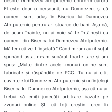
despre Dumnezeu Atotputernic conform cărora
El este doar o persoană, nu Dumnezeu, și că
oamenii sunt aduși în Biserica lui Dumnezeu
Atotputernic pentru a-i stoarce de bani. Așa că,
de acum înainte, nu ai voie să te întâlnești cu
oamenii din Biserica lui Dumnezeu Atotputernic.
Mă tem că vei fi înșelată.” Când mi-am auzit soțul
spunând asta, m-am supărat foarte tare și am
spus: „Multe dintre acele zvonuri online sunt
fabricate și răspândite de PCC. Tu nu ai citit
cuvintele lui Dumnezeu Atotputernic și nu înțelegi
Biserica lui Dumnezeu Atotputernic, așa că nu ar
trebui să emiți judecăți arbitrare bazate pe
zvonuri online. Știi că toți creștinii cred în