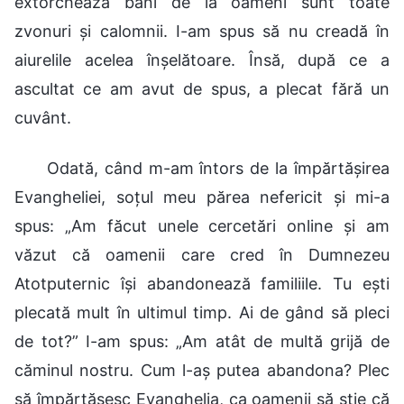
extorchează bani de la oameni sunt toate
zvonuri și calomnii. I-am spus să nu creadă în
aiurelile acelea înșelătoare. Însă, după ce a
ascultat ce am avut de spus, a plecat fără un
cuvânt.
Odată, când m-am întors de la împărtășirea
Evangheliei, soțul meu părea nefericit și mi-a
spus: „Am făcut unele cercetări online și am
văzut că oamenii care cred în Dumnezeu
Atotputernic își abandonează familiile. Tu ești
plecată mult în ultimul timp. Ai de gând să pleci
de tot?” I-am spus: „Am atât de multă grijă de
căminul nostru. Cum l-aș putea abandona? Plec
să împărtășesc Evanghelia, ca oamenii să știe că