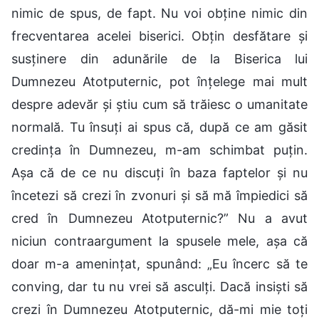
nimic de spus, de fapt. Nu voi obține nimic din
frecventarea acelei biserici. Obțin desfătare și
susținere din adunările de la Biserica lui
Dumnezeu Atotputernic, pot înțelege mai mult
despre adevăr și știu cum să trăiesc o umanitate
normală. Tu însuți ai spus că, după ce am găsit
credința în Dumnezeu, m-am schimbat puțin.
Așa că de ce nu discuți în baza faptelor și nu
încetezi să crezi în zvonuri și să mă împiedici să
cred în Dumnezeu Atotputernic?” Nu a avut
niciun contraargument la spusele mele, așa că
doar m-a amenințat, spunând: „Eu încerc să te
conving, dar tu nu vrei să asculți. Dacă insiști să
crezi în Dumnezeu Atotputernic, dă-mi mie toți