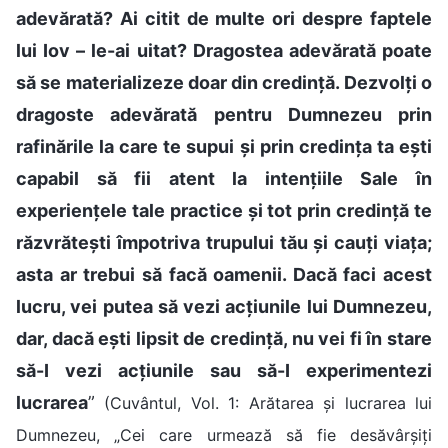
adevărată? Ai citit de multe ori despre faptele
lui Iov – le-ai uitat? Dragostea adevărată poate
să se materializeze doar din credință. Dezvolți o
dragoste adevărată pentru Dumnezeu prin
rafinările la care te supui și prin credința ta ești
capabil să fii atent la intențiile Sale în
experiențele tale practice și tot prin credință te
răzvrătești împotriva trupului tău și cauți viața;
asta ar trebui să facă oamenii. Dacă faci acest
lucru, vei putea să vezi acțiunile lui Dumnezeu,
dar, dacă ești lipsit de credință, nu vei fi în stare
să-I vezi acțiunile sau să-I experimentezi
lucrarea
”
(Cuvântul, Vol. 1: Arătarea și lucrarea lui
Dumnezeu, „Cei care urmează să fie desăvârșiți