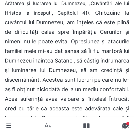
Arătarea și lucrarea lui Dumnezeu, „Cuvântări ale lui
. Chibzuind la
Hristos la început”, Capitolul 41)
cuvântul lui Dumnezeu, am înțeles că este plină
de dificultăți calea spre Împărăția Cerurilor și
nimeni nu le poate evita. Opresiunea și atacurile
familiei mele mi-au dat șansa să Îi fiu martoră lui
Dumnezeu înaintea Satanei, să câștig îndrumarea
și luminarea lui Dumnezeu, să am credință și
discernământ. Acestea sunt lucruri pe care nu le-
aș fi obținut niciodată de la un mediu confortabil.
Acea suferință avea valoare și înțeles! Întrucât
cred cu tărie că aceasta este adevărata cale și
lucrarea lui Dumnezeu, indiferent cu câtă
opresiune și suferință mă confrunt, voi continua