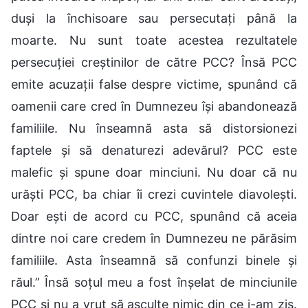
duși la închisoare sau persecutați până la
moarte. Nu sunt toate acestea rezultatele
persecuției creștinilor de către PCC? Însă PCC
emite acuzații false despre victime, spunând că
oamenii care cred în Dumnezeu își abandonează
familiile. Nu înseamnă asta să distorsionezi
faptele și să denaturezi adevărul? PCC este
malefic și spune doar minciuni. Nu doar că nu
urăști PCC, ba chiar îi crezi cuvintele diavolești.
Doar ești de acord cu PCC, spunând că aceia
dintre noi care credem în Dumnezeu ne părăsim
familiile. Asta înseamnă să confunzi binele și
răul.” Însă soțul meu a fost înșelat de minciunile
PCC și nu a vrut să asculte nimic din ce i-am zis.