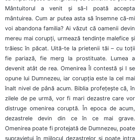
Mântuitorul a venit și să-I poată accepta
mântuirea. Cum ar putea asta să însemne că-mi
voi abandona familia? Ai văzut că oamenii devin
mereu mai corupți, urmează tendințe malefice și
trăiesc în păcat. Uită-te la prietenii tăi – cu toții
fie pariază, fie merg la prostituate. Lumea a
devenit atât de rea. Omenirea Îl contestă și I se
opune lui Dumnezeu, iar corupția este la cel mai
înalt nivel de până acum. Biblia profețește că, în
zilele de pe urmă, vor fi mari dezastre care vor
distruge omenirea coruptă. În epoca de acum,
dezastrele devin din ce în ce mai grave.
Omenirea poate fi protejată de Dumnezeu, poate
supraviețui în mijlocul dezastrelor și poate intra