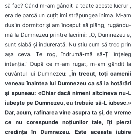
să fac? Când m-am gândit la toate aceste lucruri,
era de parcă un cuțit îmi străpungea inima. M-am
dus în dormitor și am început să plâng, rugându-
mă la Dumnezeu printre lacrimi: „O, Dumnezeule,
sunt slabă și îndurerată. Nu știu cum să trec prin
așa ceva. Te rog, îndrumă-mă să-Ți înțeleg
intenția.” După ce m-am rugat, m-am gândit la
cuvântul lui Dumnezeu: „
În trecut, toți oamenii
veneau înaintea lui Dumnezeu ca să ia hotărâri
și spuneau: «Chiar dacă nimeni altcineva nu-L
iubește pe Dumnezeu, eu trebuie să-L iubesc.»
Dar, acum, rafinarea vine asupra ta și, de vreme
ce nu corespunde noțiunilor tale, îți pierzi
credința în Dumnezeu. Este aceasta iubire