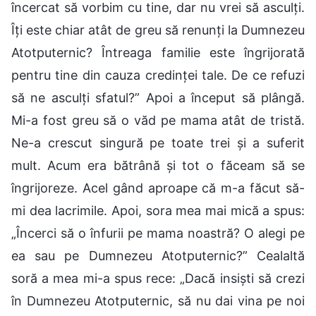
încercat să vorbim cu tine, dar nu vrei să asculți.
Îți este chiar atât de greu să renunți la Dumnezeu
Atotputernic? Întreaga familie este îngrijorată
pentru tine din cauza credinței tale. De ce refuzi
să ne asculți sfatul?” Apoi a început să plângă.
Mi-a fost greu să o văd pe mama atât de tristă.
Ne-a crescut singură pe toate trei și a suferit
mult. Acum era bătrână și tot o făceam să se
îngrijoreze. Acel gând aproape că m-a făcut să-
mi dea lacrimile. Apoi, sora mea mai mică a spus:
„Încerci să o înfurii pe mama noastră? O alegi pe
ea sau pe Dumnezeu Atotputernic?” Cealaltă
soră a mea mi-a spus rece: „Dacă insiști să crezi
în Dumnezeu Atotputernic, să nu dai vina pe noi