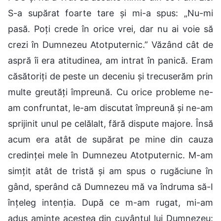
S-a supărat foarte tare și mi-a spus: „Nu-mi
pasă. Poți crede în orice vrei, dar nu ai voie să
crezi în Dumnezeu Atotputernic.” Văzând cât de
aspră îi era atitudinea, am intrat în panică. Eram
căsătoriți de peste un deceniu și trecuserăm prin
multe greutăți împreună. Cu orice probleme ne-
am confruntat, le-am discutat împreună și ne-am
sprijinit unul pe celălalt, fără dispute majore. Însă
acum era atât de supărat pe mine din cauza
credinței mele în Dumnezeu Atotputernic. M-am
simțit atât de tristă și am spus o rugăciune în
gând, sperând că Dumnezeu mă va îndruma să-I
înțeleg intenția. După ce m-am rugat, mi-am
adus aminte acestea din cuvântul lui Dumnezeu: