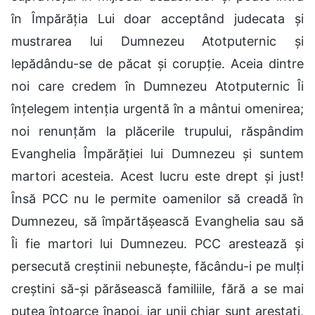
în Împărăția Lui doar acceptând judecata și
mustrarea lui Dumnezeu Atotputernic și
lepădându-se de păcat și corupție. Aceia dintre
noi care credem în Dumnezeu Atotputernic Îi
înțelegem intenția urgentă în a mântui omenirea;
noi renunțăm la plăcerile trupului, răspândim
Evanghelia Împărăției lui Dumnezeu și suntem
martori acesteia. Acest lucru este drept și just!
Însă PCC nu le permite oamenilor să creadă în
Dumnezeu, să împărtășească Evanghelia sau să
Îi fie martori lui Dumnezeu. PCC arestează și
persecută creștinii nebunește, făcându-i pe mulți
creștini să-și părăsească familiile, fără a se mai
putea întoarce înapoi, iar unii chiar sunt arestați,