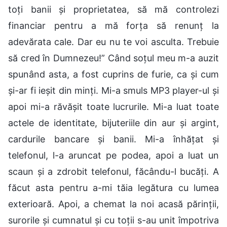
toți banii și proprietatea, să mă controlezi
financiar pentru a mă forța să renunț la
adevărata cale. Dar eu nu te voi asculta. Trebuie
să cred în Dumnezeu!” Când soțul meu m-a auzit
spunând asta, a fost cuprins de furie, ca și cum
și-ar fi ieșit din minți. Mi-a smuls MP3 player-ul și
apoi mi-a răvășit toate lucrurile. Mi-a luat toate
actele de identitate, bijuteriile din aur și argint,
cardurile bancare și banii. Mi-a înhățat și
telefonul, l-a aruncat pe podea, apoi a luat un
scaun și a zdrobit telefonul, făcându-l bucăți. A
făcut asta pentru a-mi tăia legătura cu lumea
exterioară. Apoi, a chemat la noi acasă părinții,
surorile și cumnatul și cu toții s-au unit împotriva