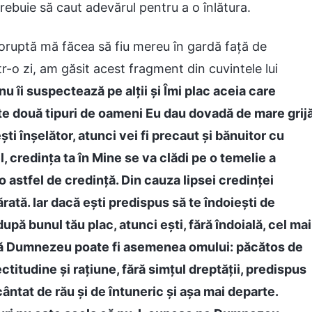
rebuie să caut adevărul pentru a o înlătura.
 coruptă mă făcea să fiu mereu în gardă față de
tr-o zi, am găsit acest fragment din cuvintele lui
u îi suspectează pe alții și Îmi plac aceia care
te două tipuri de oameni Eu dau dovadă de mare grijă
ti înșelător, atunci vei fi precaut și bănuitor cu
fel, credința ta în Mine se va clădi pe o temelie a
 astfel de credință. Din cauza lipsei credinței
rată. Iar dacă ești predispus să te îndoiești de
upă bunul tău plac, atunci ești, fără îndoială, cel mai
acă Dumnezeu poate fi asemenea omului: păcătos de
ctitudine și rațiune, fără simțul dreptății, predispus
cântat de rău și de întuneric și așa mai departe.