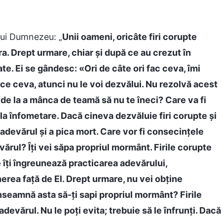
 lui Dumnezeu: „
Unii oameni, oricâte firi corupte
ra. Drept urmare, chiar și după ce au crezut în
e. Ei se gândesc: «Ori de câte ori fac ceva, îmi
ace ceva, atunci nu le voi dezvălui. Nu rezolvă acest
de la a mânca de teamă să nu te îneci? Care va fi
la înfometare. Dacă cineva dezvăluie firi corupte și
adevărul și a pica mort. Care vor fi consecințele
ărul? Îți vei săpa propriul mormânt. Firile corupte
îți îngreunează practicarea adevărului,
rea față de El. Drept urmare, nu vei obține
nseamnă asta să-ți sapi propriul mormânt? Firile
devărul. Nu le poți evita; trebuie să le înfrunți. Dacă