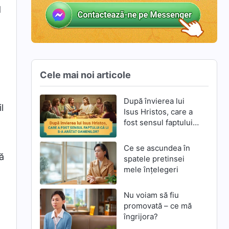
d
Cele mai noi articole
După învierea lui
l
Isus Hristos, care a
fost sensul faptului
că li S-a arătat
oamenilor?
Ce se ascundea în
că
spatele pretinsei
mele înțelegeri
Nu voiam să fiu
promovată – ce mă
îngrijora?