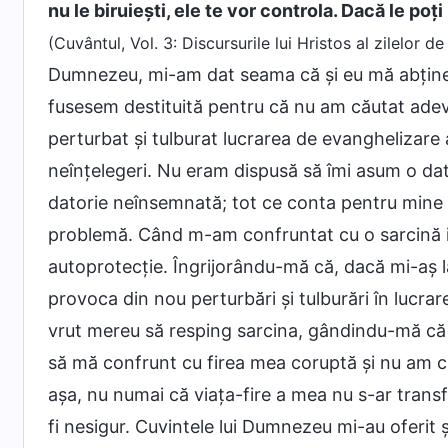
nu le biruiești, ele te vor controla. Dacă le poți 
(Cuvântul, Vol. 3: Discursurile lui Hristos al zilelor de
Dumnezeu, mi-am dat seama că și eu mă abține
fusesem destituită pentru că nu am căutat adev
perturbat și tulburat lucrarea de evanghelizare a
neînțelegeri. Nu eram dispusă să îmi asum o da
datorie neînsemnată; tot ce conta pentru mine e
problemă. Când m-am confruntat cu o sarcină i
autoprotecție. Îngrijorându-mă că, dacă mi-aș lă
provoca din nou perturbări și tulburări în lucrarea
vrut mereu să resping sarcina, gândindu-mă că
să mă confrunt cu firea mea coruptă și nu am c
așa, nu numai că viața-fire a mea nu s-ar transf
fi nesigur. Cuvintele lui Dumnezeu mi-au oferit 