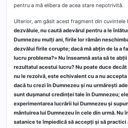
pentru a mă elibera de acea stare nepotrivită.
Ulterior, am găsit acest fragment din cuvintele
dezvăluie, nu caută adevărul pentru a le înlătu
Dumnezeu mulți ani, firile lor rămân neschimbat
dezvălui firile corupte; dacă mă abțin de la a f
lucru problema?» Nu înseamnă asta să te abții 
rezultatul acestui lucru? Nu poate duce decât 
nu le rezolvă, este echivalent cu a nu accepta 
dacă tu crezi în Dumnezeu și nu urmărești adev
sunt dușmanul credinței tale în Dumnezeu; ele 
experimentarea lucrării lui Dumnezeu și supune
mântuirea lui Dumnezeu în cele din urmă. Nu î
satanice te împiedică să accepți și să practici a