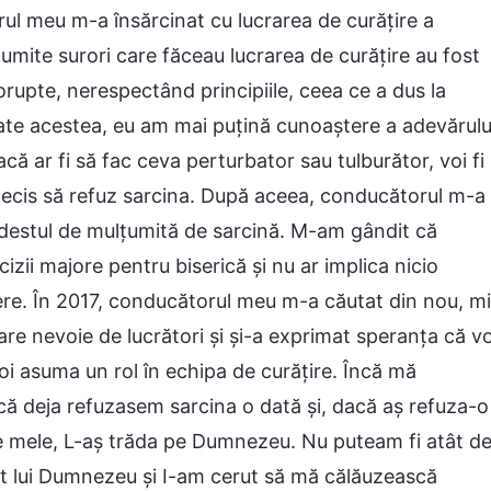
ul meu m-a însărcinat cu lucrarea de curățire a
numite surori care făceau lucrarea de curățire au fost
corupte, nerespectând principiile, ceea ce a dus la
 toate acestea, eu am mai puțină cunoaștere a adevărulu
că ar fi să fac ceva perturbator sau tulburător, voi fi
ecis să refuz sarcina. După aceea, conducătorul m-a
t destul de mulțumită de sarcină. M-am gândit că
izii majore pentru biserică și nu ar implica nicio
ere. În 2017, conducătorul meu m-a căutat din nou, mi
are nevoie de lucrători și și-a exprimat speranța că vo
voi asuma un rol în echipa de curățire. Încă mă
ă deja refuzasem sarcina o dată și, dacă aș refuza-o
le mele, L-aș trăda pe Dumnezeu. Nu puteam fi atât d
gat lui Dumnezeu și I-am cerut să mă călăuzească