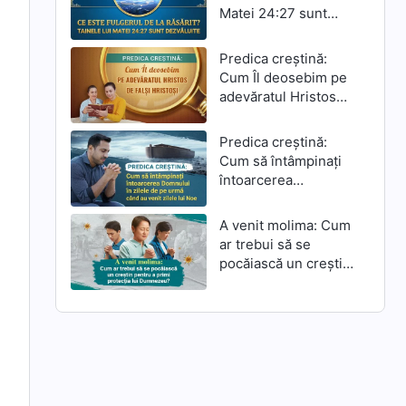
Matei 24:27 sunt
dezvăluite
Predica creștină:
Cum Îl deosebim pe
adevăratul Hristos
de falși hristoși
Predica creștină:
Cum să întâmpinați
întoarcerea
Domnului în zilele de
pe urmă când au
A venit molima: Cum
venit zilele lui Noe
ar trebui să se
pocăiască un creștin
pentru a primi
protecția lui
Dumnezeu?