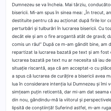
Dumnezeu se va încheia. Mai târziu, conducător
bisericii. Mi-am spus în sinea mea: „În trecut, a
destituite pentru că au acționat după firile lor 
perturbări și tulburări în lucrarea bisericii. Cu
decât ele și am o fire arogantă atât de gravă; da
comis un rău!” După ce m-am gândit bine, am d
repartizat la lucrarea bazată pe text și am fos
lucrarea bazată pe text nu ar necesita să iau dec
situație riscantă, așa că am acceptat-o cu plăc
a spus că lucrarea de curățire a bisericii avea m
lua în considerare intenția lui Dumnezeu și îmi 
simțeam puțin reticentă, dar mi-am dat seama c
din nou, gândindu-mă la viitorul și perspective
lipsită de conștiință! Suferind astfel, m-am ru