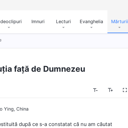
ideoclipuri
Imnuri
Lecturi
Evanghelia
Mărturii
e
uția față de Dumnezeu
o Ying, China
estituită după ce s-a constatat că nu am căutat