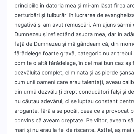
principiile în datoria mea și mi-am lăsat firea 
perturbări și tulburări în lucrarea de evangheliz
negativă și am avut remușcări. Am ajuns să-mi cu
Dumnezeu și reflectând asupra mea, dar în adân
față de Dumnezeu și mă gândeam că, din momen
fărădelege foarte gravă, categoric nu ar trebui 
comite o altă fărădelege, în cel mai bun caz aș fi
dezvăluită complet, eliminată și aș pierde șans
cum unii oameni care erau talentați, aveau calibr
din urmă dezvăluiți drept conducători falși și des
nu căutau adevărul, ci se luptau constant pentru 
arogante, fără a se pocăi, ceea ce a provocat per
convins că aveam dreptate. Pe viitor, aveam să f
mari și nu erau la fel de riscante. Astfel, aș ma