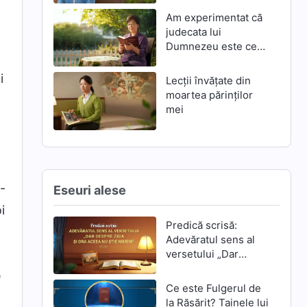
Am experimentat că
judecata lui
Dumnezeu este cea
mai mare mântuire
i
Lecții învățate din
moartea părinților
mei
-
Eseuri alese
i
Predică scrisă:
Adevăratul sens al
versetului „Dar
despre ziua și ora
e
aceea nu știe
Ce este Fulgerul de
nimeni”
la Răsărit? Tainele lui