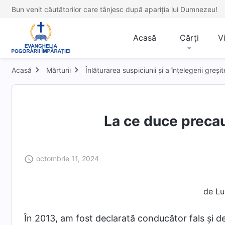
Bun venit căutătorilor care tânjesc după apariția lui Dumnezeu!
Acasă
Cărți
V
Acasă
Mărturii
Înlăturarea suspiciunii și a înțelegerii greșit
La ce duce preca
octombrie 11, 2024
de Lu
În 2013, am fost declarată conducător fals și d