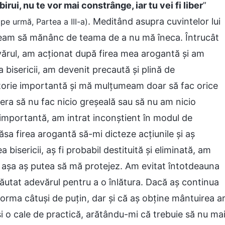
birui, nu te vor mai constrânge, iar tu vei fi liber
”
. Meditând asupra cuvintelor lui
 pe urmă, Partea a III-a)
am să mănânc de teama de a nu mă îneca. Întrucât
ărul, am acționat după firea mea arogantă și am
 bisericii, am devenit precaută și plină de
torie importantă și mă mulțumeam doar să fac orice
ra să nu fac nicio greșeală sau să nu am nicio
mportantă, am intrat inconștient în modul de
sa firea arogantă să-mi dicteze acțiunile și aș
 bisericii, aș fi probabil destituită și eliminată, am
 așa aș putea să mă protejez. Am evitat întotdeauna
ăutat adevărul pentru a o înlătura. Dacă aș continua
orma câtuși de puțin, dar și că aș obține mântuirea a
și o cale de practică, arătându-mi că trebuie să nu ma