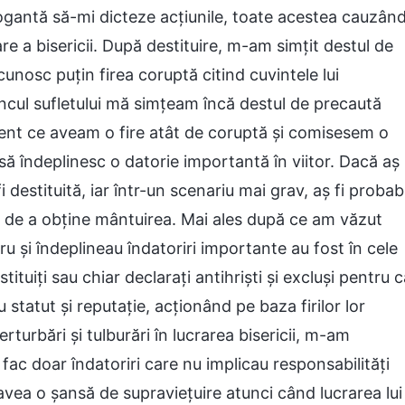
arogantă să-mi dicteze acțiunile, toate acestea cauzân
are a bisericii. După destituire, m-am simțit destul de
nosc puțin firea coruptă citind cuvintele lui
cul sufletului mă simțeam încă destul de precaută
t ce aveam o fire atât de coruptă și comisesem o
să îndeplinesc o datorie importantă în viitor. Dacă aș
 destituită, iar într-un scenariu mai grav, aș fi probabi
a de a obține mântuirea. Mai ales după ce am văzut
u și îndeplineau îndatoriri importante au fost în cele
tituiți sau chiar declarați antihriști și excluși pentru 
statut și reputație, acționând pe baza firilor lor
turbări și tulburări în lucrarea bisericii, m-am
ac doar îndatoriri care nu implicau responsabilități
i avea o șansă de supraviețuire atunci când lucrarea lui