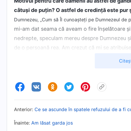
Motivul pentru care oamenii au astfel de gân
câtuși de puțin? O astfel de credință este pur 
Dumnezeu, „Cum să Îl cunoașteți pe Dumnezeul de 
mi-am dat seama că aveam o fire înșelătoare și 
nedrepte, speculam mereu despre Dumnezeu și er
de o persoană rea. Am crezut că mi se atribuise 
Întrucât mi se consemnase o fărădelege anteri
Citeș
provocasem perturbări și tulburări în lucrarea bi
fărădelege, riscam să fiu eliminată. De aceea, 
neînțelegere a Lui. Așa că, atunci când condu
curățire a bisericii, mi-am făcut griji că voi fac
acuzam pe nedrept o persoană bună sau permite
Anterior:
Ce se ascunde în spatele refuzului de a fi 
în biserică, lăsând astfel biserica expusă unui p
majoră și probabil aș fi fost eliminată. Având 
Înainte:
Am lăsat garda jos