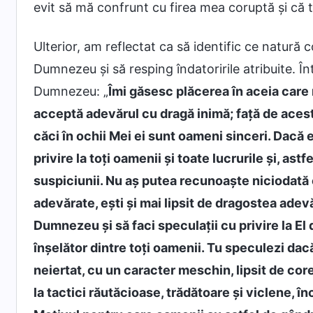
evit să mă confrunt cu firea mea coruptă și că t
Ulterior, am reflectat ca să identific ce natură
Dumnezeu și să resping îndatoririle atribuite. În
Dumnezeu: „
Îmi găsesc plăcerea în aceia care n
acceptă adevărul cu dragă inimă; față de aces
căci în ochii Mei ei sunt oameni sinceri. Dacă eș
privire la toți oamenii și toate lucrurile și, ast
suspiciunii. Nu aș putea recunoaște niciodată o
adevărate, ești și mai lipsit de dragostea adevă
Dumnezeu și să faci speculații cu privire la El d
înșelător dintre toți oamenii. Tu speculezi d
neiertat, cu un caracter meschin, lipsit de core
la tactici răutăcioase, trădătoare și viclene, în