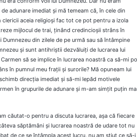
a nu era conform voii lui Dumnezeu. Dar nu eram
p de adunare imediat și mă temeam că, în cele din
lericii aceia religioși fac tot ce pot pentru a izola
treze mijlocul de trai, ținând credincioșii strâns în
ui Dumnezeu din zilele de pe urmă sau să întâmpine
nezeu și sunt antihriștii dezvăluiți de lucrarea lui
Carmen să se implice în lucrarea noastră ca să-mi po
râns în pumnul meu frații și surorile? Mă opuneam lui
schimb direcția imediat și să-mi lepăd motivele
rmen în grupurile de adunare și m-am simțit puțin ma
m căutat-o pentru a discuta lucrarea, așa că fiecare
câteva săptămâni și lucrarea noastră de udare tot nu
t de ce se întâmpla acest lucru, nu am știut ce să-i