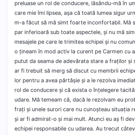
preluase un rol de conducere, lăsându-mă în umb
care mie îmi lipsea, așa că toată lumea sigur 
m-a făcut să mă simt foarte inconfortabil. Mă s
par inferioară sub toate aspectele, și nu mă si
mesajele pe care le trimitea echipei și nu comu
o țineam în mod activ la curent pe Carmen cu ac
putut da seama de adevărata stare a fraților și s
ar fi trebuit să merg să discut cu membrii echipe
lor pentru a avea părtășie și a le rezolva imed
rol de conducere și că exista o înțelegere tacită 
udare. Mă temeam că, dacă le rezolvam eu probl
frați și unele surori care nu cunoșteau situația 
și ar fi admirat-o și mai mult. Atunci eu aș fi d
echipei responsabile cu udarea. Au trecut câteva