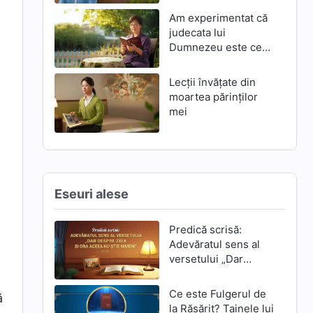
Am experimentat că
judecata lui
Dumnezeu este cea
mai mare mântuire
Lecții învățate din
moartea părinților
mei
Eseuri alese
Predică scrisă:
Adevăratul sens al
n
versetului „Dar
despre ziua și ora
aceea nu știe
Ce este Fulgerul de
ă
nimeni”
la Răsărit? Tainele lui