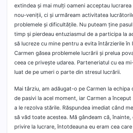
extindea și mai mulți oameni acceptau lucrarea
nou-veniții, ci și urmăream activitatea lucrătoril
problemele și dificultățile. Nu puteam ține pasul 
timp și pierdeau entuziasmul de a participa la
să lucreze cu mine pentru a evita întârzierile în
Carmen găsea problemele lucrării și prelua pova
ceea ce privește udarea. Parteneriatul cu ea mi
luat de pe umeri o parte din stresul lucrării.
Mai târziu, am adăugat-o pe Carmen la echipa d
de pasivi la acel moment, iar Carmen a început
a le rezolva stările. Răspundea imediat când m
să văd toate acestea. Mă gândeam că, înainte, 
privire la lucrare, întotdeauna eu eram cea care 