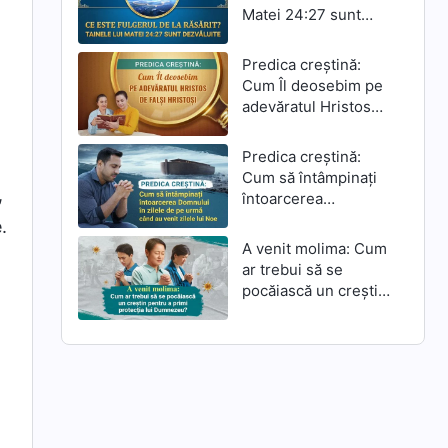
Matei 24:27 sunt
dezvăluite
Predica creștină:
Cum Îl deosebim pe
adevăratul Hristos
de falși hristoși
Predica creștină:
Cum să întâmpinați
,
întoarcerea
Domnului în zilele de
.
pe urmă când au
A venit molima: Cum
venit zilele lui Noe
ar trebui să se
pocăiască un creștin
pentru a primi
protecția lui
Dumnezeu?