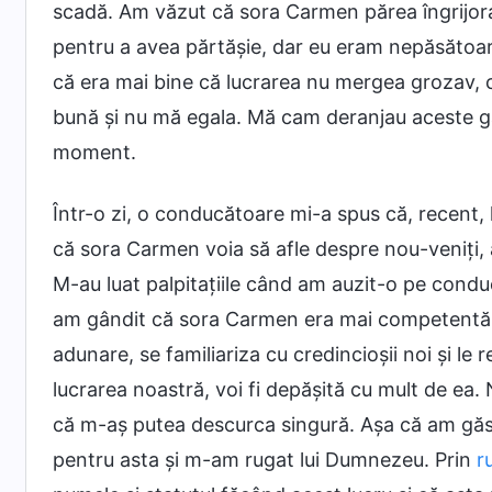
scadă. Am văzut că sora Carmen părea îngrijorat
pentru a avea părtășie, dar eu eram nepăsătoar
că era mai bine că lucrarea nu mergea grozav,
bună și nu mă egala. Mă cam deranjau aceste gân
moment.
Într-o zi, o conducătoare mi-a spus că, recent,
că sora Carmen voia să afle despre nou-veniți, a
M-au luat palpitațiile când am auzit-o pe cond
am gândit că sora Carmen era mai competentă d
adunare, se familiariza cu credincioșii noi și l
lucrarea noastră, voi fi depășită cu mult de ea.
că m-aș putea descurca singură. Așa că am găsi
pentru asta și m-am rugat lui Dumnezeu. Prin
r