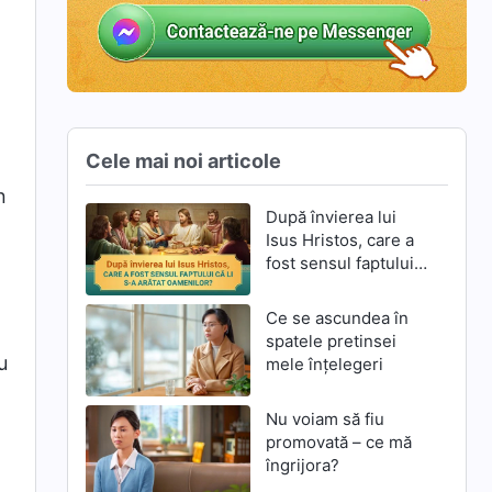
Cele mai noi articole
n
După învierea lui
Isus Hristos, care a
fost sensul faptului
că li S-a arătat
oamenilor?
Ce se ascundea în
spatele pretinsei
u
mele înțelegeri
Nu voiam să fiu
promovată – ce mă
îngrijora?