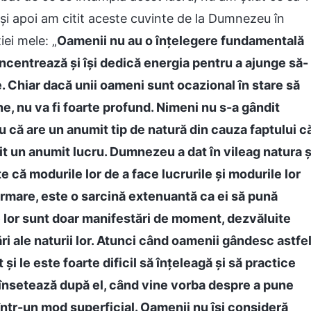
și apoi am citit aceste cuvinte de la Dumnezeu în
iei mele: „
Oamenii nu au o înțelegere fundamentală
oncentrează și își dedică energia pentru a ajunge să-
e. Chiar dacă unii oameni sunt ocazional în stare să
, nu va fi foarte profund. Nimeni nu s-a gândit
 că are un anumit tip de natură din cauza faptului c
it un anumit lucru. Dumnezeu a dat în vileag natura ș
 că modurile lor de a face lucrurile și modurile lor
urmare, este o sarcină extenuantă ca ei să pună
e lor sunt doar manifestări de moment, dezvăluite
ri ale naturii lor. Atunci când oamenii gândesc astfel
i le este foarte dificil să înțeleagă și să practice
 însetează după el, când vine vorba despre a pune
 într-un mod superficial. Oamenii nu își consideră