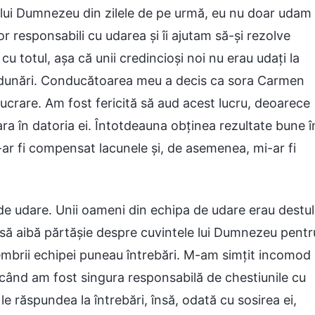
 lui Dumnezeu din zilele de pe urmă, eu nu doar udam
or responsabili cu udarea și îi ajutam să-și rezolve
cu totul, așa că unii credincioși noi nu erau udați la
 adunări. Conducătoarea meu a decis ca sora Carmen
 lucrare. Am fost fericită să aud acest lucru, deoarece
ra în datoria ei. Întotdeauna obținea rezultate bune î
-ar fi compensat lacunele și, de asemenea, mi-ar fi
e udare. Unii oameni din echipa de udare erau destul
 să aibă părtășie despre cuvintele lui Dumnezeu pentr
embrii echipei puneau întrebări. M-am simțit incomod
când am fost singura responsabilă de chestiunile cu
le răspundea la întrebări, însă, odată cu sosirea ei,