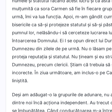
numele și statutul făcând acest lucru și că ast
mulțumită ca sora Carmen să fie în fiecare gru
urmă, îmi va lua funcția. Apoi, m-am gândit cum c
bisericile ca să-și protejeze statutul și să-și păs
pumnul lor, nelăsându-i să cerceteze lucrarea l
întoarcerea Domnului. Ei I se opun direct lui Dum
Dumnezeu din zilele de pe urmă. Nu o lăsam pe 
proteja reputația și statutul. Nu țineam și eu st
Dumnezeu, precum clericii. Știam că trebuia să 
incorecte. În ziua următoare, am inclus-o pe Ca
liniștită.
Deși am adăugat-o la grupurile de adunare, nu a
dintre noi încă acționa independent. Au trecut 
se îmbunătățea. Când conducătoarea m-a întreba