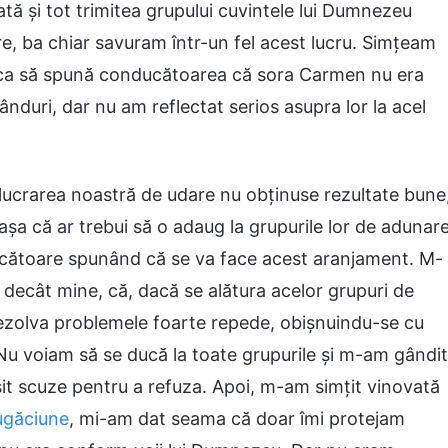
ă și tot trimitea grupului cuvintele lui Dumnezeu
e, ba chiar savuram într-un fel acest lucru. Simțeam
 ca să spună conducătoarea că sora Carmen nu era
duri, dar nu am reflectat serios asupra lor la acel
 lucrarea noastră de udare nu obținuse rezultate bune
șa că ar trebui să o adaug la grupurile lor de adunare
ucătoare spunând că se va face acest aranjament. M-
ecât mine, că, dacă se alătura acelor grupuri de
e rezolva problemele foarte repede, obișnuindu-se cu
 Nu voiam să se ducă la toate grupurile și m-am gândit
t scuze pentru a refuza. Apoi, m-am simțit vinovată
ugăciune
, mi-am dat seama că doar îmi protejam