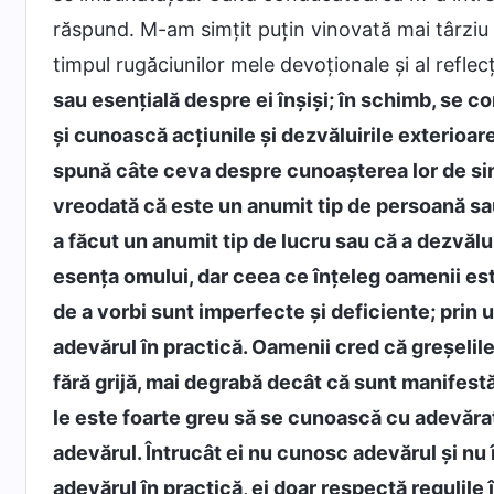
răspund. M-am simțit puțin vinovată mai târziu 
timpul rugăciunilor mele devoționale și al reflecț
sau esențială despre ei înșiși; în schimb, se c
și cunoască acțiunile și dezvăluirile exterioar
spună câte ceva despre cunoașterea lor de sine
vreodată că este un anumit tip de persoană sau
a făcut un anumit tip de lucru sau că a dezvălu
esența omului, dar ceea ce înțeleg oamenii este
de a vorbi sunt imperfecte și deficiente; prin 
adevărul în practică. Oamenii cred că greșelil
fără grijă, mai degrabă decât că sunt manifestă
le este foarte greu să se cunoască cu adevărat ș
adevărul. Întrucât ei nu cunosc adevărul și nu
adevărul în practică, ei doar respectă regulile