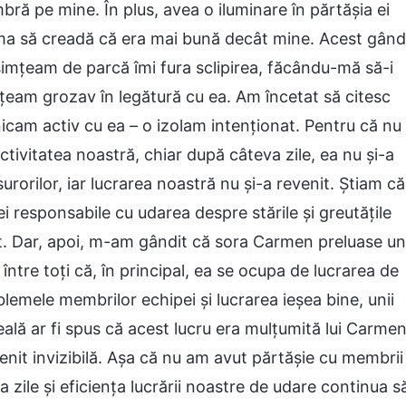
ră pe mine. În plus, avea o iluminare în părtășia ei
urma să creadă că era mai bună decât mine. Acest gând
imțeam de parcă îmi fura sclipirea, făcându-mă să-i
mțeam grozav în legătură cu ea. Am încetat să citesc
nicam activ cu ea – o izolam intenționat. Pentru că nu
tivitatea noastră, chiar după câteva zile, ea nu și-a
urorilor, iar lucrarea noastră nu și-a revenit. Știam că
i responsabile cu udarea despre stările și greutățile
iat. Dar, apoi, m-am gândit că sora Carmen preluase un
între toți că, în principal, ea se ocupa de lucrarea de
emele membrilor echipei și lucrarea ieșea bine, unii
reală ar fi spus că acest lucru era mulțumită lui Carme
evenit invizibilă. Așa că nu am avut părtășie cu membrii
 zile și eficiența lucrării noastre de udare continua s