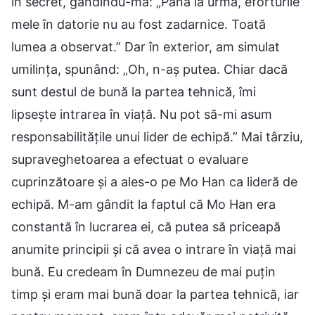
în secret, gândindu-mă: „Până la urmă, eforturile
mele în datorie nu au fost zadarnice. Toată
lumea a observat.” Dar în exterior, am simulat
umilința, spunând: „Oh, n-aș putea. Chiar dacă
sunt destul de bună la partea tehnică, îmi
lipsește intrarea în viață. Nu pot să-mi asum
responsabilitățile unui lider de echipă.” Mai târziu,
supraveghetoarea a efectuat o evaluare
cuprinzătoare și a ales-o pe Mo Han ca lideră de
echipă. M-am gândit la faptul că Mo Han era
constantă în lucrarea ei, că putea să priceapă
anumite principii și că avea o intrare în viață mai
bună. Eu credeam în Dumnezeu de mai puțin
timp și eram mai bună doar la partea tehnică, iar