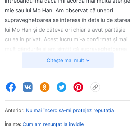
întrebându-mă dacă îmi acorda mai multă atenție
mie sau lui Mo Han. Am observat că uneori
supraveghetoarea se interesa în detaliu de starea
lui Mo Han și de câteva ori chiar a avut părtășie
cu ea în privat. Acest lucru mi-a confirmat și mai
mult gândurile și am simțit că supraveghetoarea
o prețuia mai mult pe Mo Han. M-am simțit
Citește mai mult
foarte descurajată și supărată și chiar am
început să o disprețuiesc pe Mo Han. Odată,
supraveghetoarea a spus că Mo Han își
îmbunătățise abilitățile de surprindere a cadrelor
și i-a cerut să-și împărtășească experiența de
Anterior:
Nu mai încerc să-mi protejez reputația
fotografiere. Acest lucru m-a făcut și mai
Înainte:
Cum am renunțat la invidie
invidioasă pe Mo Han și am simțit că îmi furase