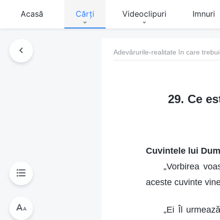
Acasă
Cărți
Videoclipuri
Imnuri
Adevărurile-realitate în care treb
29. Ce es
Cuvintele lui Dum
„Vorbirea voa
aceste cuvinte vine
„Ei Îl urmeaz