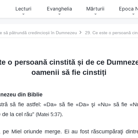
Lecturi
Evanghelia
Mărturii
Epoca 
uie să pătrundă credincioșii în Dumnezeu
te o persoană cinstită și de ce Dumnez
oamenii să fie cinstiți
nezeu din Biblie
stră să fie astfel: «Da» să fie «Da» şi «Nu» să fie «N
 de la cel rău”
.
(Matei 5:37)
ă pe Miel oriunde merge. Ei au fost răscumpăraţi dint