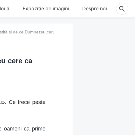
Nouă
Expoziție de imagini
Despre noi
29. Ce este o persoană cinstită și de ce Dumnezeu cere ca oamenii să fie cinstiți
eu cere ca
u». Ce trece peste
re oameni ca prime