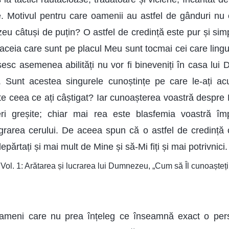
. Motivul pentru care oamenii au astfel de gânduri nu
 câtuși de puțin? O astfel de credință este pur și simp
aceia care sunt pe placul Meu sunt tocmai cei care linguș
sesc asemenea abilități nu vor fi bineveniți în casa lui
o. Sunt acestea singurele cunoștințe pe care le-ați ac
te ceea ce ați câștigat? Iar cunoașterea voastră despre
eri greșite; chiar mai rea este blasfemia voastră împ
rarea cerului. De aceea spun că o astfel de credință 
părtați și mai mult de Mine și să-Mi fiți și mai potrivnici.
 Vol. 1: Arătarea și lucrarea lui Dumnezeu, „Cum să Îl cunoașt
oameni care nu prea înțeleg ce înseamnă exact o per