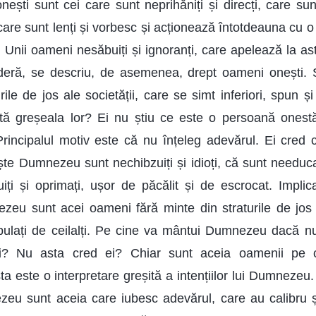
ști sunt cei care sunt neprihăniți și direcți, care sunt
are sunt lenți și vorbesc și acționează întotdeauna cu o
Unii oameni nesăbuiți și ignoranți, care apelează la ast
sideră, se descriu, de asemenea, drept oameni onești. 
ile de jos ale societății, care se simt inferiori, spun 
stă greșeala lor? Ei nu știu ce este o persoană onest
 Principalul motiv este că nu înțeleg adevărul. Ei cred 
te Dumnezeu sunt nechibzuiți și idioți, că sunt needucați
uiți și oprimați, ușor de păcălit și de escrocat. Implica
ezeu sunt acei oameni fără minte din straturile de jos a
pulați de ceilalți. Pe cine va mântui Dumnezeu dacă n
âți? Nu asta cred ei? Chiar sunt aceia oamenii pe c
este o interpretare greșită a intențiilor lui Dumnezeu.
eu sunt aceia care iubesc adevărul, care au calibru ș