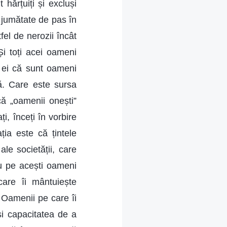
 hărțuiți și excluși
 jumătate de pas în
fel de nerozii încât
Și toți acei oameni
și ei că sunt oameni
ă. Care este sursa
că „oamenii onești”
, înceți în vorbire
ția este că țintele
le societății, care
u pe acești oameni
are îi mântuiește
 Oamenii pe care îi
i capacitatea de a