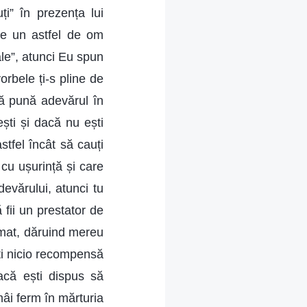
i” în prezența lui
de un astfel de om
nale”, atunci Eu spun
rbele ți-s pline de
să pună adevărul în
ști și dacă nu ești
astfel încât să cauți
cu ușurință și care
devărului, atunci tu
 fii un prestator de
imat, dăruind mereu
uți nicio recompensă
acă ești dispus să
mâi ferm în mărturia