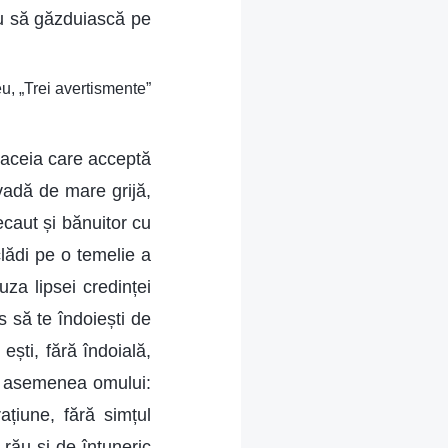
eu să găzduiască pe
u, „Trei avertismente”
c aceia care acceptă
vadă de mare grijă,
ecaut și bănuitor cu
 clădi pe o temelie a
za lipsei credinței
s să te îndoiești de
ești, fără îndoială,
fi asemenea omului:
ațiune, fără simțul
 rău și de întuneric