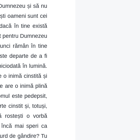
e Dumnezeu și să nu
ești oameni sunt cei
 dacă în tine există
erit pentru Dumnezeu
tunci rămân în tine
ste departe de a fi
niciodată în lumină.
 o inimă cinstită și
re are o inimă plină
 omul este pedepsit,
 cinstit și, totuși,
ă rostești o vorbă
 încă mai speri ca
urd de gândire? Tu