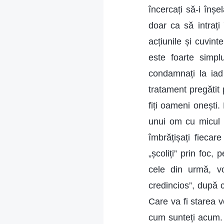
încercați să-i înșe
doar ca să intrați 
acțiunile și cuvin
este foarte simpl
condamnați la iad
tratament pregătit 
fiți oameni onești.
unui om cu micul 
îmbrățișați fiecar
„școliți” prin foc,
cele din urmă, v
credincios”, după c
Care va fi starea v
cum sunteți acum. Ș