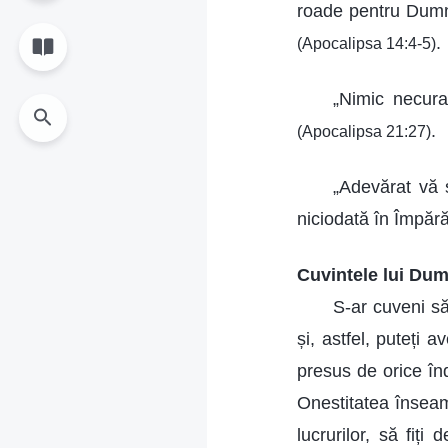
roade pentru Dumne
.
(Apocalipsa 14:4-5)
„Nimic necura
.
(Apocalipsa 21:27)
„Adevărat vă s
niciodată în Împără
Cuvintele lui Dum
S-ar cuveni să
și, astfel, puteți 
presus de orice înd
Onestitatea înseamn
lucrurilor, să fiți