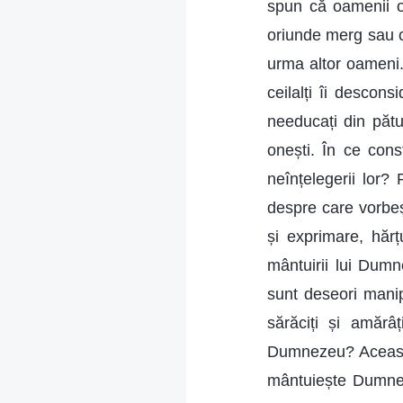
spun că oamenii one
oriunde merg sau c
urma altor oameni. 
ceilalți îi descon
needucați din pătur
onești. În ce con
neînțelegerii lor?
despre care vorbeș
și exprimare, hărț
mântuirii lui Dumn
sunt deseori mani
sărăciți și amăr
Dumnezeu? Aceasta 
mântuiește Dumnez