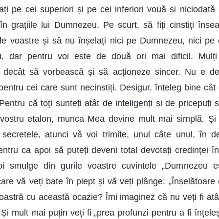
lați pe cei superiori și pe cei inferiori vouă și niciodată 
în grațiile lui Dumnezeu. Pe scurt, să fiți cinstiți înse
tele voastre și să nu înșelați nici pe Dumnezeu, nici 
u, dar pentru voi este de două ori mai dificil. Mulți
 decât să vorbească și să acționeze sincer. Nu e d
pentru cei care sunt necinstiți. Desigur, înțeleg bine câ
 Pentru că toți sunteți atât de inteligenți și de pricepuți
vostru etalon, munca Mea devine mult mai simplă. Ș
e secretele, atunci vă voi trimite, unul câte unul, în d
 pentru ca apoi să puteți deveni total devotați credinței î
oi smulge din gurile voastre cuvintele „Dumnezeu
are vă veți bate în piept și vă veți plânge: „Înșelătoare
oastră cu această ocazie? Îmi imaginez că nu veți fi atâ
i mult mai puțin veți fi „prea profunzi pentru a fi înțele