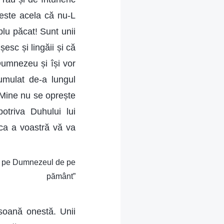
 este acela că nu-L
lu păcat! Sunt unii
esc și lingăii și că
 Dumnezeu și își vor
umulat de-a lungul
 Mine nu se oprește
otriva Duhului lui
ca a voastră vă va
eți pe Dumnezeul de pe
pământ”
soană onestă. Unii