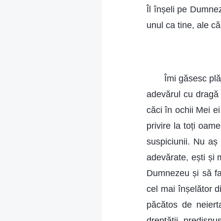
Îl înșeli pe Dumne
unul ca tine, ale c
Îmi găsesc plă
adevărul cu dragă 
căci în ochii Mei e
privire la toți oame
suspiciunii. Nu aș
adevărate, ești și 
Dumnezeu și să faci
cel mai înșelător 
păcătos de neierta
dreptății, predispu