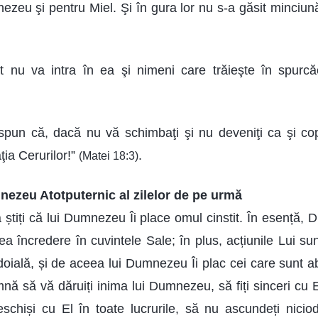
zeu şi pentru Miel. Şi în gura lor nu s-a găsit minciună;
t nu va intra în ea şi nimeni care trăieşte în spurcă
pun că, dacă nu vă schimbaţi şi nu deveniţi ca şi copil
ţia Cerurilor!”
.
(Matei 18:3)
nezeu Atotputernic al zilelor de pe urmă
 știți că lui Dumnezeu Îi place omul cinstit. În esență,
avea încredere în cuvintele Sale; în plus, acțiunile Lui su
oială, și de aceea lui Dumnezeu Îi plac cei care sunt abs
ă să vă dăruiți inima lui Dumnezeu, să fiți sinceri cu El
 deschiși cu El în toate lucrurile, să nu ascundeți nici