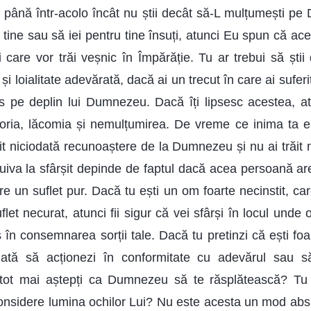
tit până într-acolo încât nu știi decât să-L mulțumești p
 tine sau să iei pentru tine însuți, atunci Eu spun că ac
i care vor trăi veșnic în Împărăție. Tu ar trebui să știi
și loialitate adevărată, dacă ai un trecut în care ai suf
s pe deplin lui Dumnezeu. Dacă îți lipsesc acestea, a
ătoria, lăcomia și nemulțumirea. De vreme ce inima ta e
it niciodată recunoaștere de la Dumnezeu și nu ai trăit 
uiva la sfârșit depinde de faptul dacă acea persoană are
e un suflet pur. Dacă tu ești un om foarte necinstit, ca
flet necurat, atunci fii sigur că vei sfârși în locul unde
în consemnarea sorții tale. Dacă tu pretinzi că ești foarte
dată să acționezi în conformitate cu adevărul sau s
 tot mai aștepți ca Dumnezeu să te răsplătească? Tu
nsidere lumina ochilor Lui? Nu este acesta un mod abs