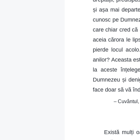
și așa mai departe
cunosc pe Dumnezeu
care chiar cred că 
aceia cărora le lip
pierde locul acol
anilor? Aceasta es
la aceste înțeleg
Dumnezeu și denig
face doar să vă înde
– Cuvântul,
Există mulți 