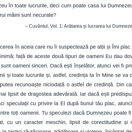
zeu în toate lucrurile, deci cum poate casa lui Dumnez
ărui mâini sunt necurate?
– Cuvântul, Vol. 1: Arătarea și lucrarea lui Dumneze
cerea în aceia care nu îi suspectează pe alții și Îmi pla
inimă; față de aceste două tipuri de oameni Eu dau do
i sunt oameni sinceri. Dacă ești înșelător, atunci vei fi pr
nii și toate lucrurile și, astfel, credința ta în Mine se va
 putea recunoaște niciodată o astfel de credință. Din cau
mai lipsit de dragostea adevărată. Iar dacă ești predispu
 speculații cu privire la El după bunul tău plac, atunci 
dintre toți oamenii. Tu speculezi dacă Dumnezeu poate 
t, cu un caracter meschin, lipsit de corectitudine și r
s la tactici răutăcioase, trădătoare și viclene, încântat de