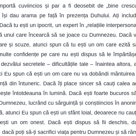
portă cuviincios și par a fi deosebit de „bine crescuț
 își dau arama pe față în prezența Duhului. Ați inclu
? Dacă tu ești un ipocrit, un expert în „relațiile interperso
ță unul care încearcă să se joace cu Dumnezeu. Dacă vo
aloare și scuze, atunci spun că tu ești un om care ezită 
multe confidențe pe care nu ești dispus să le împărtășe
dezvălui secretele – dificultățile tale – înaintea altora, 
nci Eu spun că ești un om care nu va dobândi mântuirea 
nță din întuneric. Dacă îți place sincer să cauți calea a
iește întotdeauna în lumină. Dacă ești foarte bucuros să
ui Dumnezeu, lucrând cu sârguință și conștiincios în anon
ă, atunci Eu spun că ești un sfânt loial, deoarece nu ca
, ești un om onest. Dacă ești dispus să fii deschis, d
ai, dacă poți să-ți sacrifici viața pentru Dumnezeu și să ră