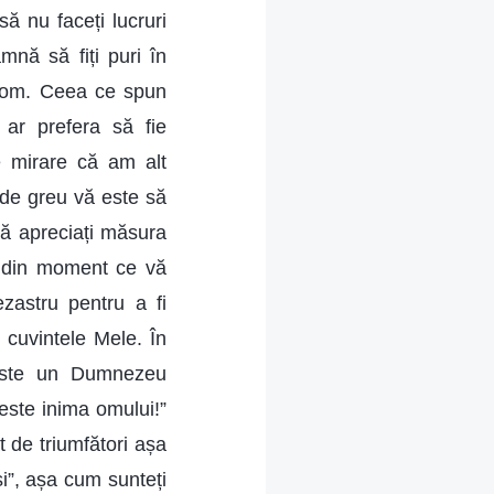
să nu faceți lucruri
amnă să fiți puri în
pe om. Ceea ce spun
 ar prefera să fie
e mirare că am alt
t de greu vă este să
 să apreciați măsura
i din moment ce vă
ezastru pentru a fi
n cuvintele Mele. În
 este un Dumnezeu
 este inima omului!”
t de triumfători așa
și”, așa cum sunteți