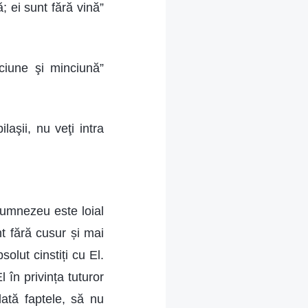
 ei sunt fără vină”
ciune şi minciună”
aşii, nu veţi intra
 Dumnezeu este loial
nt fără cusur și mai
olut cinstiți cu El.
 în privința tuturor
odată faptele, să nu