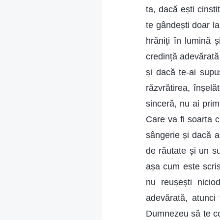
ta, dacă ești cins
te gândești doar la
hrăniți în lumină ș
credință adevărată 
și dacă te-ai supu
răzvrătirea, înșel
sinceră, nu ai prim
Care va fi soarta c
sângerie și dacă ar
de răutate și un su
așa cum este scris 
nu reușești nicio
adevărată, atunci
Dumnezeu să te co