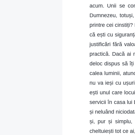
acum. Unii se com
Dumnezeu, totuși,
printre cei cinstiți
că ești cu siguran
justificări fără v
practică. Dacă ai 
deloc dispus să îți 
calea luminii, atu
nu va ieși cu ușuri
ești unul care locu
servicii în casa l
și neluând niciodat
și, pur și simplu
cheltuiești tot ce 