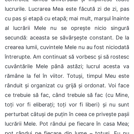
lucrurile. Lucrarea Mea este făcută zi de zi, pas
cu pas și etapă cu etapă; mai mult, marșul înainte
al lucrării Mele nu se oprește nicio singură
secundă: aceasta se săvârșește constant. De la
crearea lumii, cuvintele Mele nu au fost niciodată
întrerupte. Am continuat să vorbesc și să rostesc
cuvântările Mele până astăzi; lucrul acesta va
rămâne la fel în viitor. Totuși, timpul Meu este
rânduit și organizat cu grijă și ordonat. Voi face
ce trebuie să fac, când trebuie să fac (cu Mine,
toți vor fi eliberați; toți vor fi liberi) și nu sunt
perturbat câtuși de puțin în ceea ce privește pașii
lucrării Mele. Pot rândui pe fiecare în casa Mea;
pot rândui pe fiecare din lume – totuși, Eu nu