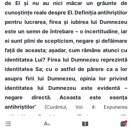
de El și nu au nici măcar un grăunte de
cunoștințe reale despre El. Definiția antihriștilor
pentru lucrarea, firea și iubirea lui Dumnezeu
este un semn de întrebare – o incertitudine, iar
ei sunt plini de scepticism, negare și defăimare
față de aceasta; așadar, cum rămâne atunci cu
identitatea Lui? Firea lui Dumnezeu reprezintă
identitatea Sa; cu o astfel de părere ca a lor
asupra firii lui Dumnezeu, opinia lor privind
identitatea lui Dumnezeu este evidentă –
negare directă. Aceasta este esența
antihriștilor
”
[Cuvântul, Vol. 4: Expunerea
.
antihriștilor, „Punctul zece (Partea a șasea)”]
Dumnezeu expune că antihriștii nu cred în