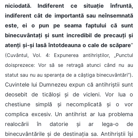
niciodată. Indiferent ce situație înfruntă,
indiferent cât de importantă sau neînsemnată
este, ei o pun pe seama faptului că sunt
binecuvântați și sunt incredibil de precauți și
atenți și-și lasă întotdeauna o cale de scăpare
”
(Cuvântul, Vol. 4: Expunerea antihriștilor, „Punctul
doisprezece: Vor să se retragă atunci când nu au
.
statut sau nu au speranța de a câștiga binecuvântări”)
Cuvintele lui Dumnezeu expun că antihriștii sunt
deosebit de ticăloși și de vicleni. Vor lua o
chestiune simplă și necomplicată și o vor
complica excesiv. Un antihrist ar lua problema
realocării în datorie și ar lega-o de
binecuvântările și de destinația sa. Antihriștii își