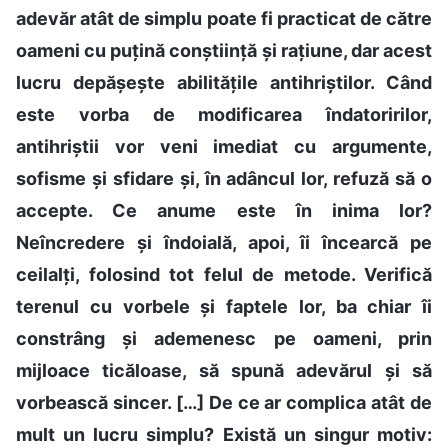
adevăr atât de simplu poate fi practicat de către
oameni cu puțină conștiință și rațiune, dar acest
lucru depășește abilitățile antihriștilor. Când
este vorba de modificarea îndatoririlor,
antihriștii vor veni imediat cu argumente,
sofisme și sfidare și, în adâncul lor, refuză să o
accepte. Ce anume este în inima lor?
Neîncredere și îndoială, apoi, îi încearcă pe
ceilalți, folosind tot felul de metode. Verifică
terenul cu vorbele și faptele lor, ba chiar îi
constrâng și ademenesc pe oameni, prin
mijloace ticăloase, să spună adevărul și să
vorbească sincer. […] De ce ar complica atât de
mult un lucru simplu? Există un singur motiv: