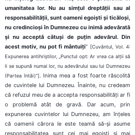
umanitatea lor. Nu au simțul dreptății sau al
responsabilității, sunt oameni egoiști și ticăloși,
nu credincioși în Dumnezeu cu inimă adevărată
și nu acceptă câtuși de puțin adevărul. Din
acest motiv, nu pot fi mântuiți
”
[Cuvântul, Vol. 4:
Expunerea antihriștilor, „Punctul opt: Ar vrea ca alții să
li se supună numai lor, nu adevărului sau lui Dumnezeu
. Inima mea a fost foarte răscolită
(Partea întâi)”]
de cuvintele lui Dumnezeu. Înainte, nu credeam
că refuzul meu de a accepta responsabilități ar fi
o problemă atât de gravă. Dar acum, prin
expunerea cuvintelor lui Dumnezeu, am înțeles
că oamenii cărora le este teamă să-și asume
responsabilitatea sunt cei mai egoiști și mai