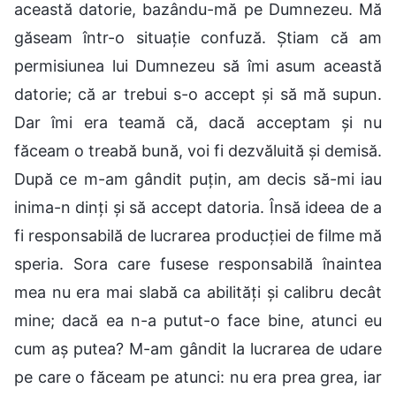
această datorie, bazându-mă pe Dumnezeu. Mă
găseam într-o situație confuză. Știam că am
permisiunea lui Dumnezeu să îmi asum această
datorie; că ar trebui s-o accept și să mă supun.
Dar îmi era teamă că, dacă acceptam și nu
făceam o treabă bună, voi fi dezvăluită și demisă.
După ce m-am gândit puțin, am decis să-mi iau
inima-n dinți și să accept datoria. Însă ideea de a
fi responsabilă de lucrarea producției de filme mă
speria. Sora care fusese responsabilă înaintea
mea nu era mai slabă ca abilități și calibru decât
mine; dacă ea n-a putut-o face bine, atunci eu
cum aș putea? M-am gândit la lucrarea de udare
pe care o făceam pe atunci: nu era prea grea, iar