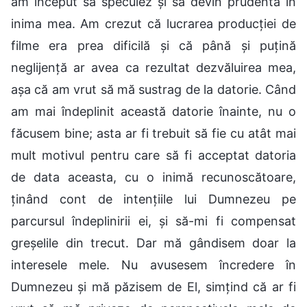
am început să speculez și să devin prudentă în
inima mea. Am crezut că lucrarea producției de
filme era prea dificilă și că până și puțină
neglijență ar avea ca rezultat dezvăluirea mea,
așa că am vrut să mă sustrag de la datorie. Când
am mai îndeplinit această datorie înainte, nu o
făcusem bine; asta ar fi trebuit să fie cu atât mai
mult motivul pentru care să fi acceptat datoria
de data aceasta, cu o inimă recunoscătoare,
ținând cont de intențiile lui Dumnezeu pe
parcursul îndeplinirii ei, și să-mi fi compensat
greșelile din trecut. Dar mă gândisem doar la
interesele mele. Nu avusesem încredere în
Dumnezeu și mă păzisem de El, simțind că ar fi