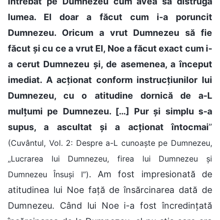
întrebat pe Dumnezeu cum avea să distrugă
lumea. El doar a făcut cum i-a poruncit
Dumnezeu. Oricum a vrut Dumnezeu să fie
făcut și cu ce a vrut El, Noe a făcut exact cum i-
a cerut Dumnezeu și, de asemenea, a început
imediat. A acționat conform instrucțiunilor lui
Dumnezeu, cu o atitudine dornică de a-L
mulțumi pe Dumnezeu. […] Pur și simplu s-a
supus, a ascultat și a acționat întocmai
”
(Cuvântul, Vol. 2: Despre a-L cunoaște pe Dumnezeu,
„Lucrarea lui Dumnezeu, firea lui Dumnezeu și
. Am fost impresionată de
Dumnezeu Însuși I”)
atitudinea lui Noe față de însărcinarea dată de
Dumnezeu. Când lui Noe i-a fost încredințată