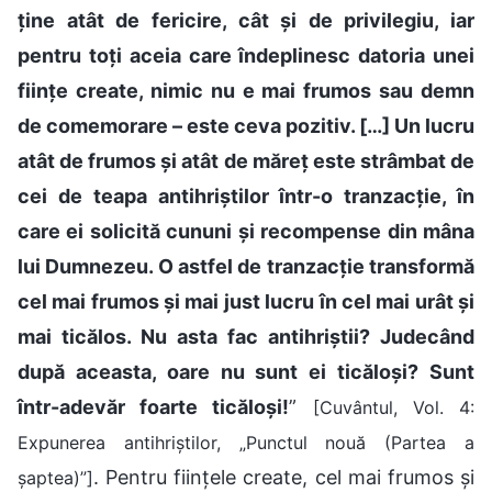
ține atât de fericire, cât și de privilegiu, iar
pentru toți aceia care îndeplinesc datoria unei
ființe create, nimic nu e mai frumos sau demn
de comemorare – este ceva pozitiv. […] Un lucru
atât de frumos și atât de măreț este strâmbat de
cei de teapa antihriștilor într-o tranzacție, în
care ei solicită cununi și recompense din mâna
lui Dumnezeu. O astfel de tranzacție transformă
cel mai frumos și mai just lucru în cel mai urât și
mai ticălos. Nu asta fac antihriștii? Judecând
după aceasta, oare nu sunt ei ticăloși? Sunt
într-adevăr foarte ticăloși!
”
[Cuvântul, Vol. 4:
Expunerea antihriștilor, „Punctul nouă (Partea a
. Pentru ființele create, cel mai frumos și
șaptea)”]