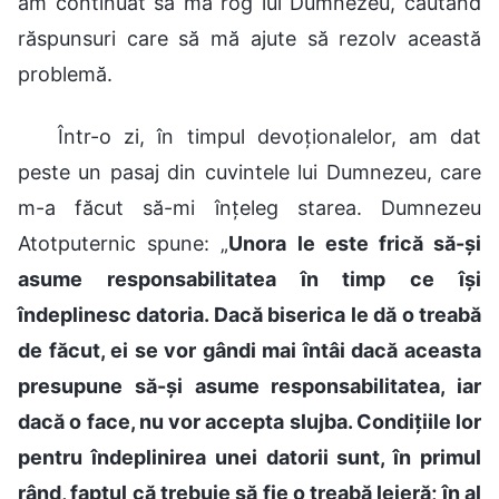
am continuat să mă rog lui Dumnezeu, căutând
răspunsuri care să mă ajute să rezolv această
problemă.
Într-o zi, în timpul devoționalelor, am dat
peste un pasaj din cuvintele lui Dumnezeu, care
m-a făcut să-mi înțeleg starea. Dumnezeu
Atotputernic spune: „
Unora le este frică să-și
asume responsabilitatea în timp ce își
îndeplinesc datoria. Dacă biserica le dă o treabă
de făcut, ei se vor gândi mai întâi dacă aceasta
presupune să-și asume responsabilitatea, iar
dacă o face, nu vor accepta slujba. Condițiile lor
pentru îndeplinirea unei datorii sunt, în primul
rând, faptul că trebuie să fie o treabă lejeră; în al