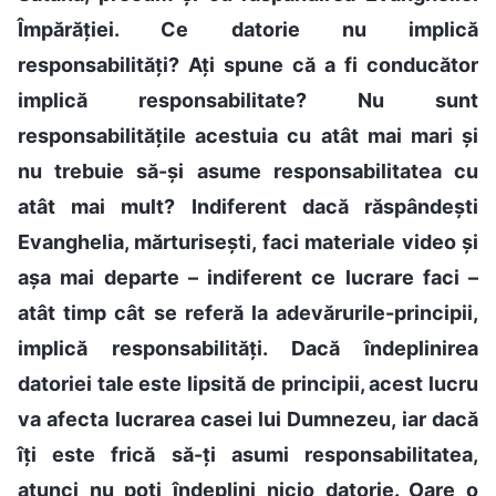
Împărăției. Ce datorie nu implică
responsabilități? Ați spune că a fi conducător
implică responsabilitate? Nu sunt
responsabilitățile acestuia cu atât mai mari și
nu trebuie să-și asume responsabilitatea cu
atât mai mult? Indiferent dacă răspândești
Evanghelia, mărturisești, faci materiale video și
așa mai departe – indiferent ce lucrare faci –
atât timp cât se referă la adevărurile-principii,
implică responsabilități. Dacă îndeplinirea
datoriei tale este lipsită de principii, acest lucru
va afecta lucrarea casei lui Dumnezeu, iar dacă
îți este frică să-ți asumi responsabilitatea,
atunci nu poți îndeplini nicio datorie. Oare o