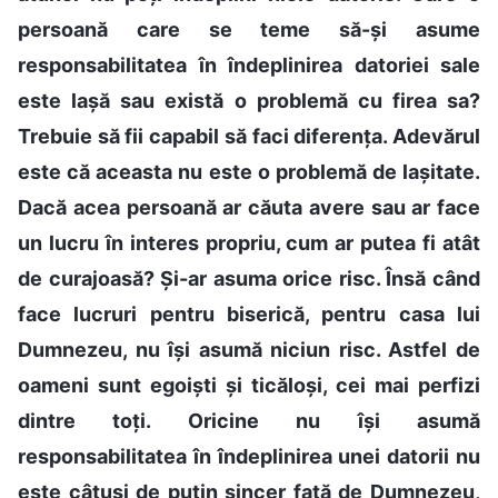
persoană care se teme să-și asume
responsabilitatea în îndeplinirea datoriei sale
este lașă sau există o problemă cu firea sa?
Trebuie să fii capabil să faci diferența. Adevărul
este că aceasta nu este o problemă de lașitate.
Dacă acea persoană ar căuta avere sau ar face
un lucru în interes propriu, cum ar putea fi atât
de curajoasă? Și-ar asuma orice risc. Însă când
face lucruri pentru biserică, pentru casa lui
Dumnezeu, nu își asumă niciun risc. Astfel de
oameni sunt egoiști și ticăloși, cei mai perfizi
dintre toți. Oricine nu își asumă
responsabilitatea în îndeplinirea unei datorii nu
este câtuși de puțin sincer față de Dumnezeu,