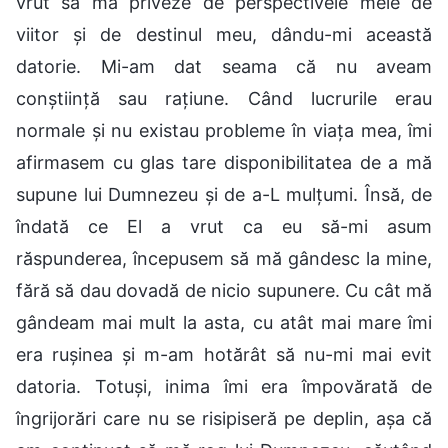
vrut să mă priveze de perspectivele mele de
viitor și de destinul meu, dându-mi această
datorie. Mi-am dat seama că nu aveam
conștiință sau rațiune. Când lucrurile erau
normale și nu existau probleme în viața mea, îmi
afirmasem cu glas tare disponibilitatea de a mă
supune lui Dumnezeu și de a-L mulțumi. Însă, de
îndată ce El a vrut ca eu să-mi asum
răspunderea, începusem să mă gândesc la mine,
fără să dau dovadă de nicio supunere. Cu cât mă
gândeam mai mult la asta, cu atât mai mare îmi
era rușinea și m-am hotărât să nu-mi mai evit
datoria. Totuși, inima îmi era împovărată de
îngrijorări care nu se risipiseră pe deplin, așa că