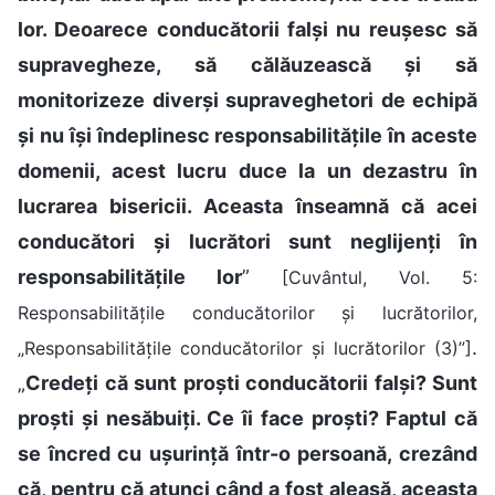
lor. Deoarece conducătorii falși nu reușesc să
supravegheze, să călăuzească și să
monitorizeze diverși supraveghetori de echipă
și nu își îndeplinesc responsabilitățile în aceste
domenii, acest lucru duce la un dezastru în
lucrarea bisericii. Aceasta înseamnă că acei
conducători și lucrători sunt neglijenți în
responsabilitățile lor
”
[Cuvântul, Vol. 5:
Responsabilitățile conducătorilor și lucrătorilor,
.
„Responsabilitățile conducătorilor și lucrătorilor (3)”]
„
Credeți că sunt proști conducătorii falși? Sunt
proști și nesăbuiți. Ce îi face proști? Faptul că
se încred cu ușurință într-o persoană, crezând
că, pentru că atunci când a fost aleasă, aceasta