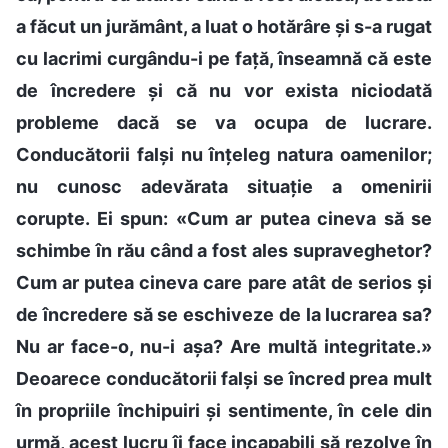
a făcut un jurământ, a luat o hotărâre și s-a rugat
cu lacrimi curgându-i pe față, înseamnă că este
de încredere și că nu vor exista niciodată
probleme dacă se va ocupa de lucrare.
Conducătorii falși nu înțeleg natura oamenilor;
nu cunosc adevărata situație a omenirii
corupte. Ei spun: «Cum ar putea cineva să se
schimbe în rău când a fost ales supraveghetor?
Cum ar putea cineva care pare atât de serios și
de încredere să se eschiveze de la lucrarea sa?
Nu ar face-o, nu-i așa? Are multă integritate.»
Deoarece conducătorii falși se încred prea mult
în propriile închipuiri și sentimente, în cele din
urmă, acest lucru îi face incapabili să rezolve în