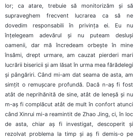
lor; ca atare, trebuie să monitorizăm și să
supraveghem frecvent lucrarea ca să ne
dovedim responsabili în privința ei. Eu nu
înțelegeam adevărul și nu puteam desluși
oamenii, dar mă încredeam orbește în mine
însămi, drept urmare, am cauzat pierderi mari
lucrării bisericii și am lăsat în urma mea fărădelegi
și pângăriri. Când mi-am dat seama de asta, am
simțit o remușcare profundă. Dacă n-aș fi fost
atât de neprihănită de sine, atât de leneșă și nu
m-aș fi complăcut atât de mult în confort atunci
când Xinrui mi-a reamintit de Zhao Jing, ci, în loc
de asta, chiar aș fi investigat, descoperit și
rezolvat problema la timp și aș fi demis-o pe