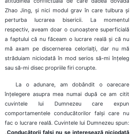
atitudinea conflictuală de care dădea dovadă
Zhao Jing, și nici modul grav în care tulbura și
perturba lucrarea bisericii. La momentul
respectiv, aveam doar o cunoaștere superficială
a faptului că nu făceam o lucrare reală și că nu
mă axam pe discernerea celorlalți, dar nu mă
străduiam niciodată în mod serios să-mi înțeleg
sau să-mi disec propriile firi corupte.
La o adunare, am dobândit o oarecare
înțelegere asupra mea numai după ce am citit
cuvintele lui Dumnezeu care expun
comportamentele conducătorilor falși care nu
fac o lucrare reală. Cuvintele lui Dumnezeu spun:
„
Conducătorii falși nu se interesează niciodată