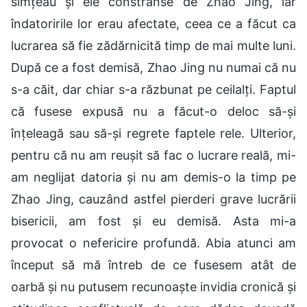
simțeau și ele constrânse de Zhao Jing, iar
îndatoririle lor erau afectate, ceea ce a făcut ca
lucrarea să fie zădărnicită timp de mai multe luni.
După ce a fost demisă, Zhao Jing nu numai că nu
s-a căit, dar chiar s-a răzbunat pe ceilalți. Faptul
că fusese expusă nu a făcut-o deloc să-și
înțeleagă sau să-și regrete faptele rele. Ulterior,
pentru că nu am reușit să fac o lucrare reală, mi-
am neglijat datoria și nu am demis-o la timp pe
Zhao Jing, cauzând astfel pierderi grave lucrării
bisericii, am fost și eu demisă. Asta mi-a
provocat o nefericire profundă. Abia atunci am
început să mă întreb de ce fusesem atât de
oarbă și nu putusem recunoaște invidia cronică și