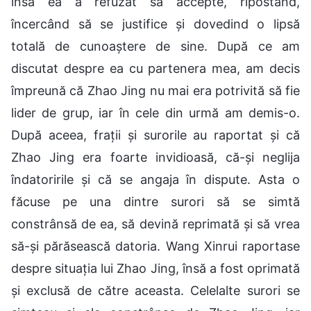
însă ea a refuzat să accepte, ripostând,
încercând să se justifice și dovedind o lipsă
totală de cunoaștere de sine. După ce am
discutat despre ea cu partenera mea, am decis
împreună că Zhao Jing nu mai era potrivită să fie
lider de grup, iar în cele din urmă am demis-o.
După aceea, frații și surorile au raportat și că
Zhao Jing era foarte invidioasă, că-și neglija
îndatoririle și că se angaja în dispute. Asta o
făcuse pe una dintre surori să se simtă
constrânsă de ea, să devină reprimată și să vrea
să-și părăsească datoria. Wang Xinrui raportase
despre situația lui Zhao Jing, însă a fost oprimată
și exclusă de către aceasta. Celelalte surori se