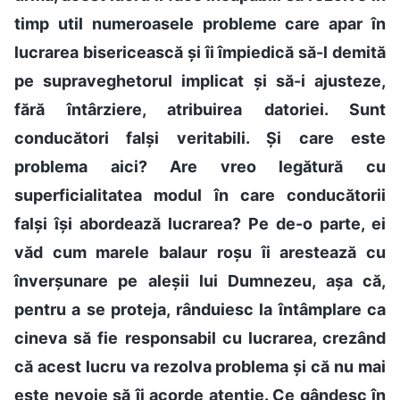
timp util numeroasele probleme care apar în
lucrarea bisericească și îi împiedică să-l demită
pe supraveghetorul implicat și să-i ajusteze,
fără întârziere, atribuirea datoriei. Sunt
conducători falși veritabili. Și care este
problema aici? Are vreo legătură cu
superficialitatea modul în care conducătorii
falși își abordează lucrarea? Pe de-o parte, ei
văd cum marele balaur roșu îi arestează cu
înverșunare pe aleșii lui Dumnezeu, așa că,
pentru a se proteja, rânduiesc la întâmplare ca
cineva să fie responsabil cu lucrarea, crezând
că acest lucru va rezolva problema și că nu mai
este nevoie să îi acorde atenție. Ce gândesc în