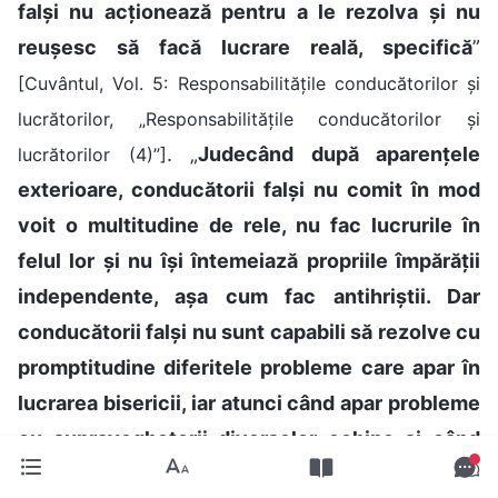
falși nu acționează pentru a le rezolva și nu
reușesc să facă lucrare reală, specifică
”
[Cuvântul, Vol. 5: Responsabilitățile conducătorilor și
lucrătorilor, „Responsabilitățile conducătorilor și
. „
Judecând după aparențele
lucrătorilor (4)”]
exterioare, conducătorii falși nu comit în mod
voit o multitudine de rele, nu fac lucrurile în
felul lor și nu își întemeiază propriile împărății
independente, așa cum fac antihriștii. Dar
conducătorii falși nu sunt capabili să rezolve cu
promptitudine diferitele probleme care apar în
lucrarea bisericii, iar atunci când apar probleme
cu supraveghetorii diverselor echipe și când
acești supraveghetori nu sunt capabili să își