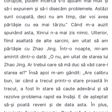
corupție, putem încerca s-o ajutăm mai mult și
să-i expunem și să-i disecăm problemele. Astăzi
sunt ocupată, deci nu am timp, dar voi avea
părtășie cu ea mai târziu.” Când m-a auzit
spunând asta, Xinrui n-a mai zis nimic. Ulterior,
fiind asaltată de alte sarcini, am uitat să am
părtășie cu Zhao Jing. Într-o noapte, mi-am
amintit dintr-o dată: „O nu, am uitat de starea lui
Zhao Jing. Ar trebui oare să mă duc să văd care-i
starea ei?” Însă apoi m-am gândit: „Are calibru
bun, iar când a trecut printr-o stare proastă în
trecut, a fost în stare să caute adevărul și să
rezolve problema rapid ea însăși. E de așteptat
să-și poată reveni și de data asta. În plus,