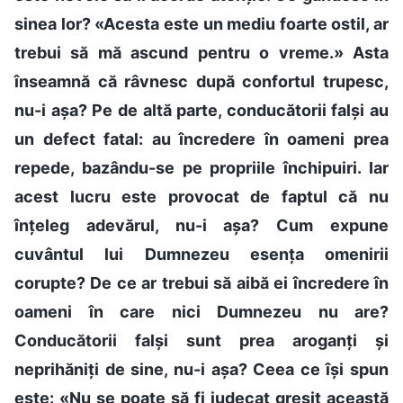
sinea lor? «Acesta este un mediu foarte ostil, ar
trebui să mă ascund pentru o vreme.» Asta
înseamnă că râvnesc după confortul trupesc,
nu-i așa? Pe de altă parte, conducătorii falși au
un defect fatal: au încredere în oameni prea
repede, bazându-se pe propriile închipuiri. Iar
acest lucru este provocat de faptul că nu
înțeleg adevărul, nu-i așa? Cum expune
cuvântul lui Dumnezeu esența omenirii
corupte? De ce ar trebui să aibă ei încredere în
oameni în care nici Dumnezeu nu are?
Conducătorii falși sunt prea aroganți și
neprihăniți de sine, nu-i așa? Ceea ce își spun
este: «Nu se poate să fi judecat greșit această