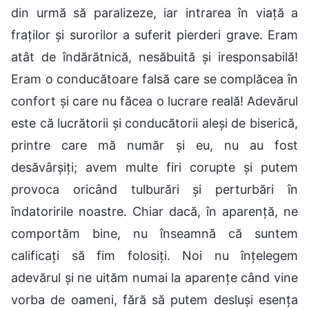
din urmă să paralizeze, iar intrarea în viață a
fraților și surorilor a suferit pierderi grave. Eram
atât de îndărătnică, nesăbuită și iresponsabilă!
Eram o conducătoare falsă care se complăcea în
confort și care nu făcea o lucrare reală! Adevărul
este că lucrătorii și conducătorii aleși de biserică,
printre care mă număr și eu, nu au fost
desăvârșiți; avem multe firi corupte și putem
provoca oricând tulburări și perturbări în
îndatoririle noastre. Chiar dacă, în aparență, ne
comportăm bine, nu înseamnă că suntem
calificați să fim folosiți. Noi nu înțelegem
adevărul și ne uităm numai la aparențe când vine
vorba de oameni, fără să putem desluși esența