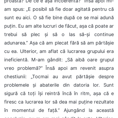
proastă? De ce e așa incoerentă?” Însă apoi mi-
am spus: „E posibil să fie doar agitată pentru că
sunt eu aici. O să fie bine după ce se mai adună
puțin. Eu am alte lucruri de făcut, așa că poate ar
trebui să plec și să o las să-și continue
adunarea.” Așa că am plecat fără să am părtășie
cu ea. Ulterior, am aflat că lucrarea grupului era
ineficientă. M-am gândit: „Să aibă oare grupul
vreo problemă?” Însă apoi am revenit asupra
chestiunii: „Tocmai au avut părtășie despre
problemele și abaterile din datoria lor. Sunt
sigură că toți își reintră încă în ritm, așa că e
firesc ca lucrarea lor să dea mai puține rezultate
în momentul de față.” Ajungând la această