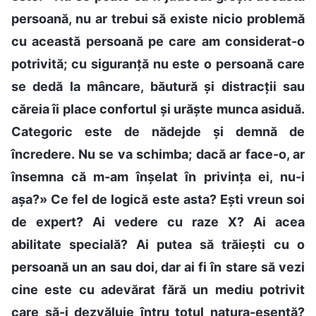
persoană, nu ar trebui să existe nicio problemă
cu această persoană pe care am considerat-o
potrivită; cu siguranță nu este o persoană care
se dedă la mâncare, băutură și distracții sau
căreia îi place confortul și urăște munca asiduă.
Categoric este de nădejde și demnă de
încredere. Nu se va schimba; dacă ar face-o, ar
însemna că m-am înșelat în privința ei, nu-i
așa?» Ce fel de logică este asta? Ești vreun soi
de expert? Ai vedere cu raze X? Ai acea
abilitate specială? Ai putea să trăiești cu o
persoană un an sau doi, dar ai fi în stare să vezi
cine este cu adevărat fără un mediu potrivit
care să-i dezvăluie întru totul natura-esență?