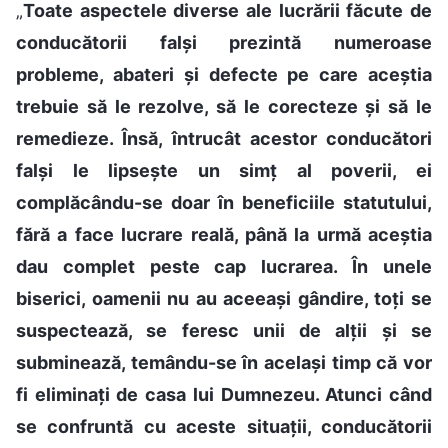
„
Toate aspectele diverse ale lucrării făcute de
conducătorii falși prezintă numeroase
probleme, abateri și defecte pe care aceștia
trebuie să le rezolve, să le corecteze și să le
remedieze. Însă, întrucât acestor conducători
falși le lipsește un simț al poverii, ei
complăcându-se doar în beneficiile statutului,
fără a face lucrare reală, până la urmă aceștia
dau complet peste cap lucrarea. În unele
biserici, oamenii nu au aceeași gândire, toți se
suspectează, se feresc unii de alții și se
subminează, temându-se în același timp că vor
fi eliminați de casa lui Dumnezeu. Atunci când
se confruntă cu aceste situații, conducătorii