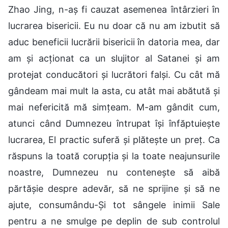
Zhao Jing, n-aș fi cauzat asemenea întârzieri în
lucrarea bisericii. Eu nu doar că nu am izbutit să
aduc beneficii lucrării bisericii în datoria mea, dar
am și acționat ca un slujitor al Satanei și am
protejat conducători și lucrători falși. Cu cât mă
gândeam mai mult la asta, cu atât mai abătută și
mai nefericită mă simțeam. M-am gândit cum,
atunci când Dumnezeu întrupat își înfăptuiește
lucrarea, El practic suferă și plătește un preț. Ca
răspuns la toată corupția și la toate neajunsurile
noastre, Dumnezeu nu contenește să aibă
părtășie despre adevăr, să ne sprijine și să ne
ajute, consumându-Și tot sângele inimii Sale
pentru a ne smulge pe deplin de sub controlul