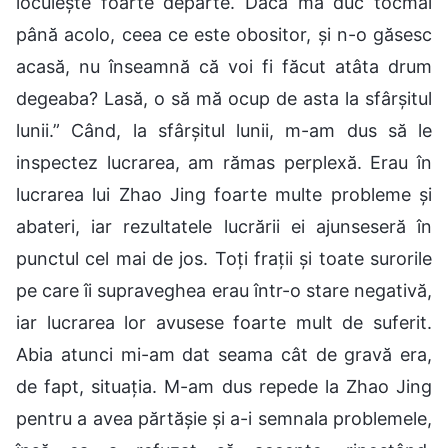
locuiește foarte departe. Dacă mă duc tocmai
până acolo, ceea ce este obositor, și n-o găsesc
acasă, nu înseamnă că voi fi făcut atâta drum
degeaba? Lasă, o să mă ocup de asta la sfârșitul
lunii.” Când, la sfârșitul lunii, m-am dus să le
inspectez lucrarea, am rămas perplexă. Erau în
lucrarea lui Zhao Jing foarte multe probleme și
abateri, iar rezultatele lucrării ei ajunseseră în
punctul cel mai de jos. Toți frații și toate surorile
pe care îi supraveghea erau într-o stare negativă,
iar lucrarea lor avusese foarte mult de suferit.
Abia atunci mi-am dat seama cât de gravă era,
de fapt, situația. M-am dus repede la Zhao Jing
pentru a avea părtășie și a-i semnala problemele,