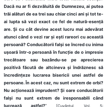
Dacă nu ar fi dezvăluită de Dumnezeu, ai putea
trăi alături de ea trei sau chiar cinci ani și tot te-
ai lupta să vezi exact ce fel de natură-esență
are. Și cu cât devine acest lucru mai adevărat
atunci când o vezi rar și ești rareori cu această
persoană? Conducătorii falși se încred cu inima
ușoară într-o persoană în funcție de o impresie
trecătoare sau bazându-se pe aprecierea
pozitivă făcută de altcineva și îndrăznesc să
încredințeze lucrarea bisericii unei astfel de
persoane. În acest caz, nu sunt extrem de orbi?
Nu acționează imprudent? Și oare conducătorii
falși nu sunt extrem de iresponsabili când
lucrează astfel?
”
[Cuvântul, Vol. 5: